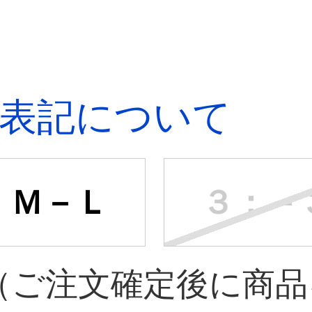
表記について
：Ｍ－Ｌ
３：－
（ご注文確定後に商品