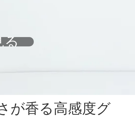
見る
さが香る高感度グ