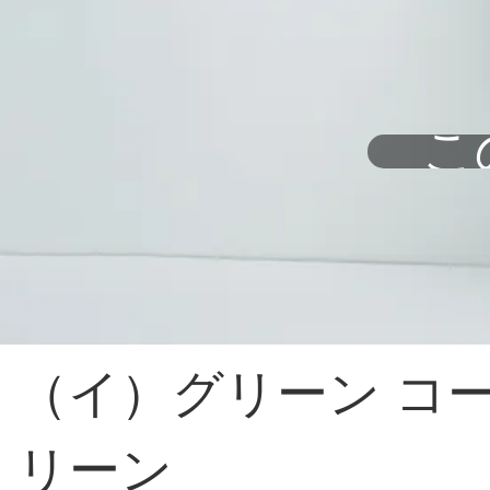
こ
（イ）グリーン コ
リーン