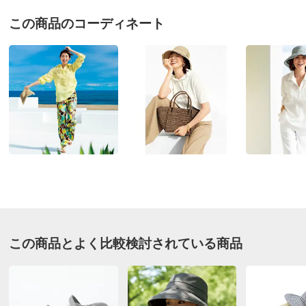
価格
¥25,300
税込 ¥23,000 税抜
この商品のコーディネート
送料・送料種
基本配送料：¥
880
別
※お届け先が同じであれば複数個ご購入いただいても¥880です。
お支払い方法
送料について
■色：（ア）ベージュ、（イ）グレー
■サイズ：ワンサイズ（頭周り約56～58cm・調節可）、つ
ば幅…約前11・後ろ10cm
■素材：本体…麻75・綿14・ポリエステル11％、つば端…
麻76・綿24％
■UV遮蔽率：99％（本体のみ）
■原産国：日本製
■素材の性質上、麻の繊維（ネップ）が含まれる場合があ
この商品とよく比較検討されている商品
ります。
サイズ表記について（ファッション雑貨）