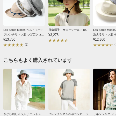
商品の特徴
手洗い
弱い手洗い出来ます。（洗濯機は使用できません）
Les Belles Modes/ベル・モード
日傘帽子 サニーシールド100
Les Belles Mo
フレンチリネン混 つば広クロー
¥3,278
洗えるリネン混 
シュ
¥13,750
¥12,980
(1)
(
こちらもよく購入されています
さがら刺しゅう入り コットン
フレンチリネン布帛コンビ ラ
リネンシルク ジ