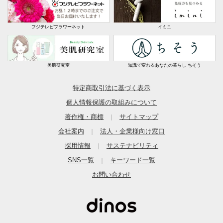
フジテレビフラワーネット
イミニ
美肌研究室
知識で変わるあなたの暮らし ちそう
特定商取引法に基づく表示
個人情報保護の取組みについて
著作権・商標
サイトマップ
｜
会社案内
法人・企業様向け窓口
｜
採用情報
サステナビリティ
｜
SNS一覧
キーワード一覧
｜
お問い合わせ