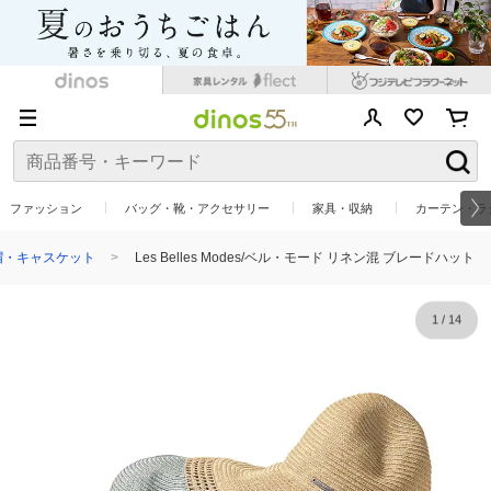
ファッション
バッグ・靴・アクセサリー
家具・収納
カーテン・ラ
帽・キャスケット
Les Belles Modes/ベル・モード リネン混 ブレードハット
1
/
14