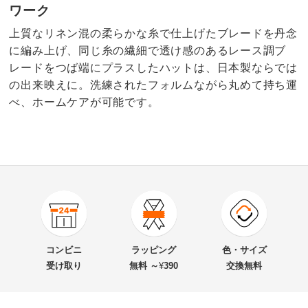
ワーク
上質なリネン混の柔らかな糸で仕上げたブレードを丹念
に編み上げ、同じ糸の繊細で透け感のあるレース調ブ
レードをつば端にプラスしたハットは、日本製ならでは
の出来映えに。洗練されたフォルムながら丸めて持ち運
べ、ホームケアが可能です。
商品番号
900-1835-04
商品名・特徴
Les Belles Modes/ベル・モード リネン混 ブレード
コンビニ
ラッピング
色・サイズ
ハット
受け取り
無料 ～
¥
390
交換無料