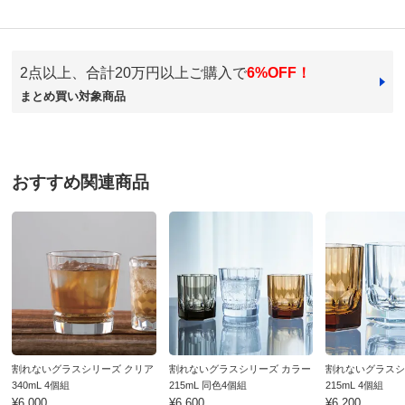
2点以上、合計20万円以上ご購入で
6%OFF！
まとめ買い対象商品
商品番号
900-6618-08
商品名・特徴
≪スリム2個≫ 割れないグラスシリーズ パフェグラス
おすすめ関連商品
価格
¥3,630
税込 ¥3,300 税抜
送料・送料種
基本配送料：¥
880
別
※お届け先が同じであれば複数個ご購入いただいても¥880です。
商品番号
900-6618-09
商品名・特徴
≪ワイド2個≫ 割れないグラスシリーズ パフェグラス
割れないグラスシリーズ クリア
割れないグラスシリーズ カラー
割れないグラスシ
340mL 4個組
215mL 同色4個組
215mL 4個組
¥6,000
¥6,600
¥6,200