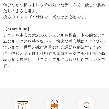
伸びやかな横ストレッチの効いたデニムで、優しい肌あ
たりのよさも魅力。
後ろウエストゴム仕様で、楽なはき心地です。
【gram blue】
デニムを中心に大人のカジュアルを提案。本格的なデニ
ムのルックスを持ちながら、快適な着心地にもこだわっ
ています。世界の繊維産業の社会課題を解決するため
に、信頼と安全性を証明するエコテックス認証を持つ商
品も多く展開し、サステナブルにも取り組むブランドで
す。
4.0
口コミ件数（4）
★★★★★
1
商品番号
900-PC70-22