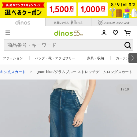
ファッション
バッグ・靴・アクセサリー
家具・収納
カーテン・ラ
キシ丈スカート
gram blue/グラムブルー ストレッチデニムロングスカート
1
/
10