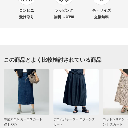
★★★★
★
2
商品名・特徴
gram blue/グラムブルー ストレッチデニムロングス
★★★
★★
1
コンビニ
ラッピング
色・サイズ
カート
★★
★★★
0
受け取り
無料 ～
¥
390
交換無料
★
★★★★
0
価格
¥7,000
税込 ¥6,364 税抜
インディゴ Ｓ
送料・送料種
基本配送料：¥
880
別
※お届け先が同じであれば複数個ご購入いただいても¥880です。
埼玉県 50代女性
身長 : 161cm
普段のサイズ : M
この商品とよく比較検討されている商品
購入したサイズで「ちょうどよかった」
お支払い方法
送料について
凄く履きやすくていいのですが、スリットが必要です
■色：インディゴ
ね。
■素材：綿49・ポリエステル25・レーヨン16・再生繊維
大股歩きの私には 歩きづらくなりましたので
（セルロース）9・ポリウレタン1％
自分でスリット作りました。
■前中心ボタン・ファスナー開き
それ以外は、伸びるし
■前2個・後ろ2個ポケット付き
履きやすいです
■後ろウエストゴム仕様
中空デニム カーゴスカート
デニムジャージー コクーンス
コットンリネン 
■ベルトループ有り
2026/07/13
¥11,880
カート
ント スカート