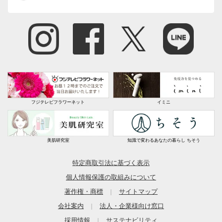
フジテレビフラワーネット
イミニ
美肌研究室
知識で変わるあなたの暮らし ちそう
特定商取引法に基づく表示
個人情報保護の取組みについて
著作権・商標
サイトマップ
｜
会社案内
法人・企業様向け窓口
｜
採用情報
サステナビリティ
｜