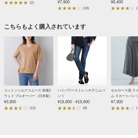
■原産国：中国製
¥7,900
¥8,400
(2)
(10)
(
■ウエストサイズはゴム上がりの寸法です。
■製品洗い加工・手作業によるデニム加工をほどこしてい
インディゴ ＬＬ
る為、商品により色の出方・サイズ・風合いが多少異なり
こちらもよく購入されています
ます。
大阪府 60代以上女性
普段のサイズ : LL
購入したサイズで「ちょうどよかった」
サイズ（cm）
ストレッチが効いているので、お腹が楽、足捌きも楽、
サイズ記号
S
M
L
普段着に優秀！
裾幅
115
118
121
2026/04/16
スカート総丈
84
84
84
ウエスト
63
66
69
コットンシルクスムース 前後2
ハイパワーストレッチデニムパ
セルロース混 ラ
ウエスト（適応）
58～64
64～70
69～77
ウェイ プルオーバー（日本製）
ンツ
ム スカートパン
インディゴ Ｓ
¥3,800
¥19,800 - ¥19,800
¥7,900
ヒップ
89
92
95
(12)
(8)
(
東京都 60代以上女性
身長 : 160cm
ヒップ（適応）
82～90
87～95
92～100
普段のサイズ : M
購入したサイズで「ちょうどよかった」
重量（約ｇ）
-
410
-
可もなく不可もない無難な品。後ろのゴムシャーリング
ベルト幅
4
4
4
があまりおしゃれだとは思えない