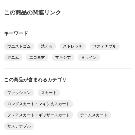
※重量はあくまでも目安となります。商品によっては中心
2025/05/31
この商品の関連リンク
サイズを参考に掲載しています。
サイズ表記について（ファッション）
商品の測定について
キーワード
インディゴ Ｍ
商品の特徴
ウエストゴム
洗える
ストレッチ
サステナブル
神奈川県 60代以上女性
身長 : 160cm
洗濯機ネット
デニム
エコ素材
マキシ丈
Ａライン
普段のサイズ : M
購入したサイズで「ちょうどよかった」
ネットを利用すればご家庭の洗濯機で洗えます。
希望していた物にほぼ近く満足しています。強いて言え
ばLサイズが良かったのか悩ましいです。ウエスト後が
この商品が含まれるカテゴリ
ゴム仕様だったのでMサイズにしたのですが、本当は両
方のサイズを試してみたかったです。ヒップサイズでM
ファッション
スカート
サイズにしました。
ロングスカート・マキシ丈スカート
こちらのメーカーの商品はシニアの私でもカジュアルに
着られて好きです。
フレアスカート・ギャザースカート
デニムスカート
2025/05/14
サステナブル