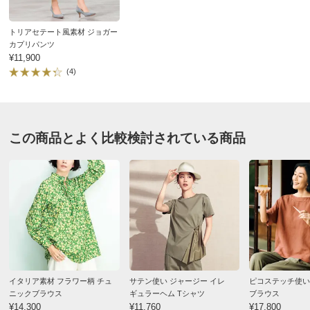
しわにもならず、気取りすぎず、取り扱いも楽でほぼ全
着丈（後）
59
59
61
季節に適応、体型もカバー。
トリアセテート風素材 ジョガー
袖丈
44
45
46
旅行に持って行きやすく、これで外国でのパーティにも
カプリパンツ
¥11,900
ゆき丈
53.5
54.5
55.5
出ちゃいました。
(4)
裾回り
41
43
45
2026/06/21
ウエスト(適応)
58～64
64～70
69～77
ヒップ(適応)
82～90
87～95
92～100
この商品とよく比較検討されている商品
ブラックＸオフホワイト Ｓ
サイズ表記について（ファッション）
商品の測定について
東京都 60代以上女性
身長 : 158cm
商品の特徴
普段のサイズ : S
購入したサイズで「ちょうどよかった」
購入は３月でしたがこのGWに大活躍しました。
手洗い
裾のシャーリングが可愛いのでそのまま着たり、パンツ
弱い手洗い出来ます。（洗濯機は使用できません）
にインしたり・・・袖丈が七分なのも良かったです。
柄ものが大好きなので他のブラウスも購入しましたがそ
イタリア素材 フラワー柄 チュ
サテン使い ジャージー イレ
ピコステッチ使い 
ちらも良かったです。
ニックブラウス
ギュラーヘム Tシャツ
ブラウス
¥14,300
¥11,760
¥17,800