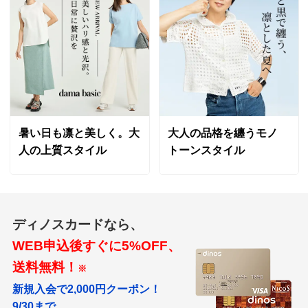
今後とも、So Close,をよろしくお願いいたします。
ブラックＸオフホワイト ＬＬ
大阪府 50代女性
身長 : 169cm
普段のサイズ : L
購入したサイズで「ちょうどよかった」
暑い日も凛と美しく。大
大人の品格を纏うモノ
いつも着ていふサイズでちょうどでした。
人の上質スタイル
トーンスタイル
着用してみると袖口の前になる部分が
キュッと上がって作られていたんですね。
カタログ写真では片方だけ写っていたので気づきません
でした。
ディノスカードなら、
試着した時 だいぶ引っ張られて作られた？と思ったの
WEB申込後すぐに5%OFF、
ですが そういうデザインだったんですね。
送料無料！
ウエストがシャーリングゴムなのでウエストは安心して
※
着られます。
新規入会で2,000円クーポン！
9/30まで