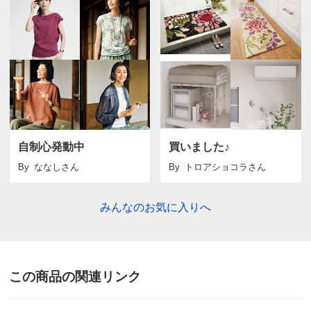
ザインなので、お腹が出ているのが目立つかと心配して
いましたが、スタイルアップされよかったです。
2026/05/05
商品担当者より
ご購入ありがとうございました。素材、デザインに
ついてお気に召していただき光栄です。秋口も活躍
自制心発動中
買いました♪
してくれることと思いますので、いろいろとコー
By
ななし
さん
By
トロアショコラ
さん
ディネートをお楽しみください。今後とも、So
Close,をよろしくお願いいたします。
みんなのお気に入りへ
ブラックＸオフホワイト ＬＬ
この商品の関連リンク
長野県 60代以上女性
身長 : 158cm
普段のサイズ : LL
購入したサイズで「ちょうどよかった」