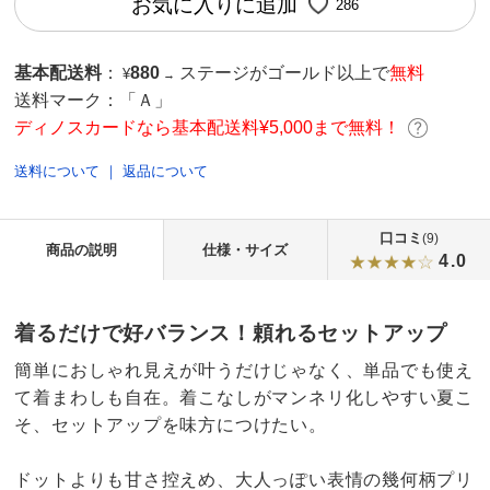
お気に入りに追加
286
基本配送料
：
880
ステージがゴールド以上で
無料
¥
→
送料マーク：
「Ａ」
ディノスカードなら基本配送料¥5,000まで無料！
送料について
｜
返品について
口コミ
(9)
商品の説明
仕様・サイズ
4.0
着るだけで好バランス！頼れるセットアップ
簡単におしゃれ見えが叶うだけじゃなく、単品でも使え
て着まわしも自在。着こなしがマンネリ化しやすい夏こ
そ、セットアップを味方につけたい。
ドットよりも甘さ控えめ、大人っぽい表情の幾何柄プリ