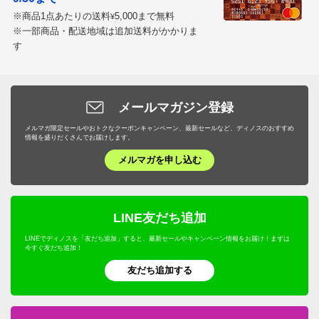
2026/03/23
※商品1点あたりの送料
5,000まで無料
¥
※一部商品・配送地域は追加送料がかかりま
す
商品担当者より
ご購入ありがとうございました。商品訴求がカタロ
グで不足しており、申し訳ございません。よりわか
メールマガジン登録
りやすい誌面作りをしていきます。
メルマガ限定セールやおトクなクーポンキャンペーン、最新セールなど、ディノスのおすすめ
ウエスト部分、シャーリング仕様で着脱や着心地に
情報を盛りだくさんでお届けします。
こだわりましたのでお気に召していただき光栄で
メルマガを申し込む
す。
今後とも、So Close,をよろしくお願いいたします。
LINE友だち追加
LINEでディノスを「友だち追加」すると、最新セールやキャンペーン情報をお届け！まずは
今すぐ友だち追加！
ブラックＸオフホワイト Ｓ
友だち追加する
愛知県 50代女性
身長 : 158cm
普段のサイズ : M
購入したサイズで「大きめだった」