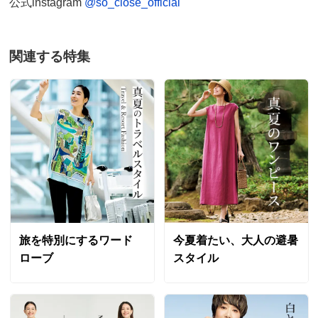
公式instagram
@so_close_official
神奈川県 50代女性
身長 : 155cm
普段のサイズ : S
購入したサイズで「大きめだった」
驚くばかりの締まりのないウエスト部分に落胆しまし
関連する特集
た。不良品じゃないかと思うぐらいウエストの絞り加減
がユルユルで、ラインがダサすぎます。返品しようと思
いましたが、その作業が面倒くさく、なんとかウエスト
インして着れは何とかなりそうなので諦めました。小柄
な方が着ている動画がありましたが、あんなにウエスト
部分締まってますか？あまりに見た目が違いすぎます。
ガッカリしました。
2026/04/24
旅を特別にするワード
今夏着たい、大人の避暑
商品担当者より
ローブ
スタイル
ご購入ありがとうございました。ウエストの仕様に
ついてご満足いただけず申し訳ございません。今
後、改善するよう気を付けてまいります。