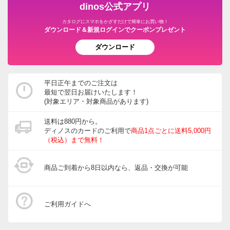
普段Mサイズですが、Sサイズでもゆとりがありまし
dinos公式アプリ
た。
カタログにスマホをかざすだけで簡単にお買い物！
ダウンロード＆新規ログインでクーポンプレゼント
2026/03/14
ダウンロード
商品担当者より
平日正午までのご注文は
ご購入ありがとうございました。サイズについての
最短で翌日お届けいたします！
(対象エリア・対象商品があります)
貴重なご意見ありがとうございます。身体のライン
を程よくカバーするシルエットにしておりますの
送料は880円から。
で、いろいろとコーディネートをお楽しみくださ
ディノスのカードのご利用で
商品1点ごとに送料5,000円
（税込）まで無料！
い。
今後とも、So Close,をよろしくお願いいたします。
商品ご到着から8日以内なら、返品・交換が可能
すべての口コミを見る
ご利用ガイドへ