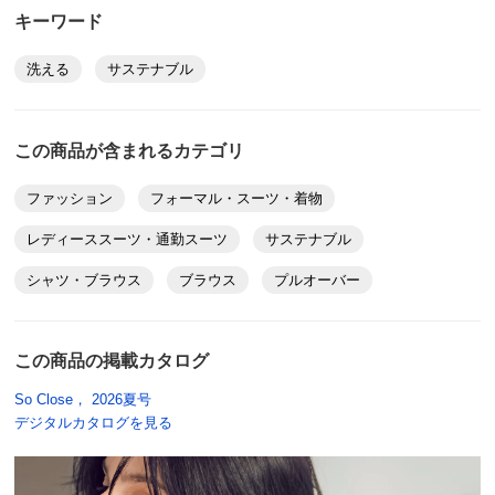
キーワード
仕事の時のジャケットの中にも着られ、ジャケットを脱
いでもシルエットが良く綺麗に着こなせてとても気に
洗える
サステナブル
入っています。
2026/04/29
この商品が含まれるカテゴリ
商品担当者より
ファッション
フォーマル・スーツ・着物
レディーススーツ・通勤スーツ
サステナブル
ご購入ありがとうございました。こだわりのシル
エットをお気に召していただき光栄です。今後と
シャツ・ブラウス
ブラウス
プルオーバー
も、So Close,をよろしくお願いいたします。
この商品の掲載カタログ
So Close， 2026夏号
ブラックＸオフホワイト Ｍ
デジタルカタログを見る
東京都
身長 : 158cm
普段のサイズ : M
購入したサイズで「大きめだった」