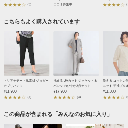
2026/05/05
(3)
口コミ募集中
(
こちらもよく購入されています
商品担当者より
ご購入ありがとうございました。お気に召していた
だき光栄です。いろいろとコーディネートをお楽し
みください。今後もお選びいただける柄物を企画し
ていきます。
今後とも、So Close,をよろしくお願いいたします。
トリアセテート風素材 ジョガー
洗える UVカット ジャケット＆
洗える コットン
カプリパンツ
パンツ のびやか2点セット
ニット 半袖プル
ブラックＸオフホワイト ＬＬ
¥11,900
¥17,900
¥11,000
(4)
(3)
(
千葉県 50代女性
身長 : 164cm
普段のサイズ : LL
購入したサイズで「ちょうどよかった」
この商品が含まれる「みんなのお気に入り」
これからの時期、長袖が必要時にちょうど良い生地感で
活躍できそうです。ウエスト部分にゴムが入っているデ