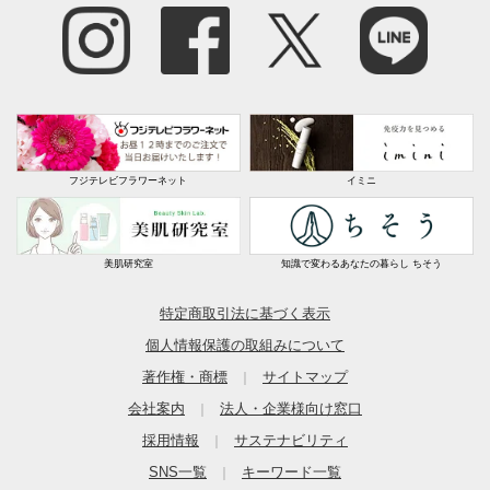
フジテレビフラワーネット
イミニ
美肌研究室
知識で変わるあなたの暮らし ちそう
特定商取引法に基づく表示
個人情報保護の取組みについて
著作権・商標
サイトマップ
｜
会社案内
法人・企業様向け窓口
｜
採用情報
サステナビリティ
｜
SNS一覧
キーワード一覧
｜