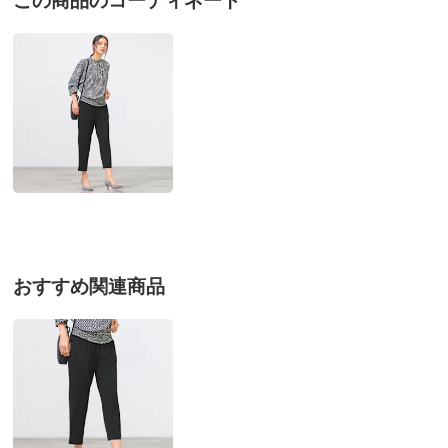
この商品のコーディネート
ブラックＸオフホワイト Ｓ
別
※お届け先が同じであれば複数個ご購入いただいても¥880です。
東京都 50代女性
身長 : 162cm
普段のサイズ : M
お支払い方法
送料について
購入したサイズで「ちょうどよかった」
■色：ブラック×オフホワイト
裾のシャーリングでパンツもスカートでも合わせやすい
■素材：ポリエステル100％
です。
■後ろ中心ボタン涙開き
2026/06/25
■かぶりタイプ
■ウエストゴムシャーリング仕様
■原産国：中国製
■商品によりプリントの出方が多少異なります。
ブラックＸオフホワイト ＬＬ
■廃棄予定のものから作る再生素材使用。資源枯渇を防
おすすめ関連商品
東京都 50代女性
普段のサイズ : LL
ぎ、エネルギー節約やCO2を削減します。
購入したサイズで「ちょうどよかった」
サイズ（cm）
ゴムはゆるめですが、太めおばさんには好都合。
サイズ記号
S
M
L
セールになる前に買いましたが、こんなにお手頃価格
バスト
102
106
110
で、着心地楽で、よそゆきになる服はないと思いまし
た。
バスト（適応）
72～80
79～87
86～94