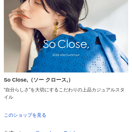
使いやすい。着ていて楽です。が、気持ち大きめなのと
裾のシャーリングが弱いので少しダラっとした印象にな
るのがちょっと残念ポイント。あれが伸びてしまったら
もう着られない。もっとしっかりしててほしい。最初は
柄に目がチカチカしましたが着てたら慣れました笑
2026/04/25
商品担当者より
ご購入ありがとうございました。裾の仕様について
So Close,（ソー クロース,）
の貴重なご意見ありがとうございました。次回類似
“自分らしさ”を大切にするこだわりの上品カジュアルスタ
商品企画時には、改善していきます。
イル
今後とも、So Close,をよろしくお願いいたします。
このショップを見る
ブラックＸオフホワイト Ｍ