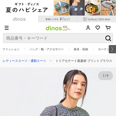
ファッション
バッグ・靴・アクセサリー
家具・収納
カーテン・ラ
レディーススーツ・通勤スーツ
トリアセテート風素材 プリントブラウス
1
/
8