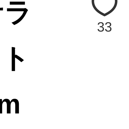
サラ
33
ット
m