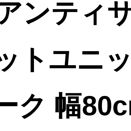
la/アンティ
ットユニ
ク 幅80c