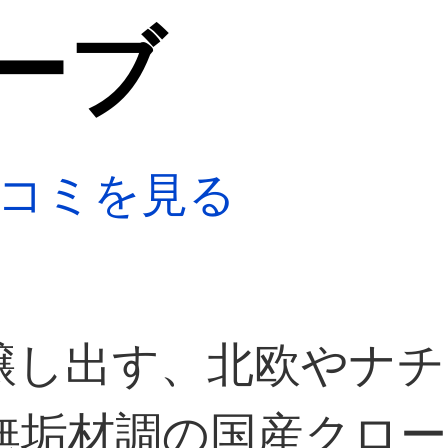
ーブ
コミを見る
醸し出す、北欧やナ
無垢材調の国産クロー