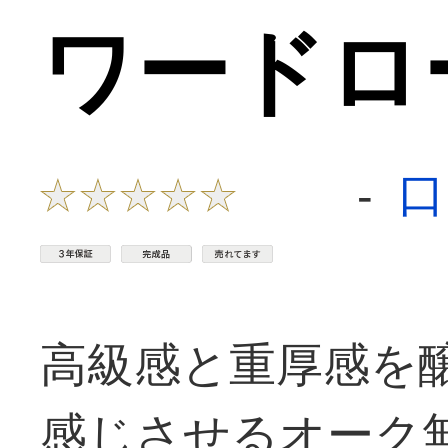
ワードロ
口
-
高級感と重厚感を
感じさせるオーク