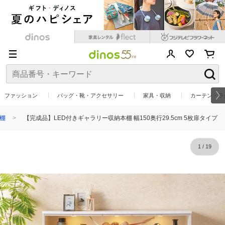
ファッション
バッグ・靴・アクセサリー
家具・収納
カーテン・ラ
棚
【完成品】LED付きギャラリー収納本棚 幅150奥行29.5cm 5枚扉タイプ
1
/
19