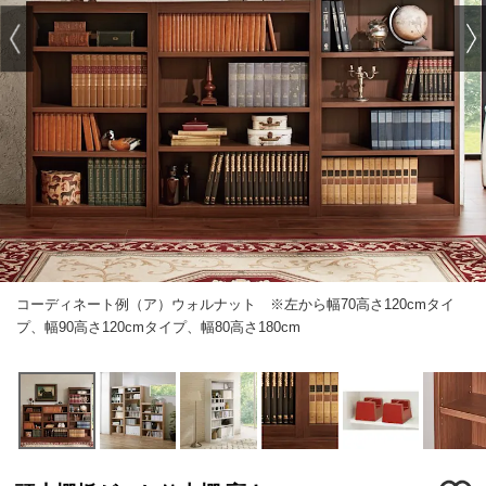
コーディネート例（ア）ウォルナット ※左から幅70高さ120cmタイ
プ、幅90高さ120cmタイプ、幅80高さ180cm