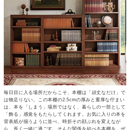
毎日目に入る場所だからこそ、本棚は「頑丈なだけ」で
は物足りない。この本棚の2.5cmの厚みと重厚な佇まい
は、本を「しまう」場所ではなく、暮らしの一部として
「飾る」感覚をもたらしてくれます。お気に入りの本を
背表紙が揃うように並べ、時折その顔ぶれを変えなが
ら、長く一緒に過ごす。そんな関係を結べる本棚を、ぜ