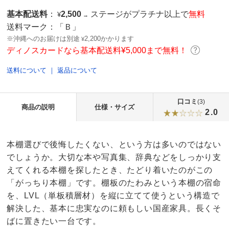
基本配送料
：
2,500
ステージがプラチナ以上で
無料
¥
→
送料マーク：
「Ｂ」
※沖縄へのお届けは別途
2,200かかります
¥
ディノスカードなら基本配送料¥5,000まで無料！
送料について
｜
返品について
口コミ
(3)
商品の説明
仕様・サイズ
2.0
本棚選びで後悔したくない、という方は多いのではない
でしょうか。大切な本や写真集、辞典などをしっかり支
えてくれる本棚を探したとき、たどり着いたのがこの
「がっちり本棚」です。棚板のたわみという本棚の宿命
を、LVL（単板積層材）を縦に立てて使うという構造で
解決した、基本に忠実なのに頼もしい国産家具。長くそ
ばに置きたい一台です。