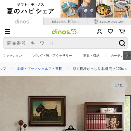
ファッション
バッグ・靴・アクセサリー
家具・収納
カーテン・ラ
ルフ
本棚・ブックシェルフ・書棚
頑丈棚板がっちり本棚 高さ120cm
1
/
11