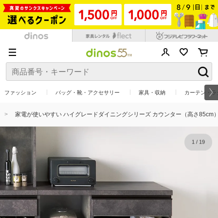
ファッション
バッグ・靴・アクセサリー
家具・収納
カーテン・ラ
家電が使いやすい ハイグレードダイニングシリーズ カウンター（高さ85cm） 幅10
1
/
19