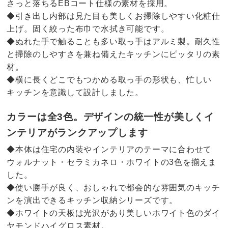
さっと落ちるEBコート仕様の素材を採用。
◆引き出し内部は見た目も美しくお掃除しやすい化粧仕
上げ。固く絞った布巾で水拭き可能です。
◆ぬれた手で触ることも多い取っ手はアルミ製。耐久性
と掃除のしやすさを兼ね備えたキッチンにピッタリの素
材。
◆横に長くどこでもつかめる取っ手の形状も、忙しい
キッチンを意識して設計しました。
カラーは全3色。デザインの統一性が美しくイ
ンテリアがランクアップします
◆本体は住宅の内装やインテリアのテーマに合わせて
ウォルナット・セラミカネロ・ホワイトの3色を揃えま
した。
◆使い勝手が良く、おしゃれで都会的な雰囲気のキッチ
ンを演出できるキッチン収納シリーズです。
◆ホワイトの天板は光沢があり美しいホワイト色のダイ
ヤモンドハイグロス素材。