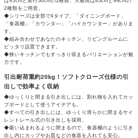
は45cmと奥行50cmの2種類、天板高は85cmと94cmの
2種類をご用意。
◆シリーズは全部で4タイプ。「ダイニングボード」
「食器棚」「カウンタ―」「ハイカウンター」がありま
す。
◆組み合わせであなたのキッチン、リビングルームに
ピッタリ設置できます。
◆狭いキッチンでもすっきり収まるバリエーションが魅
力です。
引出耐荷重約20kg！ソフトクローズ仕様の引
出しで効率よく収納
◆ゆっくりと閉まる引き出しには、割れ物を入れてカッ
プボードとして使うアイデアも。
◆すべての引き出しには、ゆっくり滑らかに閉まるサイ
レントレール式の引き出しを採用。
◆吸い込まれるように閉まるので、食器棚のように引き
出し内にカップやお皿などの食器を入れても安心。