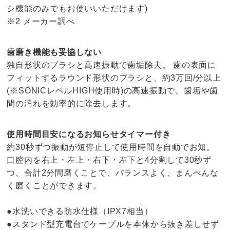
シ機能のみでもお使いいただけます)
※2 メーカー調べ
歯磨き機能も妥協しない
独自形状のブラシと高速振動で歯垢除去。 歯の表面に
フィットするラウンド形状のブラシと、約3万回/分以上
(※SONICレベルHIGH使用時)の高速振動で、歯垢や歯
間の汚れを効率的に除去します。
使用時間目安になるお知らせタイマー付き
約30秒ずつ振動が短停止して使用時間を自動でお知。
口腔内を右上・左上・右下・左下と4分割して30秒ず
つ、合計2分間磨くことで、バランスよく、まんべんな
く磨くことができます。
●水洗いできる防水仕様（IPX7相当）
●スタンド型充電台でケーブルを本体から抜き差しせず