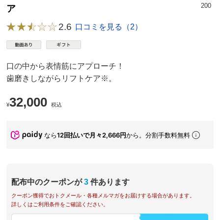
200
ア
2.6
口コミを見る（2）
口の中から表情筋にアプローチ！
歯磨きしながらリフトケア※。
32,000
¥
税込
なら
12回払いで月々2,666円
から。分割手数料無料
配布中のクーポンが
3
件あります
クーポン獲得でおトクメール・各種メルマガをお届けする場合があります。
詳しくはご利用条件をご確認ください。