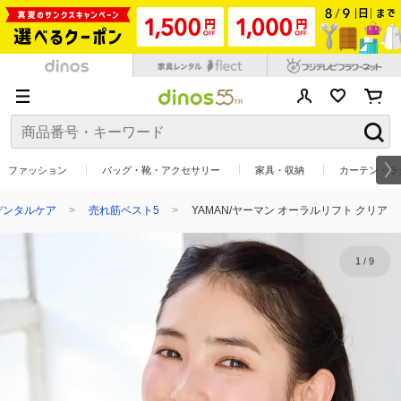
ファッション
バッグ・靴・アクセサリー
家具・収納
カーテン・ラ
デンタルケア
売れ筋ベスト5
YAMAN/ヤーマン オーラルリフト クリア
1
/
9