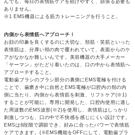
んでも、毎日の表情筋ケアを続けやすく、頑張る必要も
ありません。
※1 EMS機器による筋力トレーニングを行うこと。
内側から表情筋へアプローチ！
お顔の印象を良くするのに大切な、頬筋・笑筋といった
表情筋は、分厚い頬の肉で覆われていて、表面からのケ
アがなかなか難しいんです。美容機器の大手メーカー
「ヤーマン」がたどり着いたのは、口の中から表情筋へ
アプローチすること。
電動歯ブラシのブラシ部分の裏側にEMS電極を付ける
ことで、歯磨き中に自然とEMS電極が口腔内の頬の内
側に当たり、内側から表情筋を刺激、リフトケア(※1)
することが可能に。専用に開発した、口腔内使用に適し
た周波数のEMS波形(※2)を使用し、表情筋はしっかり
刺激しつつも、口の中で不快感を感じにくい設計です。
EMSは6段階で調節でき、好みに合ったパワーで表情筋
ケアできます。(※EMS機能をOFFにして、電動歯ブラ