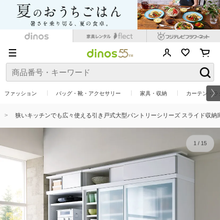
ファッション
バッグ・靴・アクセサリー
家具・収納
カーテン・ラ
狭いキッチンでも広々使える引き戸式大型パントリーシリーズ スライド収納庫 
1
/
15