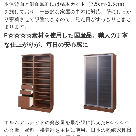
本体背面と側面底部には幅木カット（7.5cm×1.5cm）
を施しており、一般的な家屋の巾木に対応。壁にしっか
り密着させて設置できるので、見た目がすっきりとまと
まります。
F☆☆☆☆素材を使用した国産品。職人の丁寧
な仕上がりが、毎日の安心感に
ホルムアルデヒドの発散量を最小限に抑えたF☆☆☆☆
の合板・塗料・接着剤を主材に使用。日本の熟練家具職