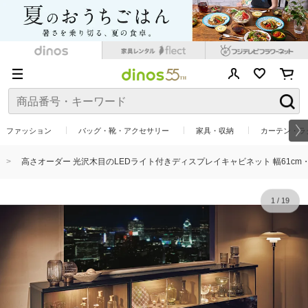
ファッション
バッグ・靴・アクセサリー
家具・収納
カーテン・ラ
高さオーダー 光沢木目のLEDライト付きディスプレイキャビネット 幅61cm・奥行
1
/
19