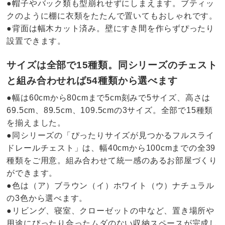
●帽子やバック類も型崩れせずにしまえます。ブティッ
クのように棚に衣類をたたんで置いてもおしゃれです。
●背面は幅木カット済み。壁にすき間を作らずぴったり
設置できます。
サイズは全部で15種類。同シリーズのチェスト
と組み合わせれば54種類から選べます
●幅は60cmから80cmまで5cm刻みで5サイズ、高さは
69.5cm、89.5cm、109.5cmの3サイズ。全部で15種類
を揃えました。
●同シリーズの「ぴったりサイズが見つかるフルスライ
ドレールチェスト」は、幅40cmから100cmまでの全39
種類をご用意。組み合わせて統一感のあるお部屋づくり
ができます。
●色は（ア）ブラウン（イ）ホワイト（ウ）ナチュラル
の3色から選べます。
●リビング、寝室、クローゼットの中など、置き場所や
用途にぴったり合ったムダのない収納スペースが完成し