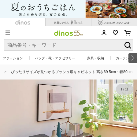
ファッション
バッグ・靴・アクセサリー
家具・収納
カーテン・ラ
ぴったりサイズが見つかるプッシュ扉キャビネット 高さ69.5cm・幅80cm
1
/
11