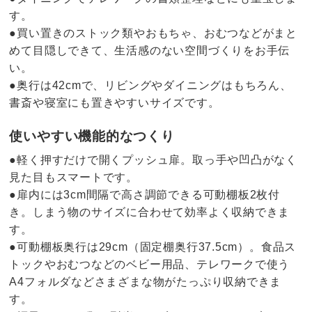
す。
●買い置きのストック類やおもちゃ、おむつなどがまと
めて目隠しできて、生活感のない空間づくりをお手伝
い。
●奥行は42cmで、リビングやダイニングはもちろん、
書斎や寝室にも置きやすいサイズです。
使いやすい機能的なつくり
●軽く押すだけで開くプッシュ扉。取っ手や凹凸がなく
見た目もスマートです。
●扉内には3cm間隔で高さ調節できる可動棚板2枚付
き。しまう物のサイズに合わせて効率よく収納できま
す。
●可動棚板奥行は29cm（固定棚奥行37.5cm）。食品ス
トックやおむつなどのベビー用品、テレワークで使う
A4フォルダなどさまざまな物がたっぷり収納できま
す。