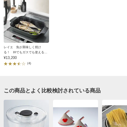
■本体…コルク（中国製）、ヒモ…牛革
■耐熱温度150℃
■食洗機使用不可
■日本製
ディノスのサイズ
レイエ 魚が美味しく焼け
る！ IHでもガスでも使えるス
チームクッカー
¥13,200
(4)
この商品とよく比較検討されている商品