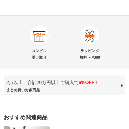
商品番号
900-6207-12
商品名・特徴
レイエ コンパクトで軽量な鍋掴み コルクミトン【2
コンビニ
ラッピング
個セット 革ヒモ付き】
受け取り
無料 ～
¥
390
価格
¥2,970
税込 ¥2,700 税抜
2点以上、合計20万円以上ご購入で
6%OFF！
まとめ買い対象商品
送料・送料種
基本配送料：¥
880
別
※お届け先が同じであれば複数個ご購入いただいても¥880です。
お支払い方法
送料について
おすすめ関連商品
■サイズ、重さ（1個あたり）：幅6.0×奥行4.3×高さ
8.0cm、20g