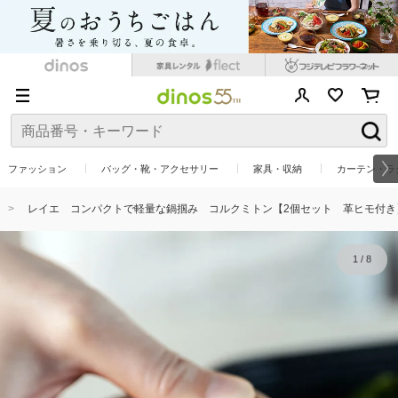
ファッション
バッグ・靴・アクセサリー
家具・収納
カーテン・ラ
レイエ コンパクトで軽量な鍋掴み コルクミトン【2個セット 革ヒモ付き
1
/
8