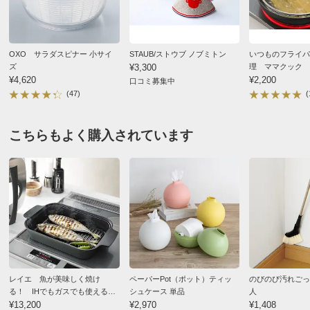
OXO サラダスピナー 小サイ
STAUB/ストウブ ノブミトン
いつものフライパ
ズ
¥3,300
理 ママクック 
¥4,620
ル
¥2,200
口コミ募集中
(47)
(
こちらもよく購入されています
レイエ 魚が美味しく焼け
ペーパーPot（ポット）ティッ
のびのび汚れごっ
る！ IHでもガスでも使えるス
シュケース 単品
人
チームクッカー
¥13,200
¥2,970
¥1,408