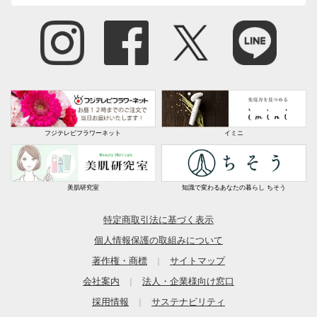
フジテレビフラワーネット
イミニ
美肌研究室
知識で変わるあなたの暮らし ちそう
特定商取引法に基づく表示
個人情報保護の取組みについて
著作権・商標
サイトマップ
｜
会社案内
法人・企業様向け窓口
｜
採用情報
サステナビリティ
｜