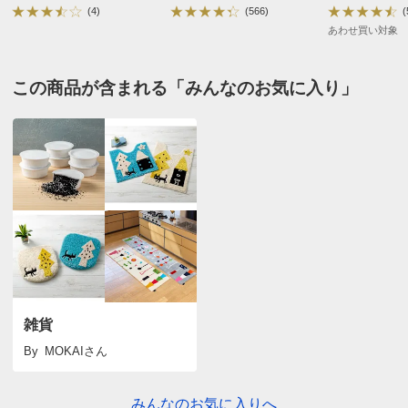
(4)
(566)
(
あわせ買い対象
この商品が含まれる「みんなのお気に入り」
雑貨
By
MOKAI
さん
みんなのお気に入りへ