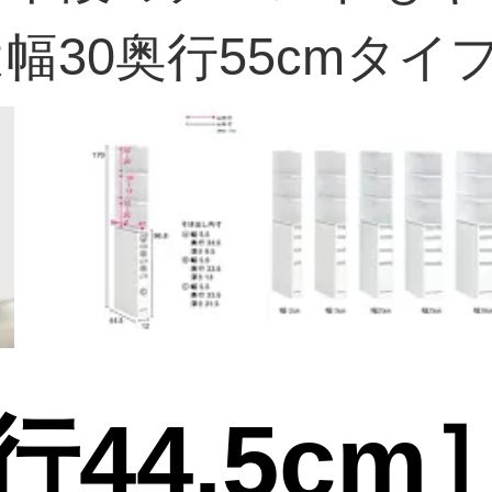
幅30奥行55cmタイ
44.5cm