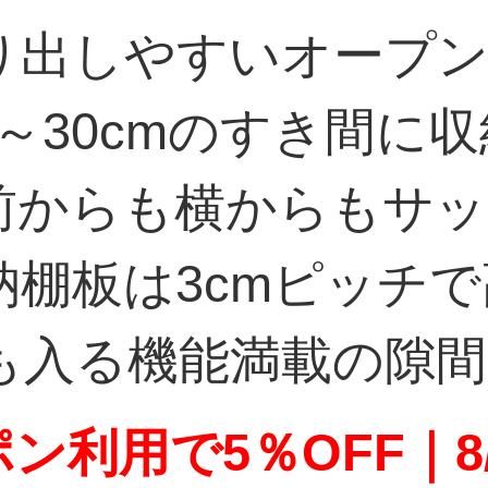
り出しやすいオープ
m～30cmのすき間に
前からも横からもサッ
納棚板は3cmピッチ
も入る機能満載の隙間
ン利用で5％OFF｜8