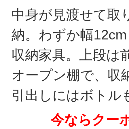
中身が見渡せて取
納。わずか幅12c
収納家具。上段は
オープン棚で、収
引出しにはボトル
今ならクーポ