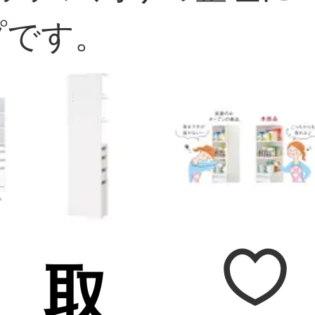
プです。
］ 取