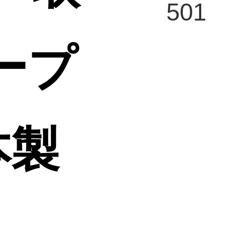
501
ープ
本製