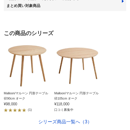
まとめ買い対象商品
組み立て
組立て時間の目安：
大人2人で20分以内
※組み立て途中や一度組み立てした商品の返品はご遠慮
いただいております。
※家具レンタル「flect」をご利用の場合、返却は中途解
約として承ります。
詳しくはこちら
この商品のシリーズ
梱包サイズ
個口数…2
＜個口1＞幅126×奥行126×高さ5cm 重さ18.0kg
＜個口2＞幅124×奥行78×高さ17cm 重さ10.0kg
※大型商品につき、搬入経路のご確認をお願いします。
お部屋に入らず吊り上げをする場合、別途以下の作業代金がかか
ります。商品や個数、作業内容・設置場所等により、目安の作業
代金よりも高くなる場合があります。
＜作業代金の目安＞
手吊り 20,000円～
機械使用 38,500円～
Malloon/マルーン 円形テーブル
Malloon/マルーン 円形テーブル
径90cm オーク
径105cm オーク
お支払い方法
送料について
有料組み立てサービスの説明
¥98,000
¥118,000
(1)
口コミ募集中
大型商品の搬入について
シリーズ商品一覧へ（3）
■サイズ：径120cm 高さ70cm、テーブル下高さ67.5cm