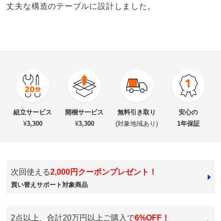
丈夫な構造のテーブルに設計しました。
商品番号
900-H820-12
商品名・特徴
Malloon/マルーン 円形テーブル 径120cm オーク
組立サービス
開梱サービス
無料引き取り
安心の
¥
3,300
¥
3,300
(対象地域あり)
1年保証
価格
¥138,000
税込 ¥125,455 税抜
改定日：2026/6/1
次回使える
2,000円クーポンプレゼント！
旧価格：¥168,000 税込
買い替えサポート対象商品
送料・送料種
基本配送料：¥
9,000
別
※商品1個につき、上記配送料金となります。
※北海道・九州・沖縄は地域配送料がかかります。
2点以上、合計20万円以上ご購入で
6%OFF！