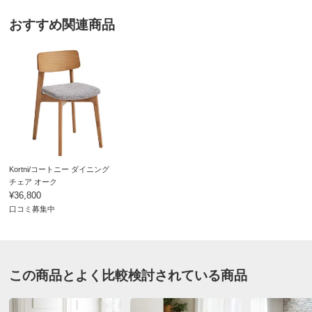
■素材：天板…ホワイトオーク天然木化粧板（セラウッド
塗装）、脚部…ホワイトオーク天然木（ウレタン塗装）
おすすめ関連商品
■重量：27kg
■日本製
■天然素材を使用した商品は、天然素材のため色の誤差が
多少あります。天然木ならではの風合いですので、ご了承
ください。
■配送：2週間前後配送
ディノスのサイズ（家具）
Kortni/コートニー ダイニング
チェア オーク
¥36,800
口コミ募集中
この商品とよく比較検討されている商品