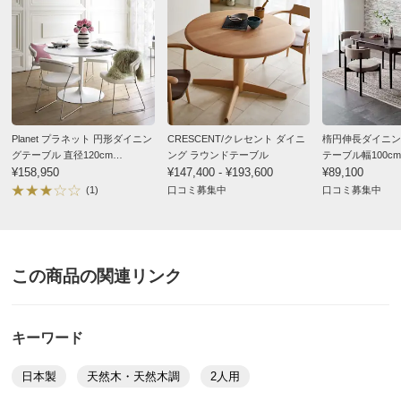
Planet プラネット 円形ダイニン
CRESCENT/クレセント ダイニ
楕円伸長ダイニン
グテーブル 直径120cm
ング ラウンドテーブル
テーブル幅100cm
［connubia calligaris コヌビア/
¥158,950
¥147,400 - ¥193,600
¥89,100
カリガリス］
(1)
口コミ募集中
口コミ募集中
この商品の関連リンク
キーワード
日本製
天然木・天然木調
2人用