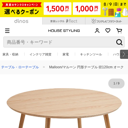
家具・収納
インテリア雑貨
家電
キッチンツール
ハウスキ
テーブル・ローテーブル
Malloon/マルーン 円形テーブル 径120cm オーク
1
/
9