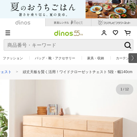
ファッション
バッグ・靴・アクセサリー
家具・収納
カーテン・ラ
チェスト
頑丈天板を賢く活用！ワイドクローゼットチェスト 5段・幅140cm
1
/
12