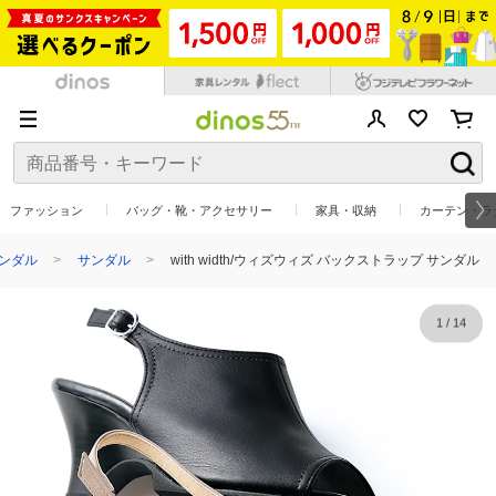
ファッション
バッグ・靴・アクセサリー
家具・収納
カーテン・ラ
ンダル
サンダル
with width/ウィズウィズ バックストラップ サンダル
1
/
14