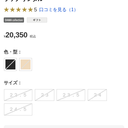
5
口コミを見る（1）
20,350
¥
税込
色・型：
サイズ：
２２．５
２３
２３．５
２４
２４．５