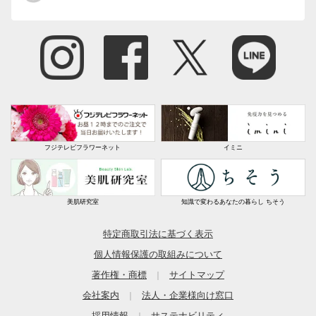
フジテレビフラワーネット
イミニ
美肌研究室
知識で変わるあなたの暮らし ちそう
特定商取引法に基づく表示
個人情報保護の取組みについて
著作権・商標
サイトマップ
｜
会社案内
法人・企業様向け窓口
｜
採用情報
サステナビリティ
｜