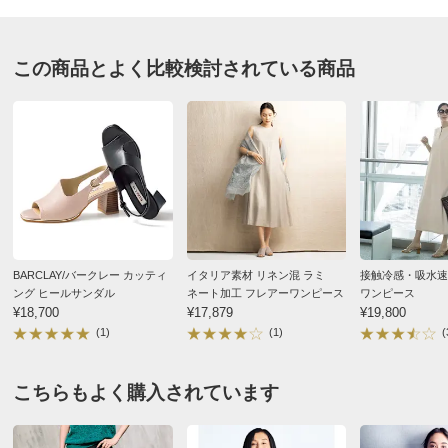
2026/03/25
サイズ（cm）
すべての口コミを見る
この商品とよく比較検討されている商品
サイズ記号
22.5
23
23.5
ワイズ相当
3E
3E
3E
ヒール高さ
7.5
7.5
7.5
底幅
8.5
8.5
8.5
重量片足（ｇ）
190
200
200
サイズ記号
24.5
BARCLAY/バークレー カッティ
イタリア素材 リネン混 ラミ
接触冷感・吸水速
ワイズ相当
3E
ング ヒールサンダル
ネート加工 フレアーワンピース
ワンピース
ヒール高さ
7.5
¥18,700
¥17,879
¥19,800
(1)
(1)
(
底幅
8.5
重量片足（ｇ）
210
こちらもよく購入されています
サイズ表記について（靴）