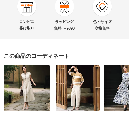
★★★★★
1
商品番号
900-1637-02
★★★★
★
0
商品名・特徴
with width/ウィズウィズ バックストラップ サンダル
★★★
★★
0
コンビニ
ラッピング
色・サイズ
★★
★★★
0
受け取り
無料 ～
¥
390
交換無料
★
★★★★
0
価格
¥20,350
税込 ¥18,500 税抜
送料・送料種
基本配送料：¥
880
この商品のコーディネート
ライトオーク ２３．５
別
※お届け先が同じであれば複数個ご購入いただいても¥880です。
神奈川県 60代以上女性
身長 : 158cm
お支払い方法
送料について
普段のサイズ : 23.5
■色：（ア）ブラック、（イ）ライトオーク
購入したサイズで「ちょうどよかった」
■素材：牛革（（イ）はヌバック加工）、インナー…合成
かかとのコルクにラメが散っていてお洒落です。つま先
皮革
から覗くエナメルも素敵です。
■合成ゴム底
3Eが購入の決め手になりました。甲が深いため安定感
■原産国：日本製
もあります。夏が楽しみです。
■天然皮革の特性上、商品により色ムラ・シワ・傷がある
場合があります。