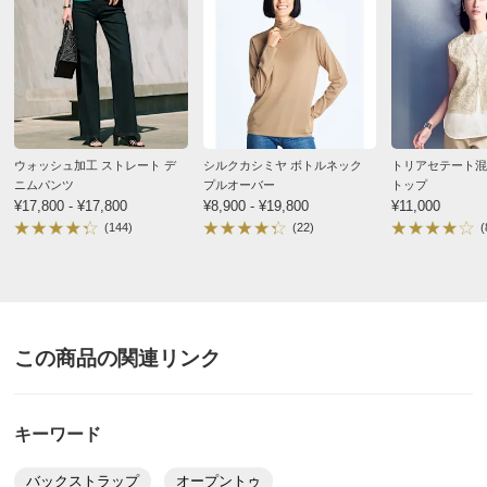
スタッフA
試着サイズ：23.5cm ストッキング着用時：ー 靴下着用
時：ー
ウォッシュ加工 ストレート デ
シルクカシミヤ ボトルネック
トリアセテート混
ニムパンツ
プルオーバー
トップ
普段：23.5cm
足幅：9.5cm
足囲：22.8cm
¥17,800 - ¥17,800
¥8,900 - ¥19,800
¥11,000
(144)
(22)
(
ワイズ：2E
・素足で着用しました。ちょうどよく履けました。足の指
も少ししか出ないので上品な印象になります。
この商品の関連リンク
キーワード
バックストラップ
オープントゥ