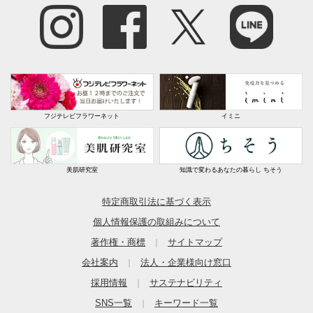
フジテレビフラワーネット
イミニ
美肌研究室
知識で変わるあなたの暮らし ちそう
特定商取引法に基づく表示
個人情報保護の取組みについて
著作権・商標
サイトマップ
｜
会社案内
法人・企業様向け窓口
｜
採用情報
サステナビリティ
｜
SNS一覧
キーワード一覧
｜