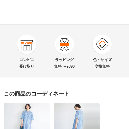
4.0
口コミ件数（1）
★★★★★
0
商品番号
900-1904-01
★★★★
★
1
商品名・特徴
コットンセルロース シアーストライプ シャツワンピー
★★★
★★
0
コンビニ
ラッピング
色・サイズ
ス
★★
★★★
0
受け取り
無料 ～
¥
390
交換無料
★
★★★★
0
価格
¥15,900
税込 ¥14,455 税抜
この商品のコーディネート
ライトブルーケイ Ｌ
送料・送料種
基本配送料：¥
880
別
※お届け先が同じであれば複数個ご購入いただいても¥880です。
岡山県 60代以上女性
身長 : 162cm
普段のサイズ : L
購入したサイズで「ちょうどよかった」
お支払い方法
送料について
色味、優しい透け感、カタログ通りでとても素敵で