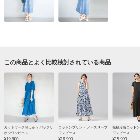
■色：ライトブルー系
す。 生地も軽い感じなので、これからの暑い時に良い
■素材：綿60・再生繊維（セルロース）40％
と思います。 インナーはマストなので、追加でシルク
■前中心ボタン開き
混のインナーを買おうと思います。 ☆が四つなのは、
■前2個ポケット付き
まだ着用していないこと、洗濯後がどうなのかが不明な
■原産国：中国製
こと、からです。 着用が楽しみです。
■商品により柄の出方が多少異なります。
2026/05/29
■透けやすい素材の為、インナーの着用をお薦めします。
サイズ（cm）
この商品とよく比較検討されている商品
商品担当者より
サイズ記号
S
M
L
バスト（適応）
72～80
79～87
86～94
お買い上げいただき誠にありがとうございます。
こちらの商品はワンピースとしての着用はもちろん
着丈
123
123
125
のこと、
ゆき丈
50
51.5
53
前を開けてはおりとして使うのも素敵なのでおすす
袖回り
45
46
47
めです★
裾回り
132
136
140
ぜひ色々な着こなしをお楽しみください♪
カットワーク刺しゅう バックリ
コットンプリント ノースリーブ
接触冷感コットン
ウエスト(適応)
58～64
64～70
69～77
ボンワンピース
ワンピース
ワンピース
¥19,900
¥16,900
¥15,900
ヒップ(適応)
82～90
87～95
92～100