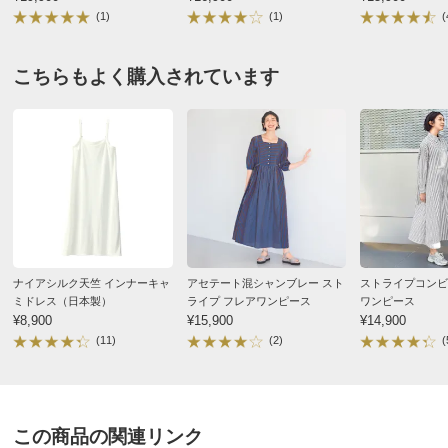
すべての口コミを見る
(1)
(1)
(
サイズ表記について（ファッション）
商品の測定について
こちらもよく購入されています
商品の特徴
手洗い
弱い手洗い出来ます。（洗濯機は使用できません）
ナイアシルク天竺 インナーキャ
アセテート混シャンブレー スト
ストライプコンビ
ミドレス（日本製）
ライプ フレアワンピース
ワンピース
¥8,900
¥15,900
¥14,900
(11)
(2)
(
この商品の関連リンク