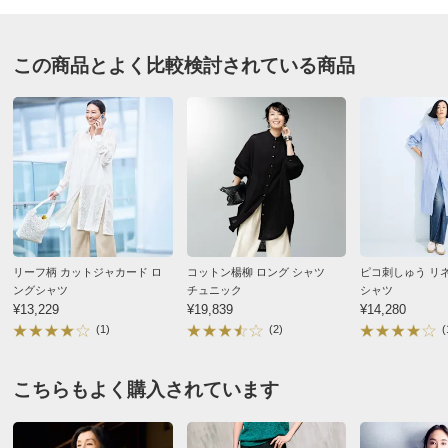
サイズ（cm）
ダークネイビーケイ ３：－３Ｌ
この商品とよく比較検討されている商品
サイズ記号
1
2
3
千葉県 50代女性
身長 : 156cm
普段のサイズ : 3L
対応サイズ
S
M～L
LL～3L
購入したサイズで「ちょうどよかった」
体型が隠れておしゃれで気に入りました。
バスト
110
116
122
バスト（適応）
72～80
79～94
93～108
2026/05/25
着丈
118
118
118
ゆき丈
27
28
29
すべての口コミを見る
襟天幅
16
17
18
リーフ柄 カットジャカード ロ
コットン楊柳 ロング シャツ
ピコ刺しゅう リ
襟前下がり
9
9.5
10
ングシャツ
チュニック
シャツ
¥13,229
¥19,839
¥14,280
襟後下がり
3
3
3
(1)
(2)
(
襟幅
2.5
2.5
2.5
スリット長さ（脇）
30
30
30
こちらもよく購入されています
重量（約ｇ）
170
170
170