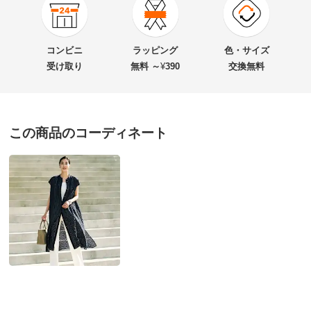
★★★★★
1
商品番号
900-1877-03
★★★★
★
0
商品名・特徴
シアーサッカー ストライプ ロングシャツ
★★★
★★
1
コンビニ
ラッピング
色・サイズ
★★
★★★
0
受け取り
無料 ～
¥
390
交換無料
★
★★★★
0
価格
¥19,039
税込 ¥17,309 税抜
この商品のコーディネート
送料・送料種
基本配送料：¥
880
ダークネイビーケイ ２：Ｍ－Ｌ
別
※お届け先が同じであれば複数個ご購入いただいても¥880です。
神奈川県 50代女性
身長 : 152cm
普段のサイズ : L
お支払い方法
送料について
購入したサイズで「ちょうどよかった」
■色：ダークネイビー系
羽織ものとして購入。サラッと羽織れて、カッコ良い感
■素材：本体…ポリエステル52・綿47・ポリウレタン
じになります。やって来る猛暑の日々の冷房対策にも良
1％、別布…綿100％
さそうです。
■前中心ボタン開き
2026/05/27
■両脇裾スリット仕様
■原産国：中国製（生地は日本製）
■商品により、柄の出方が多少異なります。