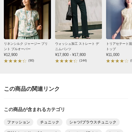
※重量はあくまでも目安となります。商品によっては中心
サイズを参考に掲載しています。
サイズ表記について（ファッション）
商品の測定について
商品の特徴
リネンシルク ジャージー プリ
ウォッシュ加工 ストレート デ
トリアセテート混
ント プルオーバー
ニムパンツ
トップ
手洗い
¥12,900
¥17,800 - ¥17,800
¥11,000
弱い手洗い出来ます。（洗濯機は使用できません）
(90)
(144)
(
この商品の関連リンク
この商品が含まれるカテゴリ
ファッション
チュニック
シャツ/ブラウスチュニック