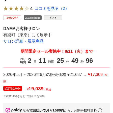
4
口コミを見る（2）
DAMAお客様サロン
有楽町（東京）にて展示中
サロン詳細・展示商品
期間限定セール実施中！8/11（火）まで
2
11
25
49
03
残り
日
時間
分
秒
時間
2026年5月～2026年6月の販売価格 ¥21,637 →
¥17,309
税
抜
19,039
20%OFF
¥
税込
※税抜価格をもとに割引率を算出
なら
12回払いで月々1,586円
から。分割手数料無料