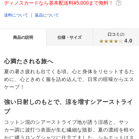
ディノスカードなら基本配送料¥5,000まで無料！
送料について
｜
返品について
口コミ
(2)
商品の説明
仕様・サイズ
4.0
心満たされる旅へ
夏の暑さ疲れも出てくる頃。心と身体をリセットするた
めに、心ときめく服を詰め込んで、日常の喧噪からエス
ケープ！
強い日射しのもとで、涼を増すシアーストライ
プ
コットン混のシアーストライプ地が誘う涼感と、サッ
カー調に波打つ表面が生む繊細な陰影。夏の濃紺を軽や
かに纏うロングシャツに仕立てました。シルエットはス