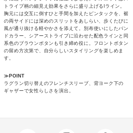
トライプ柄の細見え効果をさらに盛り上げるIライン。
胸元には交互に倒すひと手間を加えたピンタックを、裾
の両サイドには深めのスリットをあしらい、歩くたびに
風が通り抜ける軽やかさを添えて。別布使いにしたバン
ドカラー、シアーストライプに沿わせた配色ラインと同
系色のブラウンボタンも引き締め役に。フロントボタン
の留め方次第で、自分らしいスタイリングを楽しめま
す。
≫POINT
ラグラン切り替えのフレンチスリーブ、背ヨーク下の
ギャザーで女性らしさを演出。
4.0
口コミ件数（2）