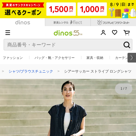
ファッション
バッグ・靴・アクセサリー
家具・収納
カーテン・ラ
シャツ/ブラウスチュニック
シアーサッカー ストライプ ロングシャツ
1
/
7