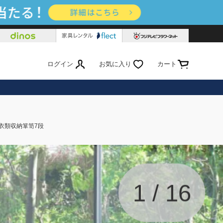
ログイン
お気に入り
カート
衣類収納箪笥7段
1
/
16