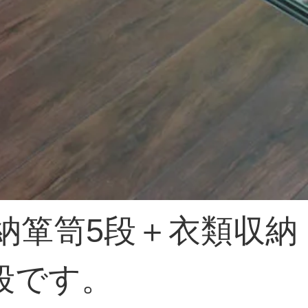
納箪笥5段＋衣類収納
段です。