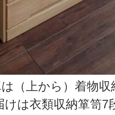
真は（上から）着物収
届けは衣類収納箪笥7