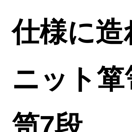
仕様に造
ニット箪
笥7段