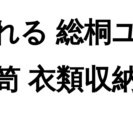
れる 総桐
笥 衣類収