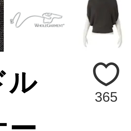
ドル
365
オー