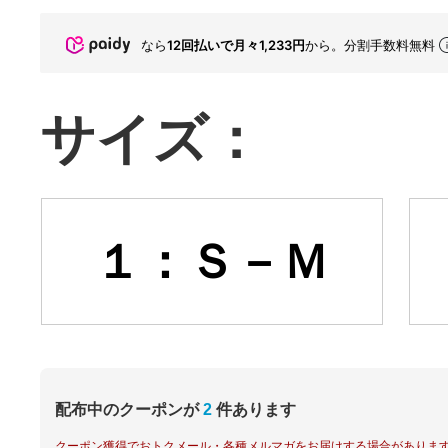
なら
12回払いで月々1,233円
から。分割手数料無料
サイズ：
１：Ｓ－Ｍ
配布中のクーポンが
2
件あります
クーポン獲得でおトクメール・各種メルマガをお届けする場合がありま