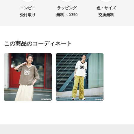
商品名・特徴
ガチャピン・ムック ナンバーＴシャツ
★★★
★★
1
コンビニ
ラッピング
色・サイズ
★★
★★★
0
受け取り
無料 ～
¥
390
交換無料
★
★★★★
0
価格
¥8,800
税込 ¥8,000 税抜
この商品のコーディネート
送料・送料種
基本配送料：¥
880
サンドベージュＸホワイト ２：Ｍ－Ｌ
別
※お届け先が同じであれば複数個ご購入いただいても¥880です。
神奈川県 60代以上女性
身長 : 164cm
お支払い方法
送料について
普段のサイズ : L
購入したサイズで「ちょうどよかった」
■色：（ア）サンドベージュ×オフホワイト、（イ）オフホ
丈長すぎず、身幅もちょうど良い感じでした。肌触りも
ワイト×ブラック
よくふんわりと着る感じです。ややお値段高めなので星
■素材：綿100％、リブ部分…綿95・ポリウレタン5％
4にさせて頂きましたが、購入して良かったです。
■両脇裾スリット開き
2026/06/09
■原産国：日本製
サイズ（cm）
サイズ記号
1
2
3
サンドベージュＸホワイト ３：－３Ｌ