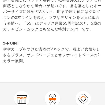
面感としなやかな風合いが魅力です。肩を落としたオー
バーサイズに浅めのVネック、肘まで届く袖にはグログ
ランの2本ラインを添え、ラフなデザインを大人に似合
う表情へ。「55」はディノス創業55周年記念と、5歳の
ガチャピン・ムックにちなんだ特別ナンバーです。
≫POINT
ややカーブをつけた浅めのVネックで、程よい女性らし
さをプラス。サンドベージュとオフホワイトベースの2
カラー展開。
3.6
口コミ件数（3）
★★★★★
0
商品番号
900-1807-01
★★★★
★
2