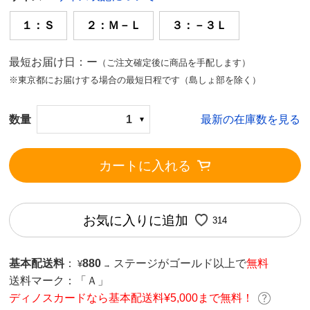
１：Ｓ
２：Ｍ－Ｌ
３：－３Ｌ
最短お届け日：ー
（ご注文確定後に商品を手配します）
※東京都にお届けする場合の最短日程です（島しょ部を除く）
数量
1
最新の在庫数を見る
カートに入れる
お気に入りに追加
314
基本配送料
：
880
ステージがゴールド以上で
無料
¥
→
送料マーク：
「Ａ」
ディノスカードなら基本配送料¥5,000まで無料！