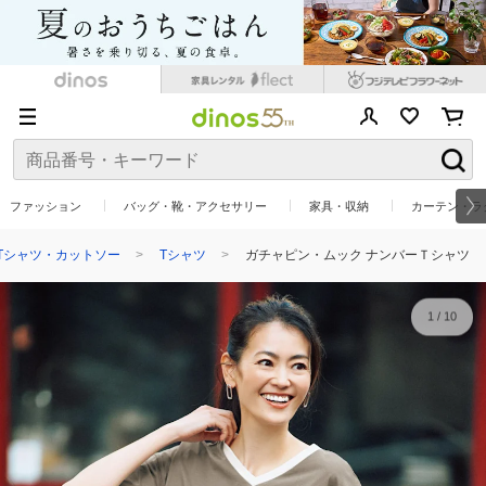
ファッション
バッグ・靴・アクセサリー
家具・収納
カーテン・ラ
Tシャツ・カットソー
Tシャツ
ガチャピン・ムック ナンバーＴシャツ
1
/
10