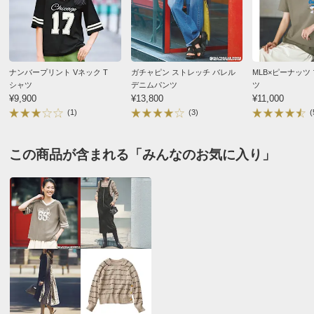
スリット長さ
8
8
8
重量（約ｇ）
135
145
155
※重量はあくまでも目安となります。商品によっては中心
サイズを参考に掲載しています。
ナンバープリント Vネック T
ガチャピン ストレッチ バレル
MLB×ピーナッツ
シャツ
デニムパンツ
ツ
サイズ表記について（ファッション）
商品の測定について
¥9,900
¥13,800
¥11,000
(1)
(3)
(
商品の特徴
この商品が含まれる「みんなのお気に入り」
手洗い
弱い手洗い出来ます。（洗濯機は使用できません）