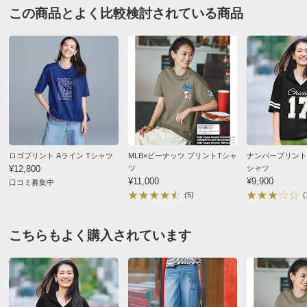
対応サイズ
S
M～L
LL～3L
この商品とよく比較検討されている商品
愛媛県 60代以上女性
身長 : 164cm
バスト
106
112
118
普段のサイズ : LL
購入したサイズで「ちょうどよかった」
バスト（適応）
72～80
79～94
93～108
ガチャピンとムックが可愛くて大きなサイズもあって
着丈
61
62
63
サンドベージュの色もよくて買いました
肩幅
52
54
56
届いたら これはグレーよなぁ
生地も薄くてテロテロな感じ
袖丈
22.5
23
23.5
日本製もあって安心して買ったんですが
袖幅
19
20
21
ちょっと残念です
袖口幅
17
17.5
18
ロゴプリント Aライン Tシャツ
MLB×ピーナッツ プリントTシャ
ナンバープリント 
¥12,800
ツ
シャツ
2026/06/03
ゆき丈
48
50
51
¥11,000
¥9,900
口コミ募集中
(5)
(
襟天幅
19
20
21
すべての口コミを見る
襟前下がり
13.5
14
14.5
こちらもよく購入されています
襟後下がり
2.5
2.5
2.5
襟幅
1.5
1.5
1.5
裾幅
23
56
59