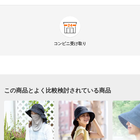
4.0
口コミ件数（1）
★★★★★
0
商品番号
900-YA37-04
★★★★
★
1
商品名・特徴
岡山デニムの小顔見せマスク 4枚組
★★★
★★
0
コンビニ
受け取り
★★
★★★
0
★
★★★★
0
価格
¥4,378
税込 ¥3,980 税抜
送料・送料種
基本配送料：¥
880
インディゴ／ライトブルー
別
※お届け先が同じであれば複数個ご購入いただいても¥880です。
この商品とよく比較検討されている商品
東京都 60代以上男性
お支払い方法
送料について
肌触りもよく、愛用させて頂いています。色のバリエー
■色：インディゴ2枚＆ライトブルー2枚
ションがもう少し有ればと思います。
■サイズ：最大約縦14×横27cm
2022/03/03
■素材：表地…綿100％、裏地…ポリエステル100％
■日本製