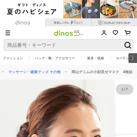
ファッション
バッグ・靴・アクセサリー
家具・収納
カーテン・ラ
マッサージ・健康グッズ その他
岡山デニムの小顔見せマスク 4枚組
1
/
7