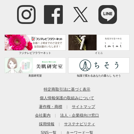
フジテレビフラワーネット
イミニ
美肌研究室
知識で変わるあなたの暮らし ちそう
特定商取引法に基づく表示
個人情報保護の取組みについて
著作権・商標
サイトマップ
｜
会社案内
法人・企業様向け窓口
｜
採用情報
サステナビリティ
｜
SNS一覧
キーワード一覧
｜