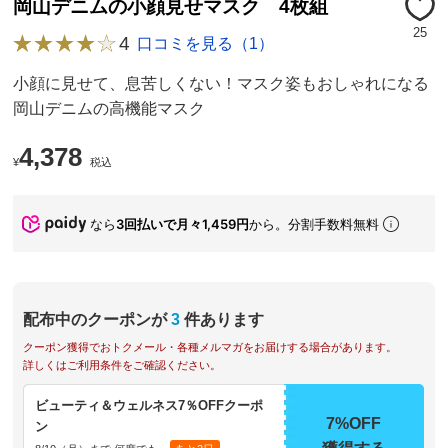
岡山デニムの小顔見せマスク 4枚組
25
4
口コミを見る（1）
小顔に見せて、息苦しくない！マスク姿もおしゃれになる
岡山デニムの高機能マスク
4,378
¥
税込
なら
3回払いで月々1,459円
から。分割手数料無料
配布中のクーポンが
3
件あります
クーポン獲得でおトクメール・各種メルマガをお届けする場合があります。
詳しくはご利用条件をご確認ください。
ビューティ＆ウェルネス7％OFFクーポ
7%OFF
ン