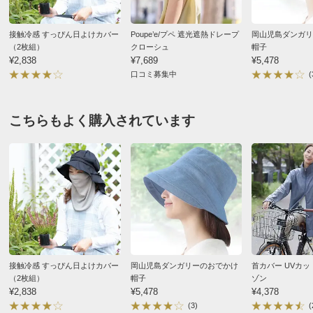
※衛生用品という商品の性格上、ご開封後の返品・交換は
すべての口コミを見る
できません。あらかじめご了承ください。
接触冷感 すっぴん日よけカバー
Poupe’e/プペ 遮光遮熱ドレープ
岡山児島ダンガリ
■速乾効果があります。
（2枚組）
クローシュ
帽子
¥2,838
¥7,689
¥5,478
ディノスのサイズ
口コミ募集中
(
商品の特徴
こちらもよく購入されています
洗濯機ネット
ネットを利用すればご家庭の洗濯機で洗えます。
接触冷感 すっぴん日よけカバー
岡山児島ダンガリーのおでかけ
首カバー UVカッ
（2枚組）
帽子
ゾン
¥2,838
¥5,478
¥4,378
(3)
(