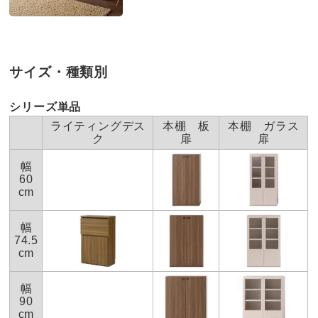
■素材：本体=化粧合板、デスク天板=ポリエステル化粧板
この度はお買い上げいただきましてありがとうござ
■可動棚板2枚付き
います。
■耐荷重…デスク天板=約20kg、棚板=約10kg
扉のズレについてご指摘いただきました件、製造
■幅木対応（1×10cm）あり
メーカーと情報共有し改善の検討をいたします。貴
サイズ・種類別
■日本製
重なご意見、ありがとうございました。
■配送：2週間前後配送
お客様には大変お手数をおかけいたしますが、扉と
シリーズ単品
本体の取り付けがずれている場合は、蝶番で調整で
ディノスのサイズ（家具）
ライティングデス
本棚 板
本棚 ガラス
きる場合がございます。
ク
扉
扉
また、設置場所に若干の傾きがあることで商品本体
幅
にゆがみが出ることもございますが、敷き板などを
60
施すことでズレが解消できる場合もございます。
cm
もし今後、ズレが大きくなってきたなどありました
らご参照いただけましたら幸いです。
幅
今後とも変わらぬご愛顧を賜りますようよろしくお
74.5
cm
願い申し上げます。
幅
すべての口コミを見る
90
cm