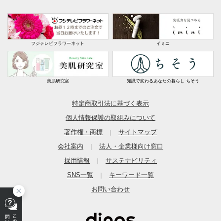
フジテレビフラワーネット
イミニ
美肌研究室
知識で変わるあなたの暮らし ちそう
特定商取引法に基づく表示
個人情報保護の取組みについて
著作権・商標
サイトマップ
｜
会社案内
法人・企業様向け窓口
｜
採用情報
サステナビリティ
｜
SNS一覧
キーワード一覧
｜
お問い合わせ