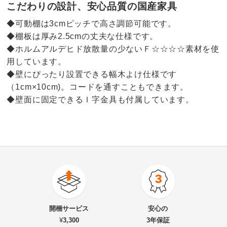
こだわりの設計、安心品質の国産家具
◆可動棚は3cmピッチで高さ調節可能です。
◆棚板は厚み2.5cmの丈夫な仕様です。
◆ホルムアルデヒド放散量の少ないＦ☆☆☆☆素材を使
用しています。
◆壁にぴったり設置できる幅木よけ仕様です
（1cm×10cm)。コードを通すこともできます。
◆壁面に固定できるＩ字金具も付属しています。
3.0
口コミ件数（2）
★★★★★
0
商品番号
900-6439-13
★★★★
★
1
商品名・特徴
コンパクトライティングデスク 幅74.5奥行39/78cm高
★★★
★★
1
開梱サービス
安心の
さ114cm（重厚感のあるがっちり本棚シリーズ・扉タ
★★
★★★
1
¥
3,300
3年保証
イプ）