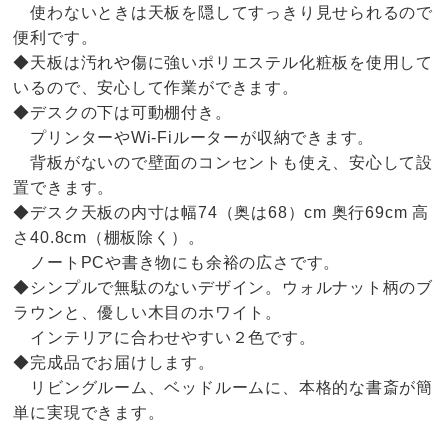
使わないときは天板を隠してすっきり見せられるので
便利です。
◆天板は汚れや傷に強いポリエステル化粧板を使用して
いるので、安心して作業ができます。
◆デスクの下は可動棚付き。
プリンターやWi-Fiルーターが収納できます。
背板がないので壁面のコンセントも使え、安心して設
置できます。
◆デスク天板の内寸は幅74（奥は68）cm 奥行69cm 高
さ40.8cm（棚板除く）。
ノートPCや書き物にも余裕の広さです。
◆シンプルで無駄のないデザイン。ウォルナット柄のブ
ラウンと、優しい木目のホワイト。
インテリアに合わせやすい２色です。
◆完成品でお届けします。
リビングルーム、ベッドルームに、本格的な書斎が簡
単に実現できます。