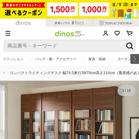
ファッション
バッグ・靴・アクセサリー
家具・収納
カーテン・ラ
コンパクトライティングデスク 幅74.5奥行39/78cm高さ114cm（重厚感
1
/
14