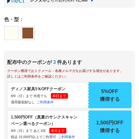
レンタル
なら月額利用料
1,980
¥
色・型：
配布中のクーポンが
3
件あります
クーポン獲得でおトクメール・各種メルマガをお届けする場合があります。
詳しくはご利用条件をご確認ください。
ディノス家具5％OFFクーポン
5%OFF
8/9（日）まで 何度でも
本日まで
獲得する
適用最低額なし
ご利用条件
1,500円OFF（真夏のサンクスキャン
1,500円OFF
ペーン選べるクーポン）
獲得する
8/9（日）まで あと1回
本日まで
税込 15,000円以上でご利用可
ご利用条件