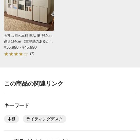
ガラス扉の本棚 単品 奥行39cm
高さ114cm （重厚感のあるがっ
ちり本棚シリーズ）
¥36,990 - ¥46,990
(7)
この商品の関連リンク
キーワード
本棚
ライティングデスク