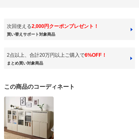
★
★★★★
0
価格
¥47,990
税込 ¥43,628 税抜
送料・送料種
基本配送料：¥
5,000
次回使える
2,000円クーポンプレゼント！
別
※商品1個につき、上記配送料金となります。
ホワイトモクメ
※北海道・九州・沖縄は地域配送料がかかります。
買い替えサポート対象商品
東京都
梱包サイズ
個口数…1
商品は想像通りです。
＜個口1＞幅76×奥行41×高さ116cm 重さ35.0kg
2点以上、合計20万円以上ご購入で
6%OFF！
お届けも予定より早く所定の位置までヤマトさんが設置
※大型商品につき、搬入経路のご確認をお願いします。
まとめ買い対象商品
お部屋に入らず吊り上げをする場合、別途以下の作業代金がかか
してくれました。
ります。商品や個数、作業内容・設置場所等により、目安の作業
下の扉が閉めた時に左右が少しずれています。
代金よりも高くなる場合があります。
2ミリ程なので返品交換する程のことでもないかと思い
＜作業代金の目安＞
この商品のコーディネート
手吊り 20,000円～
ました。
機械使用 38,500円～
それ以外は満足しています。
お支払い方法
送料について
大型商品の搬入について
2021/03/12
■色：（ア）ブラウン （イ）ホワイト（木目）
■サイズ： 幅74.5cm 奥行(収納時)39cm(デスク使用
商品担当者より
時)78cm 高さ114cm