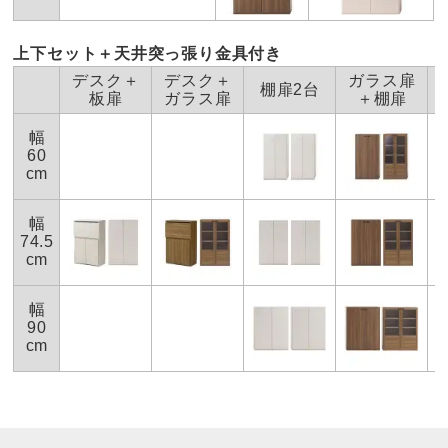
上下セット＋天井突っ張り金具付き
デスク＋
デスク＋
ガラス扉
棚扉2台
板扉
ガラス扉
＋棚扉
幅
60
cm
幅
74.5
cm
幅
90
cm