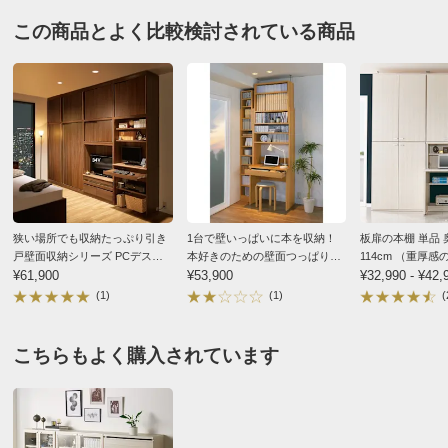
この商品とよく比較検討されている商品
狭い場所でも収納たっぷり引き
1台で壁いっぱいに本を収納！
板扉の本棚 単品 奥
戸壁面収納シリーズ PCデスク
本好きのための壁面つっぱり本
114cm （重厚
幅75.5cm
¥61,900
棚 本棚付きデスク（奥行
¥53,900
本棚シリーズ）
¥32,990 - ¥42,
45cm）
(1)
(1)
(
こちらもよく購入されています