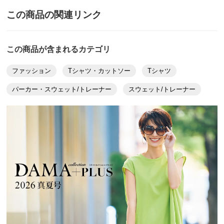
と今風で素敵です。
この商品の関連リンク
2025/06/19
この商品が含まれるカテゴリ
ファッション
Tシャツ・カットソー
Tシャツ
ブラック Ｓ
パーカー・スウェット/トレーナー
スウェット/トレーナー
北海道 50代女性
身長 : 149cm
普段のサイズ : XS
購入したサイズで「ちょうどよかった」
生地もしっかりしていて高級感があり
素敵なTシャツです。
胸元の飾りも可愛い。普段着ではなく
ちょっとしたお出かけにぴったりな商品だと思います。
2025/06/19