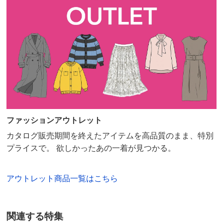
丈が長いTシャツが好きではないので、Sにしました
が、短くもなく
普通でした。生地が若干厚めなので、真夏はちょっと無
理かな？と
思っています。
2025/06/17
ブラック Ｌ
ファッションアウトレット
山形県 60代以上女性
身長 : 153cm
カタログ販売期間を終えたアイテムを高品質のまま、特別
プライスで。 欲しかったあの一着が見つかる。
普段のサイズ : L
購入したサイズで「ちょうどよかった」
大人のTシャツ選びは、とても難しいのですが、この商
品は、とてもしっかりして、
アウトレット商品一覧はこちら
胸のビーズ刺繍が、華やかで、気に入って
います。
関連する特集
2025/06/14