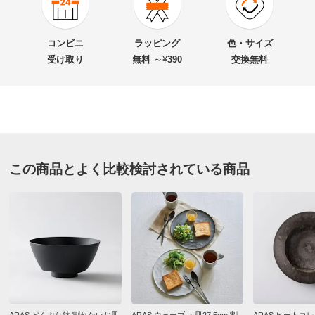
★★★★★
17
商品番号
900-PC71-89
★★★★
★
13
商品名・特徴
ナンバー ビーズ刺しゅう ライトスウェット Tシャツ
★★★
★★
2
コンビニ
ラッピング
色・サイズ
★★
★★★
2
受け取り
無料 ～
¥
390
交換無料
★
★★★★
0
価格
¥8,300
税込 ¥7,546 税抜
送料・送料種
基本配送料：¥
880
ホワイト Ｍ
別
※お届け先が同じであれば複数個ご購入いただいても¥880です。
東京都 60代以上女性
身長 : 158cm
この商品とよく比較検討されている商品
お支払い方法
送料について
普段のサイズ : M
購入したサイズで「ちょうどよかった」
■色：（ア）ブラック、（イ）ホワイト
薄手のトレーナーのような素材でしっかりとした生地で
■素材：本体…綿80・ポリエステル20％、リブ部分…綿
す。
97・ポリウレタン3％
胸のビジューもキレイで、しっかりと取り付けてあるの
■原産国：中国製
で、すぐに取れてしまうことはなさそうです。
■商品により、刺しゅうの柄の出方が多少異なります。
どちらかといえばコンパクトな作りで、パンツやスカー
トとの相性も良さそうです。
サイズ（cm）
ブラックも欲しかったですが、完売していて残念です。
ARAS どんぶり鉢 割れないお皿
ARAS ウェーブ 大皿27.5cm 割
ARAS ヒートコ