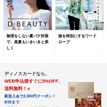
た。
私はオフホワイトは嫌いなのでこちらは白くてよかった
です。
黒はまだ届いていません。
2025/05/20
無理をしない夏バテ対策
旅を特別にするワード
で、真夏もいきいきと美
ローブ
しく
ブラック Ｍ
大阪府 50代女性
身長 : 160cm
普段のサイズ : S
購入したサイズで「ちょうどよかった」
ディノスカードなら、
昨年グレージュを購入して気に入ったので、今回新たに
ブラックを追加購入しました。
WEB申込後すぐに5%OFF、
グレージュよりもブラックの方がナンバーのキラキラが
送料無料！
※
映えて可愛いですね。
新規入会で2,000円クーポン！
生地は一般的なTシャツと比べるとやや厚地ですが、そ
9/30まで
の分耐久性もありそうなので、ナンバービーズが何かの