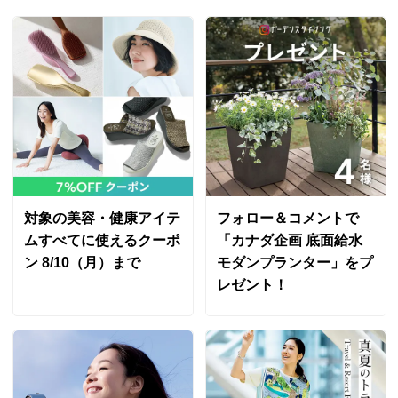
ホワイト ＬＬ
大阪府 60代以上女性
身長 : 171cm
普段のサイズ : LL
購入したサイズで「ちょうどよかった」
素材、サイズ感大変気に入りました。
2025/05/29
対象の美容・健康アイテ
フォロー＆コメントで
ムすべてに使えるクーポ
「カナダ企画 底面給水
ン 8/10（月）まで
モダンプランター」をプ
ホワイト ＬＬ
レゼント！
東京都 50代女性
身長 : 163cm
普段のサイズ : LL
購入したサイズで「ちょうどよかった」
気に入っています。
安っぽくないし洗濯しても大丈夫で黒白両方購入しまし