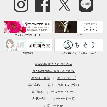
フジテレビフラワーネット
イミニ
美肌研究室
知識で変わるあなたの暮らし ちそう
特定商取引法に基づく表示
個人情報保護の取組みについて
著作権・商標
サイトマップ
｜
会社案内
法人・企業様向け窓口
｜
採用情報
サステナビリティ
｜
SNS一覧
キーワード一覧
｜
お問い合わせ