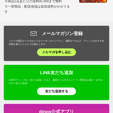
※商品1点あたりの送料
5,000まで無料
¥
拍子にポロッと取れないことを祈るばかりです。
※一部商品・配送地域は追加送料がかかりま
す
2025/05/07
メールマガジン登録
ブラック Ｍ
メルマガ限定セールやおトクなクーポンキャンペーン、最新セールなど、ディノスのおすすめ
情報を盛りだくさんでお届けします。
兵庫県 50代
身長 : 159cm
普段のサイズ : M
メルマガを申し込む
購入したサイズで「ちょうどよかった」
去年グレージュを購入。今年は白と黒を購入しました。
素材がしっかりして体のラインをひろわないのと、大人
LINE友だち追加
かわいいシンプルさが好きです。猛暑の夏日に着るのは
暑いかも。
LINEでディノスを「友だち追加」すると、最新セールやキャンペーン情報をお届け！まずは
今すぐ友だち追加！
2025/05/03
友だち追加する
すべての口コミを見る
dinos公式アプリ