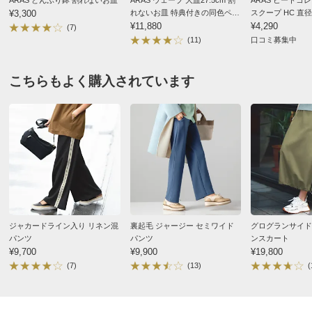
サイズ記号
S
M
L
¥3,300
れないお皿 特典付きの同色ペア
スクープ HC 直径
2025/07/22
バスト
92
96
100
セット（同色お皿2枚＋同色
¥11,880
ンジ使用可能
¥4,290
(7)
フォーク＆スプーン2セット＋
(11)
口コミ募集中
バスト（適応）
72～80
79～87
86～94
お箸の特典付き）
着丈
58
58
60
こちらもよく購入されています
ホワイト Ｌ
肩幅
33
34
35
東京都 50代女性
身長 : 165cm
普段のサイズ : M
ゆき丈
36.5
37
39.5
購入したサイズで「ちょうどよかった」
ウエスト(適応)
58～64
64～70
69～77
年齢的に白いTシャツを選ぶのは難しいですが、これは
サイズ表記について（ファッション）
商品の測定について
買ってよかったです。
生地が薄いスウェットで張りがあるので、体型を拾いに
くくラインが綺麗。
商品の特徴
胸のスパンコールも安っぽくなくて、大人でも素敵で
ジャカードライン入り リネン混
裏起毛 ジャージー セミワイド
グログランサイド
手洗い
す。
パンツ
パンツ
ンスカート
弱い手洗い出来ます。（洗濯機は使用できません）
¥9,700
¥9,900
¥19,800
普段はMサイズですが、少しゆったり着たいのと袖丈が
(7)
(13)
(
わずかでも長い方が二の腕をカバーしてくれるので、L
サイズにして正解でした。
薄いブルーやアイボリーのフレアージーンズに合わせる