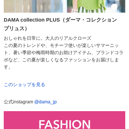
ブラック Ｌ
山口県 50代女性
身長 : 157cm
普段のサイズ : L
DAMA collection PLUS（ダーマ・コレクション
購入したサイズで「ちょうどよかった」
プリュス）
ビーズの刺繍が程よい大きさでとても可愛いです。
生地も厚めで汗染みも気にならなさそう○
おしゃれを日常に。大人のリアルクローズ
この夏のトレンドや、モチーフ使いが楽しいサマーニッ
2025/06/19
ト、暑い季節や梅雨時期のお助けアイテム、ブランドコラ
ボなど、この夏が楽しくなるファッションをお届けしま
す。
ホワイト Ｓ
東京都 50代女性
身長 : 161cm
普段のサイズ : M
このショップを見る
購入したサイズで「ちょうどよかった」
2色とても迷いましたが、白にしました。
公式instagram
@dama_jp
白にスパンコールが目立た過ぎずさりげなくて、品よい
感じが
とてもいいです。