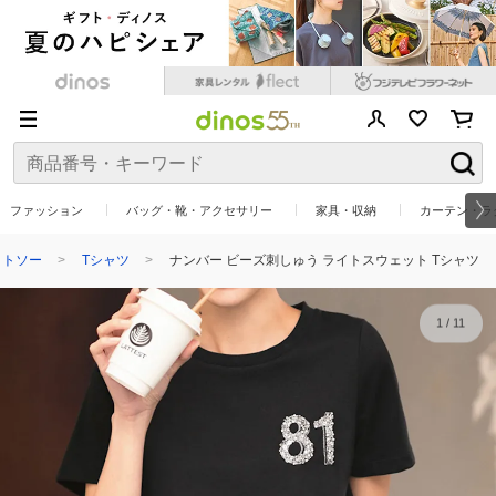
ファッション
バッグ・靴・アクセサリー
家具・収納
カーテン・ラ
ットソー
Tシャツ
ナンバー ビーズ刺しゅう ライトスウェット Tシャツ
1
/
11