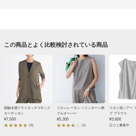
★
★★★★
0
価格
¥3,800
税込 ¥3,455 税抜
送料・送料種
基本配送料：¥
880
モカグレー Ｌ
別
※お届け先が同じであれば複数個ご購入いただいても¥880です。
東京都 60代以上女性
身長 : 166cm
この商品とよく比較検討されている商品
お支払い方法
送料について
普段のサイズ : L
購入したサイズで「ちょうどよかった」
■色：（ア）ブラック、（イ）モカグレー
生地もよくて裾がしなやかに広がるので着やすいです。
■素材：レーヨン70・ポリエステル30％
ノースリーブですが品よく着られます。羽織りものとの
■後ろ中心涙開き・ループ・ボタン1個付き
相性がとても良いです。黒がよかったのでモカグレーも
■原産国：日本製
追加で買いました。良い買い物でした！
サイズ（cm）
2026/05/31
サイズ記号
S
M
L
接触冷感ドライタッチ Vネック
リネンレーヨン ヘリンボーン柄
リネン混シアー 
バスト
92
96
100
カーディガン
プルオーバー
ブ ブラウス
¥7,500
¥5,300
¥3,600
バスト（適応）
72～80
79～87
86～94
ブラック Ｍ
(3)
(1)
口コミ募集中
着丈（前）
59
60
61
神奈川県 40代女性
普段のサイズ : M