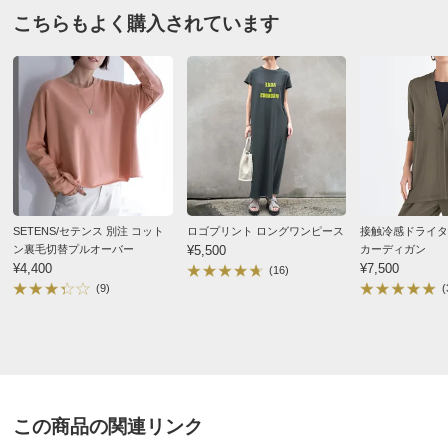
着丈（後）
64
65
66
購入したサイズで「ちょうどよかった」
こちらもよく購入されています
肩幅
39
39
40
コットンと異なりキレイ目感がありオフィスのインナー
にも使えそうです。
襟天幅
21
22
23
脇口もフィットしインナーが見えないのが◎
襟前下がり
6
7
7
洗濯は気を使いますが、その分夏のアイロンから解放さ
襟幅
3
3
3
れます。
首後ろは金ボタンで止めるデザイン。着脱は手間ですが
裾幅
68
70
72
その方が襟伸びしないし後ろ姿が可愛い！
ウエスト(適応)
58～64
64～70
69～77
SETENS/セテンス 別注 コット
ロゴプリント ロングワンピース
接触冷感ドライタ
ヒップ(適応)
82～90
87～95
92～100
2026/05/18
ン裏毛切替プルオーバー
¥5,500
カーディガン
¥4,400
¥7,500
重量（約ｇ）
174
184
194
(16)
(9)
(
サイズ記号
3L
ブラック ＬＬ
バスト
108
東京都 50代女性
身長 : 160cm
普段のサイズ : LL
バスト（適応）
100～108
購入したサイズで「ちょうどよかった」
着丈（前）
63
この商品の関連リンク
普段L?LLサイズですがMを薦められました。ふんわり