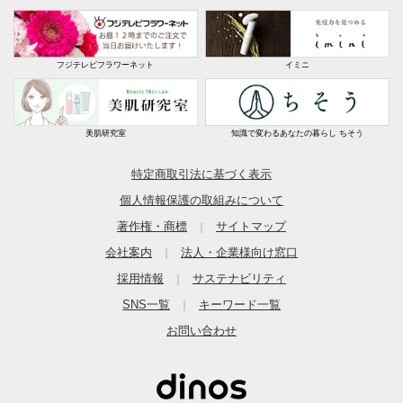
フジテレビフラワーネット
イミニ
美肌研究室
知識で変わるあなたの暮らし ちそう
特定商取引法に基づく表示
個人情報保護の取組みについて
著作権・商標
サイトマップ
｜
会社案内
法人・企業様向け窓口
｜
採用情報
サステナビリティ
｜
SNS一覧
キーワード一覧
｜
お問い合わせ