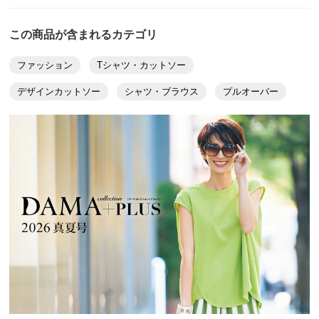
着用したいのでLLを購入。正解。直に着ても着心地良
着丈（後）
68
く夏の部屋着でもおしゃれ感と涼しさ満載。脇見えもな
肩幅
41
この商品が含まれるカテゴリ
く外出着としても素敵です。セール値段は超お買い得と
襟天幅
25
思いました。因みに骨格タイプはナチュラルです。
ファッション
Tシャツ・カットソー
襟前下がり
8
2026/05/12
デザインカットソー
シャツ・ブラウス
プルオーバー
襟幅
3
裾幅
76
ウエスト(適応)
85～93
ブラック Ｌ
ヒップ(適応)
102～110
東京都 50代女性
普段のサイズ : L
重量（約ｇ）
214
購入したサイズで「ちょうどよかった」
※重量はあくまでも目安となります。商品によっては中心
カーディガンとセットで購入しました。肌ざわりも良く
サイズを参考に掲載しています。
て涼しいです。Aラインなのでお腹まわりが気にならず
助かります。シンプルなのでカーディガンやジャケット
サイズ表記について（ファッション）
商品の測定について
の中に着るのにちょうど良くて、長い期間着れそうで
す。買って良かったです。
商品の特徴
2025/09/02