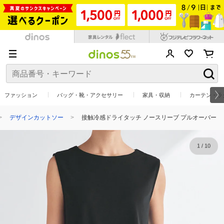
ファッション
バッグ・靴・アクセサリー
家具・収納
カーテン・ラ
デザインカットソー
接触冷感ドライタッチ ノースリーブ プルオーバー
1
/
10