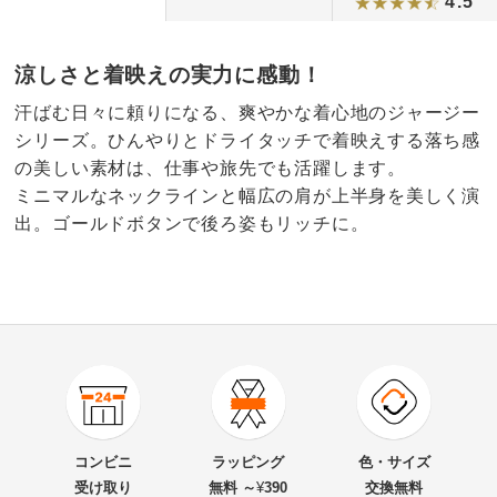
4.5
涼しさと着映えの実力に感動！
汗ばむ日々に頼りになる、爽やかな着心地のジャージー
シリーズ。ひんやりとドライタッチで着映えする落ち感
の美しい素材は、仕事や旅先でも活躍します。
ミニマルなネックラインと幅広の肩が上半身を美しく演
出。ゴールドボタンで後ろ姿もリッチに。
4.5
口コミ件数（7）
★★★★★
4
商品番号
900-PC75-51
★★★★
★
3
商品名・特徴
接触冷感ドライタッチ ノースリーブ プルオーバー
★★★
★★
0
コンビニ
ラッピング
色・サイズ
★★
★★★
0
受け取り
無料 ～
¥
390
交換無料