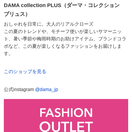
手洗い
DAMA collection PLUS（ダーマ・コレクション
弱い手洗い出来ます。（洗濯機は使用できません）
プリュス）
おしゃれを日常に。大人のリアルクローズ
ブラック ＬＬ
この夏のトレンドや、モチーフ使いが楽しいサマーニッ
埼玉県
ト、暑い季節や梅雨時期のお助けアイテム、ブランドコラ
襟や袖の空き具合がちょうど良く、裾がほど良く広がっ
ボなど、この夏が楽しくなるファッションをお届けしま
ていて、中年にはちょうど良い。
す。
2025/06/22
このショップを見る
公式instagram
@dama_jp
ブラック Ｓ
東京都 50代女性
身長 : 164cm
普段のサイズ : M
購入したサイズで「ちょうどよかった」
まだ季節ではないので試着だけですが、丁度良かったで
す。生地は薄く風通しも良さそうですが、透けてしまう