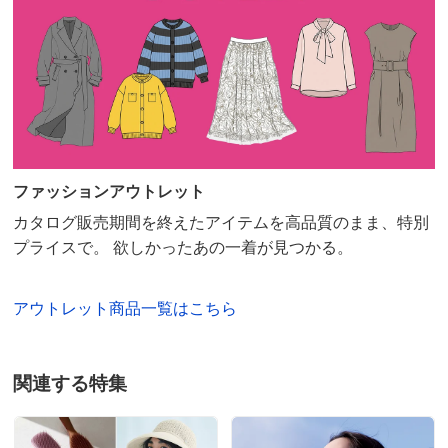
ほどではない印象。
普段はMかLサイズなのですが、サイトで身長や体重な
とを入力してサイズ提案をもらったらSサイズを提案さ
れたので、思い切ってSサイズにしてみました。ノース
リーブなので肩幅が広い私でも大丈夫でした。むしろい
つも肩幅のせいでオーバーサイズだったのだと理解しま
した。
ただ、その肩幅が影響しているせいなのかも知れません
ファッションアウトレット
が、袖ぐりがぎりぎりでした。
カタログ販売期間を終えたアイテムを高品質のまま、特別
2025/04/09
プライスで。 欲しかったあの一着が見つかる。
すべての口コミを見る
アウトレット商品一覧はこちら
関連する特集