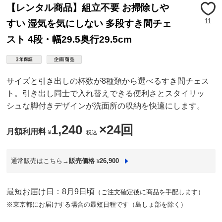
【レンタル商品】組立不要 お掃除しや
11
すい 湿気を気にしない 多段すき間チェ
スト 4段・幅29.5奥行29.5cm
サイズと引き出しの杯数が8種類から選べるすき間チェス
ト。引き出し同士で入れ替えできる便利さとスタイリッ
シュな脚付きデザインが洗面所の収納を快適にします。
1,240
×24回
月額利用料
¥
税込
通常販売はこちら→
販売価格
26,900
¥
最短お届け日：8月9日頃
（ご注文確定後に商品を手配します）
※東京都にお届けする場合の最短日程です（島しょ部を除く）