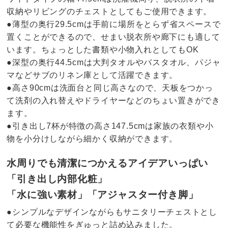
収納やリビングのチェストとしてもご使用できます。
●薄型の奥行29.5cmは手前に場所をとらず省スペースで
置くことができるので、せまい脱衣所や廊下にも適して
います。ちょっとした書類や小物入れとしてもOK
●深型の奥行44.5cmは大判タオルやバスタオル、パジャ
マなどサブのリネン庫として活躍できます。
●高さ90cmは洗面台と同じ高さなので、天板をつかっ
て洗剤の入れ替えやドライヤーなどのちょい置きができ
ます。
●引き出し7杯が特徴の高さ147.5cmは家族の衣類や小
物を小分けしながら細かく収納ができます。
水周りでも清潔につかえるアイデアいっぱい
「引き出し内部化粧」
「水に強い素材」「アジャスター付き脚」
●シンプルなデザインながらもサニタリーチェストとし
て必要な機能性をぎゅっと詰め込みました。