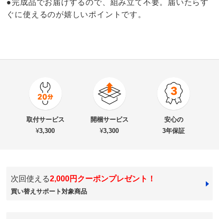
●完成品でお届けするので、組み立て不要。届いたらす
ぐに使えるのが嬉しいポイントです。
商品番号
900-LM42-61
商品名・特徴
隠しキャスター付きチェスト 3段・高さ67cm幅80cm奥
取付サービス
開梱サービス
安心の
行55cm
¥
3,300
¥
3,300
3年保証
価格
¥54,800
税込 ¥49,819 税抜
次回使える
2,000円クーポンプレゼント！
送料・送料種
基本配送料：¥
4,000
買い替えサポート対象商品
別
※商品1個につき、上記配送料金となります。
※沖縄は地域配送料 ¥5,500 がかかります