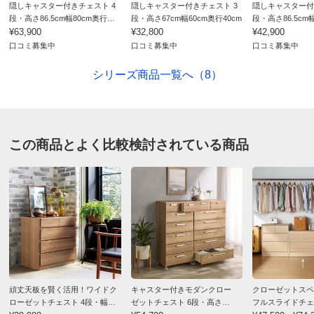
隠しキャスター付きチェスト 4
隠しキャスター付きチェスト 3
隠しキャスター付
段・高さ86.5cm幅80cm奥行
段・高さ67cm幅60cm奥行40cm
段・高さ86.5cm
55cm
¥63,900
¥32,800
40cm
¥42,900
口コミ募集中
口コミ募集中
口コミ募集中
シリーズ商品一覧へ（8）
この商品とよく比較検討されている商品
頑丈天板を賢く活用！ワイドク
キャスター付きモダンクロー
クローゼットスペ
ローゼットチェスト 4段・幅
ゼットチェスト 6段・高さ
フルスライドチェス