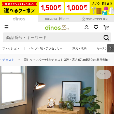
ファッション
バッグ・靴・アクセサリー
家具・収納
カーテン・ラ
・チェスト
隠しキャスター付きチェスト 3段・高さ67cm幅80cm奥行55cm
1
/
11