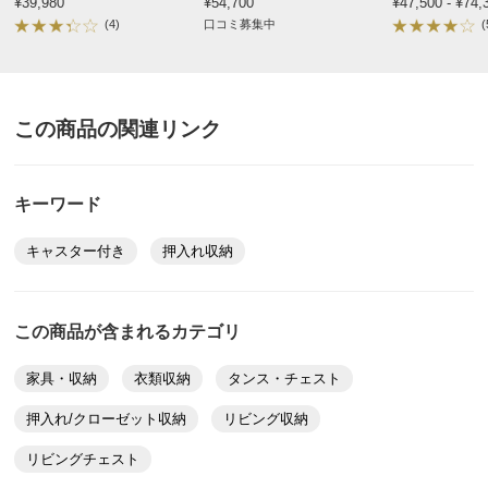
80cm
¥39,980
124.5cm幅60cm
¥54,700
¥47,500 - ¥74,
(4)
口コミ募集中
(
この商品の関連リンク
キーワード
キャスター付き
押入れ収納
この商品が含まれるカテゴリ
家具・収納
衣類収納
タンス・チェスト
押入れ/クローゼット収納
リビング収納
リビングチェスト