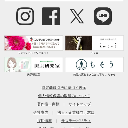
フジテレビフラワーネット
イミニ
美肌研究室
知識で変わるあなたの暮らし ちそう
特定商取引法に基づく表示
個人情報保護の取組みについて
著作権・商標
サイトマップ
｜
会社案内
法人・企業様向け窓口
｜
採用情報
サステナビリティ
｜