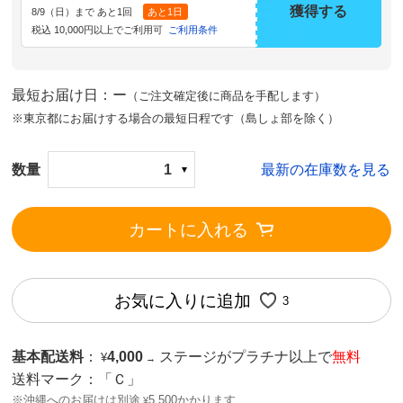
獲得する
8/9（日）まで あと1回
あと1日
税込 10,000円以上でご利用可
ご利用条件
最短お届け日：ー
（ご注文確定後に商品を手配します）
※東京都にお届けする場合の最短日程です（島しょ部を除く）
数量
1
最新の在庫数を見る
カートに入れる
お気に入りに追加
3
基本配送料
：
4,000
ステージがプラチナ以上で
無料
¥
→
送料マーク：
「Ｃ」
※沖縄へのお届けは別途
5,500かかります
¥