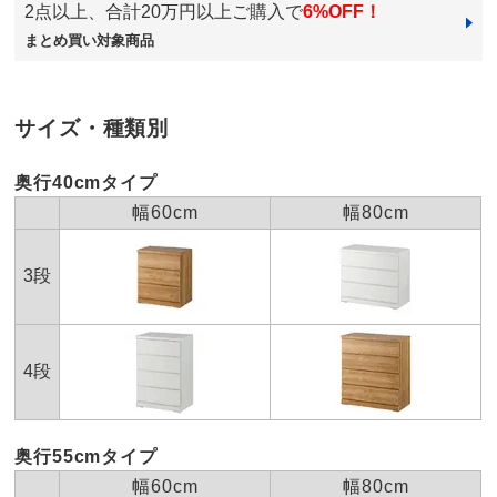
組み立て
取付け時間の目安：
大人2人で20分以内
2点以上、合計20万円以上ご購入で
6%OFF！
※キャスター取付けや、上下・左右の連結など簡単な作
まとめ買い対象商品
業ですが、大型商品の場合は有料取付けサービスも承り
ます。
※組み立て途中や一度組み立てした商品の返品はお受け
できません。
サイズ・種類別
※家具レンタル「flect」をご利用の場合、返却は中途解
約として承ります。
詳しくはこちら
奥行40cmタイプ
幅60cm
幅80cm
梱包サイズ
個口数…1
＜個口1＞幅85×奥行60×高さ72cm 重さ37.0kg
3段
お支払い方法
送料について
有料組み立てサービスの説明
■色：（ア） ホワイト（イ）ブラウン
■サイズ：幅80cm奥行55cm高さ67cm
4段
■引き出し内寸(約）：幅70cm奥行48cm高さ14cm
■素材：前面…強化化粧板、天板・側面…化粧合板
■お客さまにてキャスター取付
奥行55cmタイプ
■日本製
幅60cm
幅80cm
■配送：2週間前後配送