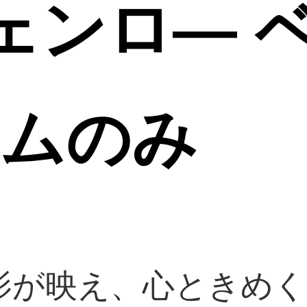
/フェンロ― 
ームのみ
影が映え、心ときめく