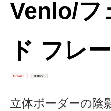
Venlo
ド フレ
立体ボーダーの陰