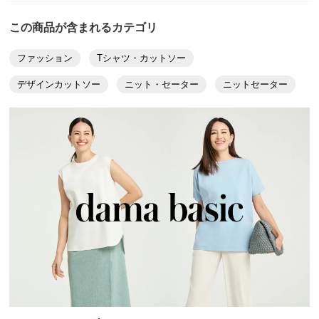
想像していていたより生地が薄くてびっくりしました
袖幅
11.5
12.5
13
が、とても滑らかで気持ちが良く着心地抜群です。色も
この商品が含まれるカテゴリ
袖口幅
8
8.5
9
グレージュのようで合わせやすく、リブの幅の変化やク
ファッション
Tシャツ・カットソー
ルーネックの形も大変素敵です。
ゆき丈
74
76
78
一年を通して、このようなベーシックなプルオーバーは
デザインカットソー
ニット・セーター
ニットセーター
襟天幅
13.5
14.5
15.5
一番着用していますので大人の上質感のあるものを購入
襟前下がり
6.5
7
7.5
出来嬉しいです。
ブラックも購入しました。
襟後下がり
2
2
2
襟幅
1.7
1.7
1.7
2024/02/21
襟天幅（外）
17
18
19
裾幅
32
35
38
すべての口コミを見る
サイズ表記について（ファッション）
商品の測定について
商品の特徴
手洗い
弱い手洗い出来ます。（洗濯機は使用できません）