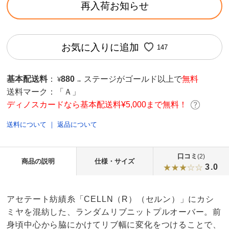
再入荷お知らせ
お気に入りに追加
147
基本配送料
：
880
ステージがゴールド以上で
無料
¥
→
送料マーク：
「Ａ」
ディノスカードなら基本配送料¥5,000まで無料！
送料について
｜
返品について
口コミ
(2)
商品の説明
仕様・サイズ
3.0
アセテート紡績糸「CELLN（R）（セルン）」にカシ
ミヤを混紡した、ランダムリブニットプルオーバー。前
身頃中心から脇にかけてリブ幅に変化をつけることで、