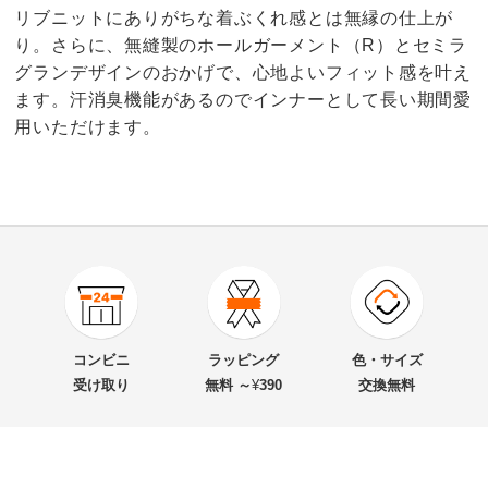
リブニットにありがちな着ぶくれ感とは無縁の仕上が
り。さらに、無縫製のホールガーメント（R）とセミラ
グランデザインのおかげで、心地よいフィット感を叶え
ます。汗消臭機能があるのでインナーとして長い期間愛
用いただけます。
3.0
口コミ件数（2）
★★★★★
1
商品番号
900-R320-60
★★★★
★
0
商品名・特徴
カシミヤ混 ランダムリブ クルーネック プルオーバー
★★★
★★
0
コンビニ
ラッピング
色・サイズ
★★
★★★
0
受け取り
無料 ～
¥
390
交換無料
★
★★★★
1
価格
¥13,800
税込 ¥12,546 税抜
送料・送料種
基本配送料：¥
880