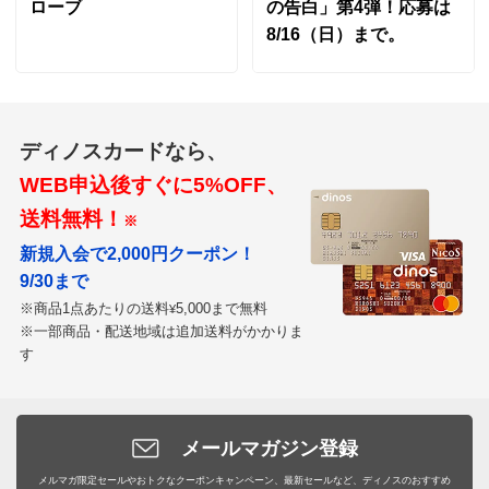
ローブ
の告白」第4弾！応募は
8/16（日）まで。
ディノスカードなら、
WEB申込後すぐに5%OFF、
送料無料！
※
新規入会で2,000円クーポン！
9/30まで
※商品1点あたりの送料
5,000まで無料
¥
※一部商品・配送地域は追加送料がかかりま
す
メールマガジン登録
メルマガ限定セールやおトクなクーポンキャンペーン、最新セールなど、ディノスのおすすめ