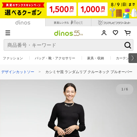
ファッション
バッグ・靴・アクセサリー
家具・収納
カーテン・ラ
デザインカットソー
カシミヤ混 ランダムリブ クルーネック プルオーバー
1
/
6