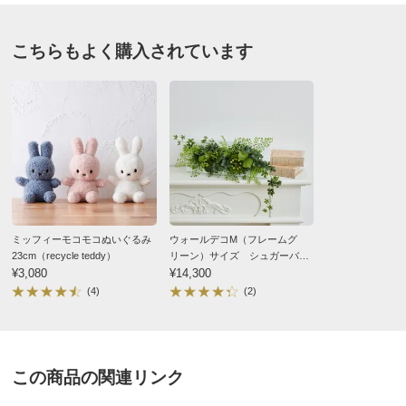
ライトベージュ Ｍ
別
※お届け先が同じであれば複数個ご購入いただいても¥880です。
愛知県
こちらもよく購入されています
お支払い方法
送料について
最初の脱ぎ着の時に脇が破れました。特に乱暴に脱いだ
わけでは無かったと思いますが。
■（ア）ブラック、（イ）ライトベージュ、（ウ）ライト
1度も着ないで放置するのはもったいないので繕って着
ブルー
ましたが二度目の脱ぎ着の時に反対側の脇も破れまし
■素材：アセテート88％・カシミヤ12％
た。
■原産国：中国
肌触りとデザインが良いだけに残念でした。
サイズ（cm）
2025/05/03
サイズ記号
M
L
LL
ミッフィーモコモコぬいぐるみ
ウォールデコМ（フレームグ
バスト
64
70
76
23cm（recycle teddy）
リーン）サイズ シュガーバイ
¥3,080
ン×アジアンタム
¥14,300
バスト（適応）
79～87
86～94
93～101
(4)
(2)
ライトベージュ Ｍ
着丈
58
58
60
愛知県 50代女性
身長 : 167cm
普段のサイズ : M
肩幅
27
28
29
購入したサイズで「ちょうどよかった」
袖丈
60.5
62
63
この商品の関連リンク
クルーネックが好きで、こちらを購入。
袖付回り
18.5
19.5
20