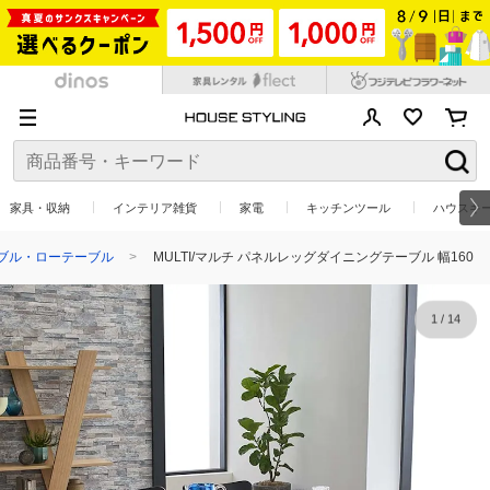
家具・収納
インテリア雑貨
家電
キッチンツール
ハウスキ
ブル・ローテーブル
MULTI/マルチ パネルレッグダイニングテーブル 幅160
1
/
14