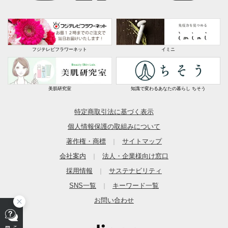
フジテレビフラワーネット
イミニ
美肌研究室
知識で変わるあなたの暮らし ちそう
特定商取引法に基づく表示
個人情報保護の取組みについて
著作権・商標
サイトマップ
｜
会社案内
法人・企業様向け窓口
｜
採用情報
サステナビリティ
｜
SNS一覧
キーワード一覧
｜
お問い合わせ