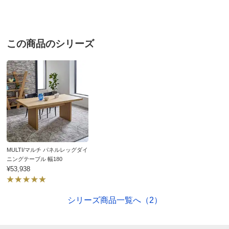
■素材：（ア）ウォルナット（イ）オーク天然木化粧合板
（ラッカー塗装）
■ポルトガル製
この商品のシリーズ
ディノスのサイズ（家具）
MULTI/マルチ パネルレッグダイ
ニングテーブル 幅180
¥53,938
シリーズ商品一覧へ（2）