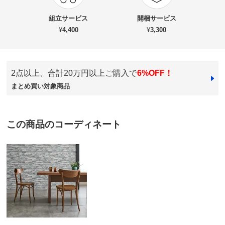
商品名・特徴
MULTI/マルチ パネルレッグダイニングテーブル 幅160
組立サービス
開梱サービス
¥
4,400
¥
3,300
価格
¥47,940
税込 ¥43,582 税抜
2点以上、合計20万円以上ご購入で
6%OFF！
送料・送料種
基本配送料：¥
9,000
まとめ買い対象商品
別
※商品1個につき、上記配送料金となります。
※北海道・九州・沖縄は地域配送料がかかります。
組み立て
組立て時間の目安：
大人2人で40分以内
この商品のコーディネート
※組み立て途中や一度組み立てした商品の返品はご遠慮
いただいております。
※家具レンタル「flect」をご利用の場合、返却は中途解
約として承ります。
詳しくはこちら
お支払い方法
送料について
有料組み立てサービスの説明
■色：（ア）ウォルナット （イ）オーク（ナチュラル）
■サイズ：幅160奥行90高さ72cm、テーブル下高さ67cm、
脚部内寸幅99cm