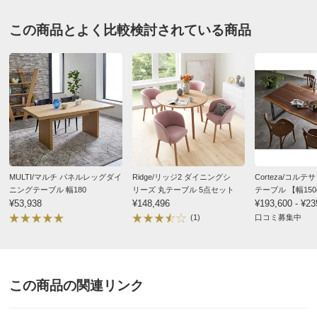
この商品とよく比較検討されている商品
MULTI/マルチ パネルレッグダイ
Ridge/リッジ2 ダイニングシ
Corteza/コルテ
ニングテーブル 幅180
リーズ 丸テーブル 5点セット
テーブル 【幅150c
¥53,938
¥148,496
幅180cm/幅200c
¥193,600 - ¥23
(1)
口コミ募集中
この商品の関連リンク