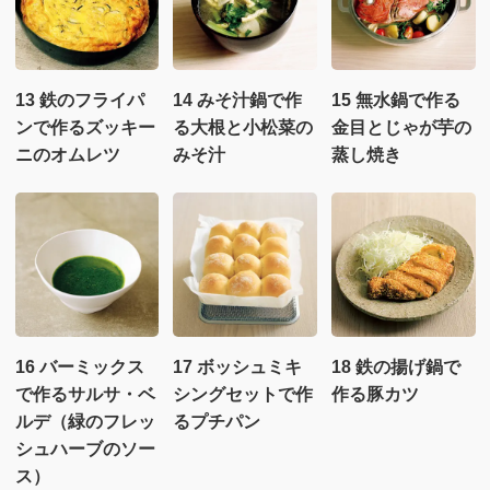
13 鉄のフライパ
14 みそ汁鍋で作
15 無水鍋で作る
ンで作るズッキー
る大根と小松菜の
金目とじゃが芋の
ニのオムレツ
みそ汁
蒸し焼き
16 バーミックス
17 ボッシュミキ
18 鉄の揚げ鍋で
で作るサルサ・ベ
シングセットで作
作る豚カツ
ルデ（緑のフレッ
るプチパン
シュハーブのソー
ス）