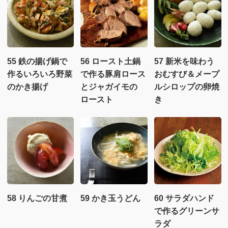
55 鉄の揚げ鍋で
56 ロースト土鍋
57 新米を味わう
作るいろいろ野菜
で作る豚肩ロース
おむすび＆メープ
のかき揚げ
とジャガイモの
ルシロップの卵焼
ロースト
き
58 りんごの甘煮
59 かき玉うどん
60 サラダハンド
で作るグリーンサ
ラダ