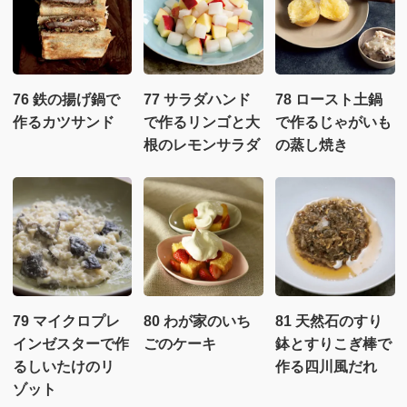
76 鉄の揚げ鍋で
77 サラダハンド
78 ロースト土鍋
作るカツサンド
で作るリンゴと大
で作るじゃがいも
根のレモンサラダ
の蒸し焼き
79 マイクロプレ
80 わが家のいち
81 天然石のすり
インゼスターで作
ごのケーキ
鉢とすりこぎ棒で
るしいたけのリ
作る四川風だれ
ゾット