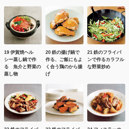
19 伊賀焼ヘル
20 鉄の揚げ鍋で
21 鉄のフライパ
シー蒸し鍋で作
作る、ご飯にもよ
ンで作るカラフル
る 魚介と野菜の
く合う鶏のから揚
な野菜炒め
蒸し物
げ