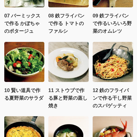
07 バーミックス
08 鉄フライパン
09 鉄フライパン
で作る かぼちゃ
で作る トマトの
で作るいろいろ野
のポタージュ
ファルシ
菜のオムレツ
10 賢い道具で作
11 ストウブで作
12 鉄のフライパ
る夏野菜のサラダ
る豚と野菜の蒸し
ンで作る干し野菜
焼き
のスパゲッティ