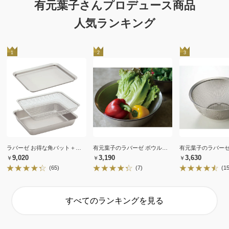
有元葉子さんプロデュース商品
人気ランキング
1
2
3
ラバーゼ お得な角バット＋角ザル＋角プレートセット
有元葉子のラバーゼ ボウル中 単品
￥9,020
￥3,190
￥3,630
(65)
(7)
(1
すべてのランキングを見る