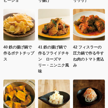
ヒージョ
リ揚げ
リッサ）
40 鉄の揚げ鍋で
41 鉄の揚げ鍋で
42 フィスラーの
作るポテトチップ
作るフライドチキ
圧力鍋で作る牛す
ス
ン ローズマ
ね肉のトマト煮込
リー・ニンニク風
み
味