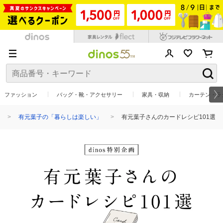
ファッション
バッグ・靴・アクセサリー
家具・収納
カーテン・ラ
有元葉子の「暮らしは楽しい」
有元葉子さんのカードレシピ101選