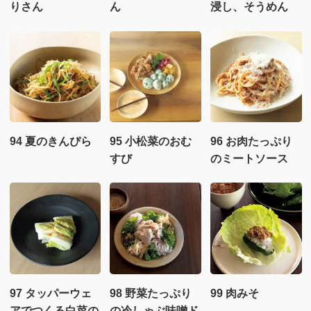
りさん
ん
浸し、そうめん
94 夏のきんぴら
95 小松菜のおむ
96 お肉たっぷり
すび
のミートソース
97 タッパーウェ
98 野菜たっぷり
99 肉みそ
アでつくる白菜の
の冷しゃぶ味噌ド