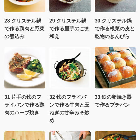
28 クリステル鍋
29 クリステル鍋
30 クリステル鍋
で作る鶏肉と野菜
で作る里芋のごま
で作る根菜の皮と
の煮込み
和え
乾物のきんぴら
31 片手の鉄のフ
32 鉄のフライパ
33 鉄の卵焼き器
ライパンで作る鶏
ンで作る牛肉と玉
で作るプチパン
肉のハーブ焼き
ねぎの甘辛みそ炒
め