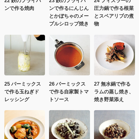
22 鉄のフライパ
23 鉄のフライパ
24 フィスラーの
ンで作る焼肉
ンで作るにんじん
圧力鍋で作る根菜
とかぼちゃのメー
とスペアリブの煮
プルシロップ焼き
物
25 バーミックス
26 バーミックス
27 無水鍋で作る
で作る玉ねぎド
で作る自家製トマ
ラムの蒸し焼き、
レッシング
トソース
焼き野菜添え