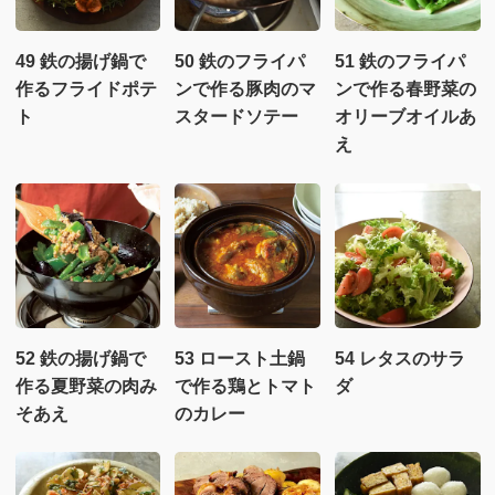
49 鉄の揚げ鍋で
50 鉄のフライパ
51 鉄のフライパ
作るフライドポテ
ンで作る豚肉のマ
ンで作る春野菜の
ト
スタードソテー
オリーブオイルあ
え
52 鉄の揚げ鍋で
53 ロースト土鍋
54 レタスのサラ
作る夏野菜の肉み
で作る鶏とトマト
ダ
そあえ
のカレー