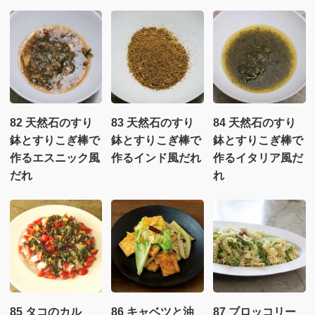
82 天然石のすり
83 天然石のすり
84 天然石のすり
鉢とすりこぎ棒で
鉢とすりこぎ棒で
鉢とすりこぎ棒で
作るエスニック風
作るインド風だれ
作るイタリア風だ
だれ
れ
85 タコのカル
86 キャベツと油
87 ブロッコリー