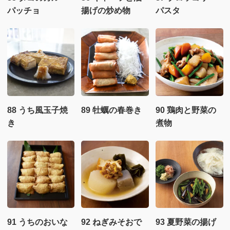
パッチョ
揚げの炒め物
パスタ
88 うち風玉子焼
89 牡蠣の春巻き
90 鶏肉と野菜の
き
煮物
91 うちのおいな
92 ねぎみそおで
93 夏野菜の揚げ