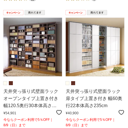
天井突っ張り式壁面ラック
天井突っ張り式壁面ラック
オープンタイプ上置き付き
扉タイプ上置き付き 幅60奥
幅120.5奥行30本体高さ
行22本体高さ235cm
235cm
¥54,901
¥40,900
今ならクーポン利用で5％OFF｜
今ならクーポン利用で5％OFF｜
8/9（日）まで
8/9（日）まで