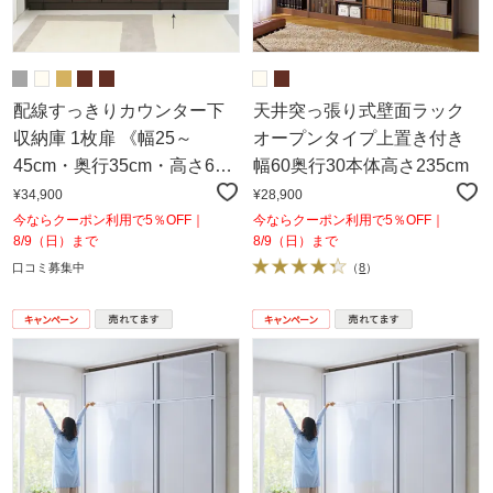
配線すっきりカウンター下
天井突っ張り式壁面ラック
収納庫 1枚扉 《幅25～
オープンタイプ上置き付き
45cm・奥行35cm・高さ60
幅60奥行30本体高さ235cm
～103cm／幅・高さ1cm単位
¥34,900
¥28,900
オーダー》
今ならクーポン利用で5％OFF｜
今ならクーポン利用で5％OFF｜
8/9（日）まで
8/9（日）まで
口コミ募集中
（
8
）