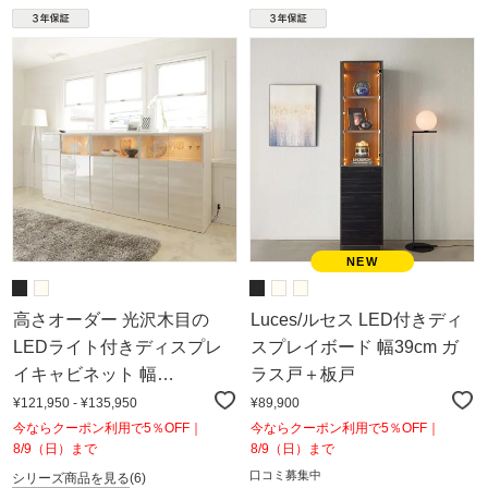
高さオーダー 光沢木目の
Luces/ルセス LED付きディ
LEDライト付きディスプレ
スプレイボード 幅39cm ガ
イキャビネット 幅
ラス戸＋板戸
120.5cm・奥行40cm・高さ
¥121,950 - ¥135,950
¥89,900
91cm～110cm
今ならクーポン利用で5％OFF｜
今ならクーポン利用で5％OFF｜
8/9（日）まで
8/9（日）まで
口コミ募集中
シリーズ商品を見る
(6)