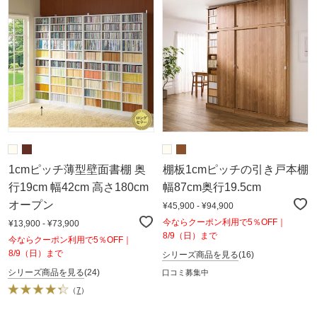
1cmピッチ薄型壁面書棚 奥
棚板1cmピッチの引き戸本棚
行19cm 幅42cm 高さ180cm
幅87cm奥行19.5cm
オープン
¥45,900 - ¥94,900
今ならクーポン利用で5％OFF｜
¥13,900 - ¥73,900
8/9（日）まで
今ならクーポン利用で5％OFF｜
8/9（日）まで
シリーズ商品を見る
(16)
シリーズ商品を見る
(24)
口コミ募集中
（
7
）