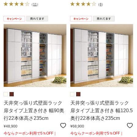
（
11
）
（
8
）
天井突っ張り式壁面ラック
天井突っ張り式壁面ラック
扉タイプ上置き付き 幅90奥
扉タイプ上置き付き 幅120.5
行22本体高さ235cm
奥行22本体高さ235cm
¥48,900
¥68,900
今ならクーポン利用で5％OFF｜
今ならクーポン利用で5％OFF｜