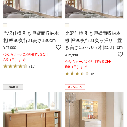
光沢仕様 引き戸壁面収納本
光沢仕様 引き戸壁面収納本
棚 幅90奥行21高さ180cm
棚 幅90奥行21突っ張り上置
き高さ55～70（本体52）cm
¥27,990
今ならクーポン利用で5％OFF｜
¥15,990
8/9（日）まで
今ならクーポン利用で5％OFF｜
（
11
）
8/9（日）まで
（
5
）