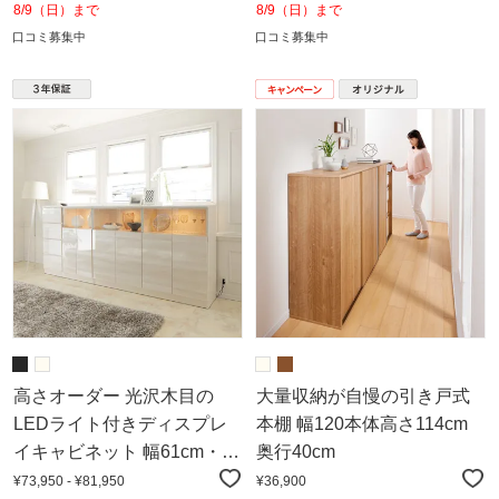
8/9（日）まで
8/9（日）まで
口コミ募集中
口コミ募集中
高さオーダー 光沢木目の
大量収納が自慢の引き戸式
LEDライト付きディスプレ
本棚 幅120本体高さ114cm
イキャビネット 幅61cm・奥
奥行40cm
行40cm・高さ91cm～110cm
¥73,950 - ¥81,950
¥36,900