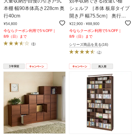
大量収納が自慢の引き戸式
効率収納できる段違い棚
本棚 幅90本体高さ228cm 奥
シェルフ ［本体 板扉タイプ
行40cm
開き戸 幅75.5cm］ 奥行
32.5cm 高さ180cm
¥54,800
¥22,900 - ¥88,900
今ならクーポン利用で5％OFF｜
今ならクーポン利用で5％OFF｜
8/9（日）まで
8/9（日）まで
（
8
）
シリーズ商品を見る
(16)
（
2
）