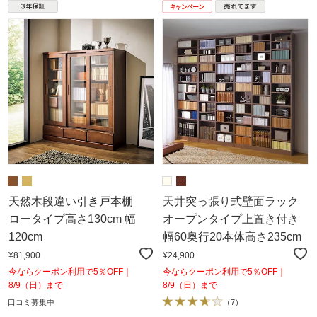
天然木段違い引き戸本棚
天井突っ張り式壁面ラック
ロータイプ高さ130cm 幅
オープンタイプ上置き付き
120cm
幅60奥行20本体高さ235cm
¥81,900
¥24,900
今ならクーポン利用で5％OFF｜
今ならクーポン利用で5％OFF｜
8/9（日）まで
8/9（日）まで
口コミ募集中
（
7
）