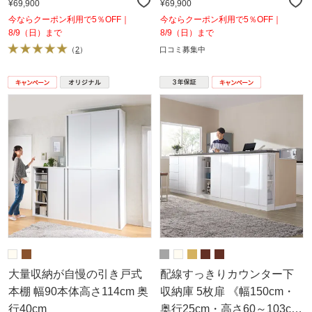
¥69,900
¥69,900
今ならクーポン利用で5％OFF｜
今ならクーポン利用で5％OFF｜
8/9（日）まで
8/9（日）まで
（
2
）
口コミ募集中
大量収納が自慢の引き戸式
配線すっきりカウンター下
本棚 幅90本体高さ114cm 奥
収納庫 5枚扉 《幅150cm・
行40cm
奥行25cm・高さ60～103cm