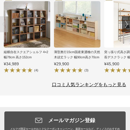
縦横自在スクエアシェルフ 4×2
薄型奥行15cm国産東濃檜の天然
突っ張り式高さ調
幅78cm 高さ152cm
木頑丈ラック 幅90cm高さ70cm
長デスクラック 幅1
¥34,989
¥29,900
¥45,900
(4)
(3)
口コミ人気ランキングをもっと見る
メールマガジン登録
メルマガ限定セールやおトクなクーポンキャンペーン、最新セールなど、ディノスのおすすめ