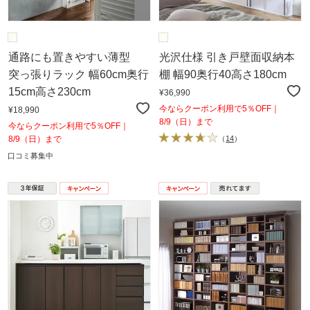
通路にも置きやすい薄型
光沢仕様 引き戸壁面収納本
突っ張りラック 幅60cm奥行
棚 幅90奥行40高さ180cm
15cm高さ230cm
¥36,990
今ならクーポン利用で5％OFF｜
¥18,990
8/9（日）まで
今ならクーポン利用で5％OFF｜
8/9（日）まで
（
14
）
口コミ募集中