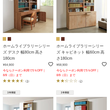
ホームライブラリーシリー
ホームライブラリーシリー
ズ デスク 幅80cm 高さ
ズ キャビネット 幅60cm 高
180cm
さ180cm
¥64,900
¥68,900
今ならクーポン利用で5％OFF｜
今ならクーポン利用で5％OFF｜
8/9（日）まで
8/9（日）まで
（
3
）
（
2
）