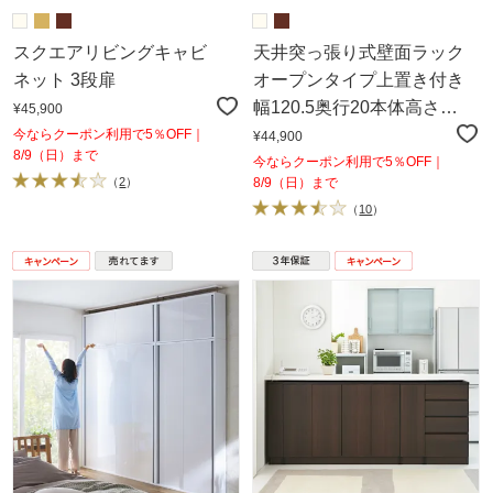
スクエアリビングキャビ
天井突っ張り式壁面ラック
ネット 3段扉
オープンタイプ上置き付き
幅120.5奥行20本体高さ
¥45,900
235cm
今ならクーポン利用で5％OFF｜
¥44,900
8/9（日）まで
今ならクーポン利用で5％OFF｜
（
2
）
8/9（日）まで
（
10
）