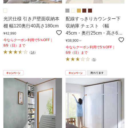
光沢仕様 引き戸壁面収納本
配線すっきりカウンター下
棚 幅120奥行40高さ180cm
収納庫 チェスト 《幅
45cm・奥行25cm・高さ60
¥42,990
～103cm／高さ1cm単位オー
今ならクーポン利用で5％OFF｜
¥38,900～
8/9（日）まで
ダー》
今ならクーポン利用で5％OFF｜
（
14
）
8/9（日）まで
（
5
）