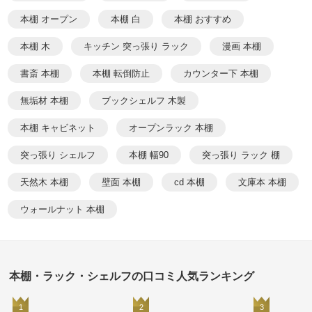
本棚 オープン
本棚 白
本棚 おすすめ
本棚 木
キッチン 突っ張り ラック
漫画 本棚
書斎 本棚
本棚 転倒防止
カウンター下 本棚
無垢材 本棚
ブックシェルフ 木製
本棚 キャビネット
オープンラック 本棚
突っ張り シェルフ
本棚 幅90
突っ張り ラック 棚
天然木 本棚
壁面 本棚
cd 本棚
文庫本 本棚
ウォールナット 本棚
本棚・ラック・シェルフの口コミ人気ランキング
1
2
3