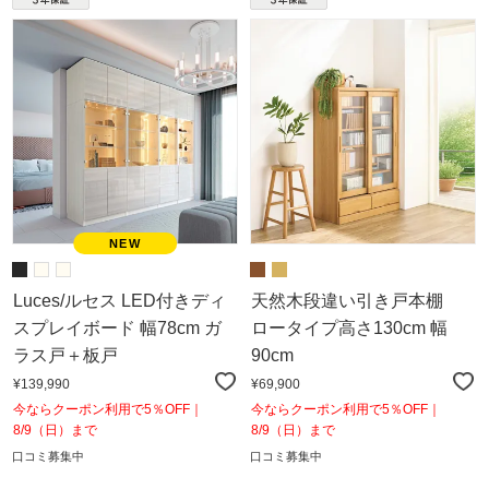
Luces/ルセス LED付きディ
天然木段違い引き戸本棚
スプレイボード 幅78cm ガ
ロータイプ高さ130cm 幅
ラス戸＋板戸
90cm
¥139,990
¥69,900
今ならクーポン利用で5％OFF｜
今ならクーポン利用で5％OFF｜
8/9（日）まで
8/9（日）まで
口コミ募集中
口コミ募集中