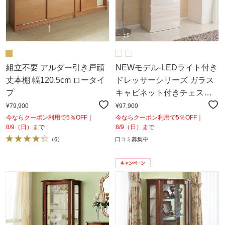
組立不要 アルダー引き戸頑
NEWモデル‐LEDライト付き
丈本棚 幅120.5cm ロータイ
ドレッサーシリーズ ガラス
プ
キャビネット付きチェスト
幅60cm
¥79,900
¥97,900
今ならクーポン利用で5％OFF｜
今ならクーポン利用で5％OFF｜
8/9（日）まで
8/9（日）まで
（
6
）
口コミ募集中