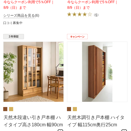
今ならクーポン利用で5％OFF｜
今ならクーポン利用で5％OFF｜
8/9（日）まで
8/9（日）まで
（
6
）
シリーズ商品を見る
(6)
口コミ募集中
天然木段違い引き戸本棚 ハ
天然木調引き戸本棚 ハイタ
イタイプ高さ180cm 幅90cm
イプ 幅115cm奥行25cm