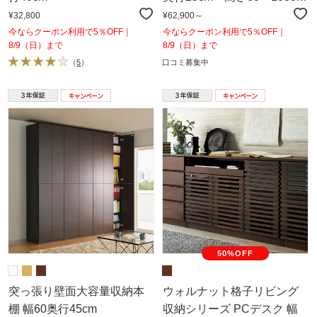
／高さ1cm単位オーダー》
¥32,800
¥62,900～
今ならクーポン利用で5％OFF｜
今ならクーポン利用で5％OFF｜
8/9（日）まで
8/9（日）まで
（
5
）
口コミ募集中
50%OFF
突っ張り壁面大容量収納本
ウォルナット格子リビング
棚 幅60奥行45cm
収納シリーズ PCデスク 幅