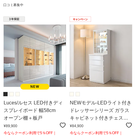
口コミ募集中
Luces/ルセス LED付きディ
NEWモデル‐LEDライト付き
スプレイボード 幅58cm
ドレッサーシリーズ ガラス
オープン棚＋板戸
キャビネット付きチェスト
幅45cm
¥89,900
¥84,900
今ならクーポン利用で5％OFF｜
今ならクーポン利用で5％OFF｜