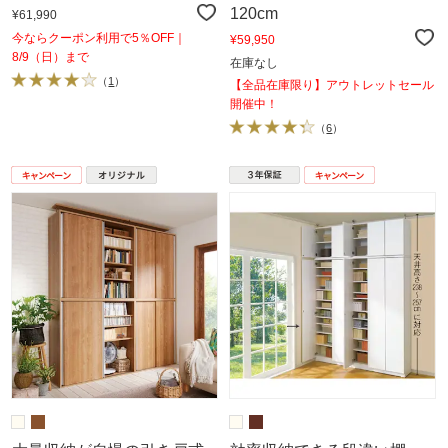
120cm
¥61,990
今ならクーポン利用で5％OFF｜
¥59,950
8/9（日）まで
在庫なし
（
1
）
【全品在庫限り】アウトレットセール
開催中！
（
6
）