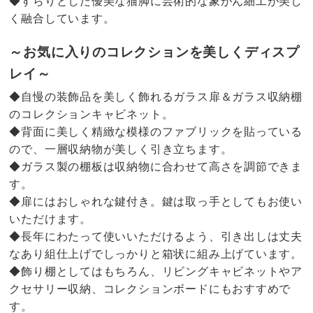
◆すらりとした優美な猫脚に芸術的な象がん細工が美し
く融合しています。
～お気に入りのコレクションを美しくディスプ
レイ～
◆自慢の装飾品を美しく飾れるガラス扉＆ガラス収納棚
のコレクションキャビネット。
◆背面に美しく精緻な模様のファブリックを貼っている
ので、一層収納物が美しく引き立ちます。
◆ガラス製の棚板は収納物に合わせて高さを調節できま
す。
◆扉にはおしゃれな鍵付き。鍵は取っ手としてもお使い
いただけます。
◆長年にわたって使いいただけるよう、引き出しは丈夫
なあり組仕上げでしっかりと箱状に組み上げています。
◆飾り棚としてはもちろん、リビングキャビネットやア
クセサリー収納、コレクションボードにもおすすめで
す。