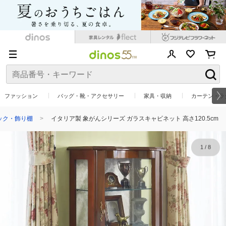
ファッション
バッグ・靴・アクセサリー
家具・収納
カーテン・ラ
ック・飾り棚
イタリア製 象がんシリーズ ガラスキャビネット 高さ120.5cm
1
/
8