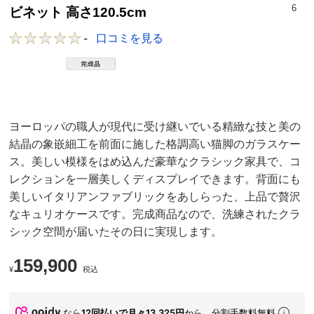
6
ビネット 高さ120.5cm
-
口コミを見る
ヨーロッパの職人が現代に受け継いでいる精緻な技と美の
結晶の象嵌細工を前面に施した格調高い猫脚のガラスケー
ス。美しい模様をはめ込んだ豪華なクラシック家具で、コ
レクションを一層美しくディスプレイできます。背面にも
美しいイタリアンファブリックをあしらった、上品で贅沢
なキュリオケースです。完成商品なので、洗練されたクラ
シック空間が届いたその日に実現します。
159,900
¥
税込
なら
12回払いで月々13,325円
から。分割手数料無料