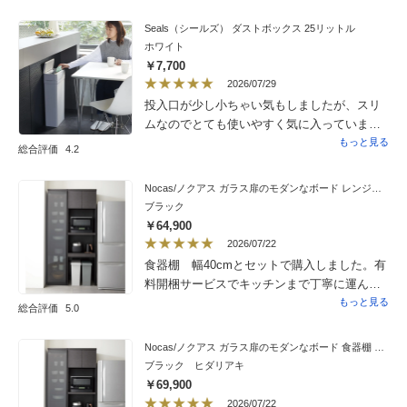
Seals（シールズ） ダストボックス 25リットル
ホワイト
￥7,700
2026/07/29
投入口が少し小ちゃい気もしましたが、スリ
ムなのでとても使いやすく気に入っていま
す。。購入する前に値上がってしまったのが
もっと見る
総合評価
4.2
少し残念でした。
Nocas/ノクアス ガラス扉のモダンなボード レンジボード 幅60cm
ブラック
￥64,900
2026/07/22
食器棚 幅40cmとセットで購入しました。有
料開梱サービスでキッチンまで丁寧に運んで
設置していただいて、とても助かりました。
もっと見る
総合評価
5.0
実際に使ってみると使いやすく、購入して本
当に良かったと思っています。
Nocas/ノクアス ガラス扉のモダンなボード 食器棚 幅40cm
ブラック ヒダリアキ
￥69,900
2026/07/22