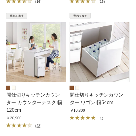
（
16
）
（
15
）
間仕切りキッチンカウン
間仕切りキッチンカウン
ター カウンターデスク 幅
ター ワゴン 幅54cm
120cm
￥10,800
￥20,900
（
1
）
（
22
）