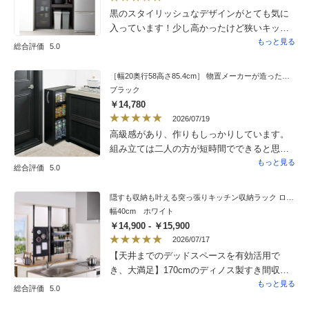
黒のスタイリッシュなデザインがとても気に
入っています！少し高かったけど狭いキッチ
ンにもぴったり入ってくれたし、使いやすく
もっと見る
総合評価
5.0
て満足しています。有料開梱サービス配送を
頼んでいましたが、キッチンの設置場所まで
［幅20奥行58高さ85.4cm］ 物置メーカーが造った頑丈隙間ワゴン ロータイプ
丁寧に運んでいただき、とても助かりまし
ブラック
た。
￥14,780
2026/07/19
高級感があり、作りもしっかりしています。
組み立ては二人の方が短時間でできると思い
ますが、女性一人でもスムーズにできまし
もっと見る
総合評価
5.0
た。重い食料品を入れても、キャスターがス
ムーズに動き、ぐらつきもないので、大満足
隠すも収納も叶える突っ張りキッチン収納ラック ロータイプ 高さ82cm〜112cm【幅40cm/幅55cm】
です。
幅40cm ホワイト
￥14,900 - ￥15,900
2026/07/17
【天井までのデッドスペースを有効活用で
き、大満足】170cmのディノス製すき間収納
の上部スペースを活用したく購入。本来キッ
もっと見る
総合評価
5.0
チン収納用ですが、私は書斎で使用。天井ま