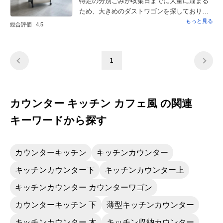
特定の分別ごみが収集日までに大量に溜まる
けると初心者には親切と思います。・L字金具
ため、大きめのダストワゴンを探しておりま
の説明欄、六角ナットと袋ナットの使い分け
した。サイズがぴったりで購入しましたが、
もっと見る
総合評価
4.5
が少し分かりにくく感じました。・天井への
出来上がりが素敵で満足しています。ステン
突っ張り作業は高所作業要注意です。バネや
レスの鏡面仕上げにインテリアが映り込み、
ネジを落とすと探すのが大変です。・下側の
意外としっくりきます。上面が常に開いてい
1
突っ張りパイプを落下防止のためテープで仮
るのでごみ棄てがストレスなく快適です。し
止めしておくと作業しやすく、安全性も向上
かし、他のかたも書かれているように組み立
すると思います。総合的には、収納力・品質
てが難義でした。ひとりではやりにく過ぎて2
とも非常に満足、天井までのスペースを有効
人掛かりで取り組みました。それさえなけれ
カウンター キッチン カフェ風 の関連
活用したい方には、自信を持っておすすめで
ば。。。個人的には自分の故郷の製造会社さ
きる商品です。
んなので、応援したいです。
キーワードから探す
カウンターキッチン
キッチンカウンター
キッチンカウンター下
キッチンカウンター上
キッチンカウンター カウンターワゴン
カウンターキッチン 下
薄型キッチンカウンター
キッチンカウンター 木
キッチン収納カウンター