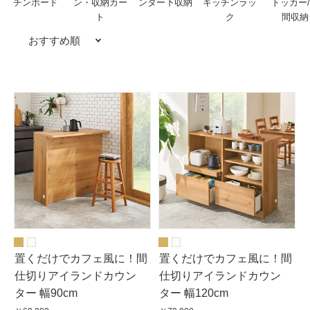
チンボード
ン・収納カー
ンター下収納
キッチンラッ
トッカー
ト
ク
間収納
おすすめ順
置くだけでカフェ風に！間
置くだけでカフェ風に！間
仕切りアイランドカウン
仕切りアイランドカウン
ター 幅90cm
ター 幅120cm