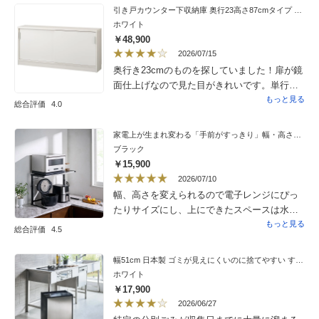
での空間を無駄なく使えるようになり、収納
引き戸カウンター下収納庫 奥行23高さ87cmタイプ 収納庫・幅150cm
力は大幅にアップしました。書斎にもよく馴
ホワイト
染みます。完成品ではなく組立式ですが、そ
￥48,900
の分価格も抑えられており、組み立てる楽し
2026/07/15
さもあり達成感がありました。一方で「大人2
奥行き23cmのものを探していました！扉が鏡
人で約20分」という表示は慣れた方の場合だ
面仕上げなので見た目がきれいです。単行本
と思います。前回のすきま収納組立同様に説
も収納が出来て良いです。中板がもう少し
もっと見る
総合評価
4.0
明書内容を考えて理解しながらの慎重作業な
しっかりとしていたら良いのになと思います
ので、もっと時間がかかりました。2回目なら
が…収納がしっかり出来て満足です。
家電上が生まれ変わる「手前がすっきり」幅・高さ伸縮ラック 幅50.5cm〜80cm奥行39.5cm高さ40.5cm〜60cm
要領わかるので早くできると思います。子ど
ブラック
もの頃に説明書を見ながらプラモデルを組み
￥15,900
立てていた頃を思い出し、苦労しながらも楽
2026/07/10
しめました。DIYに慣れた方なら、もっとス
幅、高さを変えられるので電子レンジにぴっ
ムーズに組み立てられると思います。【改善
たりサイズにし、上にできたスペースは水筒
していただけると嬉しい点】・説明書の文字
と大型ラップ（●ストコ）が置けるようになり
もっと見る
を大きく、黒字にしていただけると読みやす
総合評価
4.5
ました。 組み立ては女性一人で１０分程度
くなります。・説明書不記載ですが必要工具
でした。
はペンチ必須では？20か所以上のナット締め
幅51cm 日本製 ゴミが見えにくいのに捨てやすい すっきり収まるステンレスダストワゴン
では、指だけでナットを押さえるのはかなり
ホワイト
難しいと感じます・タッピングビスは最初の
￥17,900
締め込みにかなり力が必要です。組み立て後
2026/06/27
半で必須な理由を説明書に一言書いていただ