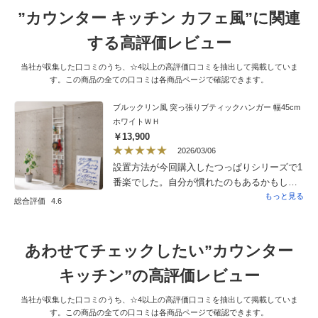
”カウンター キッチン カフェ風”に関連
する高評価レビュー
当社が収集した口コミのうち、☆4以上の高評価口コミを抽出して掲載していま
す。この商品の全ての口コミは各商品ページで確認できます。
ブルックリン風 突っ張りブティックハンガー 幅45cm
ホワイトＷＨ
￥13,900
2026/03/06
設置方法が今回購入したつっぱりシリーズで1
番楽でした。自分が慣れたのもあるかもしれ
ませんが…。他社さんと悩んで、こちらの方
もっと見る
総合評価
4.6
が高かったのですが、高いなりに見えるので
こちらにしてよかったと思いました。キッチ
ンのカウンター横にエコバッグなどを吊り下
あわせてチェックしたい”カウンター
げています。
キッチン”の高評価レビュー
当社が収集した口コミのうち、☆4以上の高評価口コミを抽出して掲載していま
す。この商品の全ての口コミは各商品ページで確認できます。