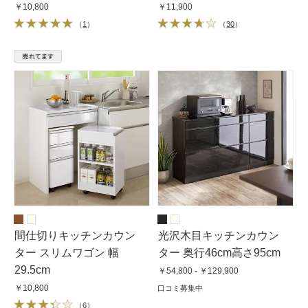
￥10,800
￥11,900
（
1
）
（
30
）
間仕切りキッチンカウン
光沢木目キッチンカウン
ター スリムワゴン 幅
ター 奥行46cm高さ95cm
29.5cm
￥54,800 - ￥129,900
￥10,800
口コミ募集中
（
6
）