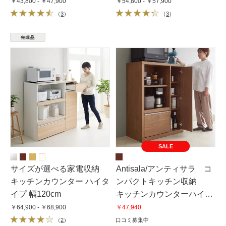
￥43,800 - ￥47,900
￥54,800 - ￥57,900
（
3
）
（
3
）
SALE
サイズが選べる家電収納
Antisala/アンティサラ コ
キッチンカウンター ハイタ
ンパクトキッチン収納
イプ 幅120cm
キッチンカウンターハイタ
イプ 幅90.5cm高さ120cm
￥64,900 - ￥68,900
￥47,940
（
2
）
口コミ募集中