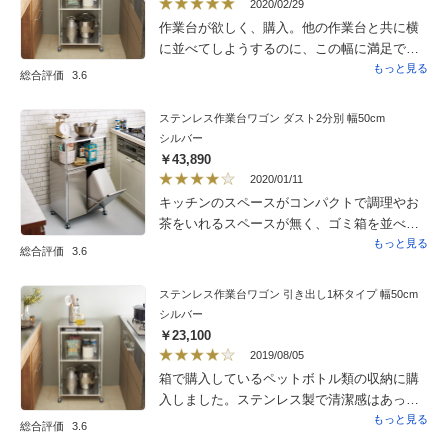
2020/02/29
作業台が欲しく、購入。他の作業台と共に横
に並べてしようするのに、この幅に満足で
す。作りもしっかりしてるし、上部の引き出
もっと見る
総合評価
3.6
しが絶妙に使い勝手がいいです。
ステンレス作業台ワゴン ダスト2分別 幅50cm
シルバー
￥43,890
2020/01/11
キッチンのスペースがコンパクトで調理やお
茶をいれるスペースが無く、ゴミ箱を並べる
のも困っていた中見つけました。お値段もそ
もっと見る
総合評価
3.6
れなりにするので、サイドにタオルやフック
をかけるバーをつけたり、他のシリーズにあ
ステンレス作業台ワゴン 引き出し1杯タイプ 幅50cm
るようなカトラリーをいれる薄い引き出しな
シルバー
ど、もうひとプラス活用方法があるといいな
￥23,100
と思います。
2019/08/05
箱で購入しているペットボトル類の収納に購
入しました。ステンレス製で清潔感はあって
気に入っていますが、もう少し頑丈だったら
もっと見る
総合評価
3.6
もっと良かったと思います。