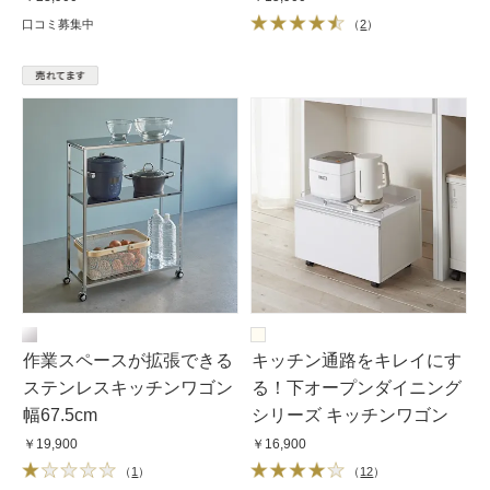
口コミ募集中
（
2
）
作業スペースが拡張できる
キッチン通路をキレイにす
ステンレスキッチンワゴン
る！下オープンダイニング
幅67.5cm
シリーズ キッチンワゴン
￥19,900
￥16,900
（
1
）
（
12
）