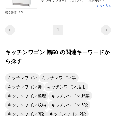
チンカウンターにしました。1.収納がたっぷ
りできていいです。3段の引き出しのように見
もっと見る
えますが、2段目には中にもう一つ引き出し
総合評価
4.5
が。3段目はスライド式の棚があって、細々と
したものを分けて収納できる。2.デザインが
Good。スタジオタイプのワンルームにもうま
1
く溶け込んでいる。3.電源の差し込み口があ
るので、裏に回らなくていい。買ってよかっ
たです。
キッチンワゴン 幅50 の関連キーワードか
ら探す
キッチンワゴン
キッチンワゴン 黒
キッチンワゴン 赤
キッチンワゴン 活用
キッチンワゴン 整理
キッチンワゴン 野菜
キッチンワゴン 収納
キッチンワゴン 5段
キッチンワゴン 3段
キッチンワゴン 2段