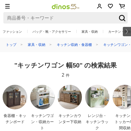
ファッション
バッグ・靴・アクセサリー
家具・収納
カーテン・敷物
トップ
家具・収納
キッチン収納・食器棚
キッチンワゴン・
"キッチンワゴン 幅50" の検索結果
2
件
食器棚・キッ
キッチンワゴ
キッチンカウ
レンジ台・
キッチン
チンボード
ン・収納カー
ンター下収納
キッチンラッ
トッカー
ト
ク
間収納