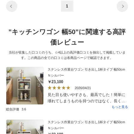
1
”キッチンワゴン 幅50”に関連する高評
価レビュー
当社が収集した口コミのうち、☆4以上の高評価口コミを抽出して掲載していま
す。この商品の全ての口コミは各商品ページで確認できます。
ステンレス作業台ワゴン 引き出し1杯タイプ 幅50cm
Ｎシルバー
￥23,100
2026/04/21
見た目も使いやすさも、最高でした！簡単に
壊れてしまうものを持つのではなく、長く大
事に使える、そして使いやすいワゴンに出会
もっと見る
総合評価
3.6
いたい人におすすめです！発送が早かったこ
とも本当によかったです。ありがとうござい
ステンレス作業台ワゴン 引き出し1杯タイプ 幅50cm
ました。
Ｎシルバー