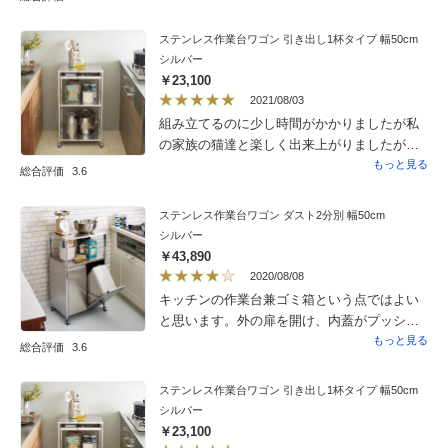
箱の蓋は、におい漏れ防止にはあった方が良
いですが、毎回開けるのは少し面倒なので、
ステンレス作業台ワゴン 引き出し1杯タイプ 幅50cm
星4つにしました。でもずいぶん悩んで、色々
シルバー
なゴミ箱を検討したので、満足してます。
￥23,100
2021/08/03
組み立てるのに少し時間がかかりましたが私
の家族の猫達と楽しく出来上がりましたが調
理台にして使いたかったのですが、猫のお気
もっと見る
総合評価
3.6
に入りの場所になっています。ローラ?が付い
ているので移動が簡単なのでよかったです。
ステンレス作業台ワゴン ダスト2分別 幅50cm
ありがとう。
シルバー
￥43,890
2020/08/08
キッチンの作業台兼ゴミ箱という点ではよい
と思います。外の扉を開け、内蓋がプッシュ
で中にゴミをいれられたら、いい層便利。い
もっと見る
総合評価
3.6
ちいち内蓋を外すのは手間。がいかんはすっ
きりしてよい。
ステンレス作業台ワゴン 引き出し1杯タイプ 幅50cm
シルバー
￥23,100