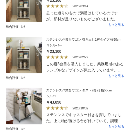
￥23,100
2026/03/14
思った通りのもので満足はしているのです
が、部材が足りないものがございました。
コーナー保護キャップが向かって右奥が1個足
もっと見る
総合評価
3.6
りないです。尚、ビス・六角ナット・ワッ
シャーの予備が１か所あるようですが、それ
ステンレス作業台ワゴン 引き出し1杯タイプ 幅50cm
ぞれ足りません。コールセンターにご連絡し
Ｎシルバー
ましたが繋がらないので、ここに書かせて頂
￥23,100
きました。本体の交換は必要はないので、不
2026/02/27
足部品を希望します。今も同じシリーズで検
この度3台目を購入しました。業務用感のある
討中の物がありまして、ご返答下さいませ。
シンプルなデザインが気に入っています。品
質も価格以上な印象です。程よいサイズ感
もっと見る
総合評価
3.6
で、大きなスペースを占拠することなく、動
線を確保できるように「二つは並べて、もう
ステンレス作業台ワゴン ダスト2分別 幅50cm
一つは離して」のように自在に置けるので重
シルバー
宝しています。
￥43,890
2023/10/02
ステンレスでキャスター付きを探していまし
た。上に物が置ける台が付いていて、調理中
のお皿置きなどにも使え便利です。中のゴミ
もっと見る
総合評価
3.6