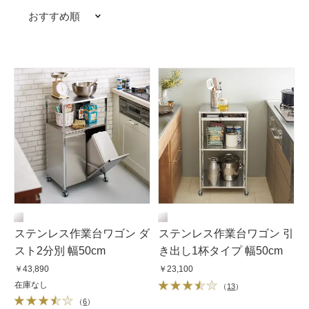
おすすめ順
ステンレス作業台ワゴン ダ
ステンレス作業台ワゴン 引
スト2分別 幅50cm
き出し1杯タイプ 幅50cm
￥43,890
￥23,100
在庫なし
（
13
）
（
6
）