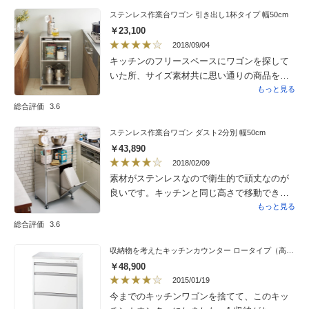
ステンレス作業台ワゴン 引き出し1杯タイプ 幅50cm
￥23,100
2018/09/04
キッチンのフリースペースにワゴンを探して
いた所、サイズ素材共に思い通りの商品を見
つけられて、満足しています。組み立ても簡
もっと見る
単で、ステンレス素材で傷が付きやすいの
総合評価
3.6
で、棚部分にクリアーシートを敷きました。
上部に引き出しがあり、ランチョンマットの
ステンレス作業台ワゴン ダスト2分別 幅50cm
収納に丁度良かったです。素材選びに迷いま
￥43,890
したが、シンプルなステンレスにして大正解
2018/02/09
でした。
素材がステンレスなので衛生的で頑丈なのが
良いです。キッチンと同じ高さで移動できる
ところも良いです。２段の棚に物が置けると
もっと見る
ころが購入した最大の理由で料理時の作業が
総合評価
3.6
とても楽になりました。ゴミ箱の蓋の開け閉
めは面倒なのではずして使っています。足踏
収納物を考えたキッチンカウンター ロータイプ（高さ85cm） 幅59.5cm
みで開閉できればもっと便利かと思います。
￥48,900
値段が高いのが欠点ですが思い切って買って
2015/01/19
良かったです。
今までのキッチンワゴンを捨てて、このキッ