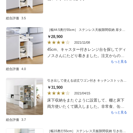
りませんでした。でも結局は満足していま
す。ありがとうございました。
総合評価
3.5
［幅44.5奥行55cm］ ステンレス天板隙間収納 扉タイプ 完成品 日本製
￥28,900
2021/11/08
45cm、キャスター付きレンジ台を探してディ
ノスさんにたどり着きました。注文からの到
着も早く品物もキレイです。丁度よく隙間に
もっと見る
収まりキャスター付きなので掃除も楽で助か
総合評価
4.0
ります。1つ不満でしたのは仕切り版が1枚な
事でした。2枚あれば更に使いでが良かったか
引き出して使える頑丈ワゴン付き キッチンストッカー 幅75cm
なと思います。通販で家具を買うのは不安で
￥31,900
したが大変満足しています。
2021/04/15
床下収納をまたぐように設置して、棚と床下
両方使いたくて購入しました。非常食、缶
詰、水や普段よく使う物のストックに大量に
もっと見る
入ってすっきり。ドアの角が引っかかって少
総合評価
3.7
し危ないのでカバーを付けようと思います。
大きいので組立してもらって２階のキッチン
［幅15奥行55cm］ ステンレス天板隙間収納 引き出しタイプ 完成品 日本製