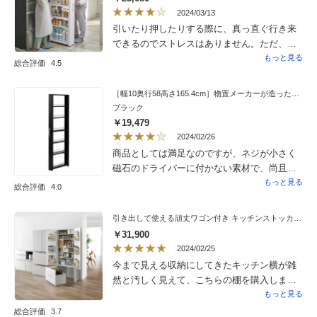
あるべきですよね。搬入後、無事、荷物も詰
2024/03/13
め込み、キッチンがスッキリしております。
引いたり押したりする際に、真っ直ぐ行き来
願わくば、もう少しサイズが大きく、選べた
できるのでストレスはありません。ただ、取
らありがたかったです。
説はもう少し詳しく書いてあると良かったと
もっと見る
総合評価
4.5
思います。
［幅10奥行58高さ165.4cm］物置メーカーが造った頑丈隙間ワゴン ハイタイプ
ブラック
￥19,479
2024/02/26
商品としては満足なのですが、ネジが小さく
磁石のドライバーに付かない素材で、尚且つ
50個もあり 組み立てに些かイライラしてし
もっと見る
総合評価
4.0
まいました。出来上がりは 狭い場所にピタ
リと納まり購入して良かったと思っていま
引き出して使える頑丈ワゴン付き キッチンストッカー 幅75cm
す。
￥31,900
2024/02/25
今まで見える収納にしてきたキッチン横が雑
然と汚しく見えて、こちらの棚を購入しまし
た。サイズも色々と選べ、ピッタリの大きさ
もっと見る
の棚を注文出来、大変満足しています。ホワ
総合評価
3.7