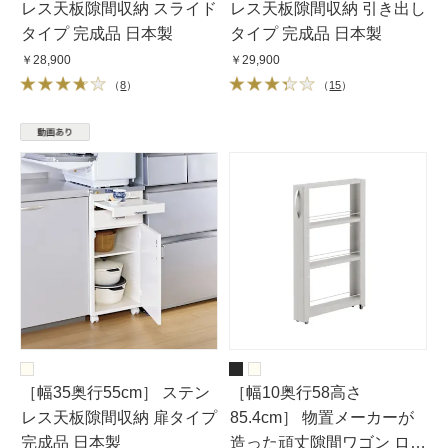
レス天板隙間収納 スライド
レス天板隙間収納 引き出し
タイプ 完成品 日本製
タイプ 完成品 日本製
￥28,900
￥29,900
（
8
）
（
15
）
［幅35奥行55cm］ ステン
［幅10奥行58高さ
レス天板隙間収納 扉タイプ
85.4cm］ 物置メーカーが
完成品 日本製
造った頑丈隙間ワゴン ロー