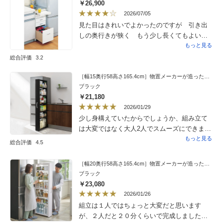
￥26,900
2026/07/05
見た目はきれいでよかったのですが 引き出
しの奥行きが狭く もう少し長くてもよいと
思いました。一番上の 置台をやめて 引き
もっと見る
だしが 5段あれば もっと収納力があり嬉し
総合評価
3.2
いと思いました。
［幅15奥行58高さ165.4cm］物置メーカーが造った頑丈隙間ワゴン ハイタイプ
ブラック
￥21,180
2026/01/29
少し身構えていたからでしょうか、組み立て
は大変ではなく大人2人でスムーズにできまし
た。口コミが少なく心配でしたが、商品にキ
もっと見る
総合評価
4.5
ズなどもなく黒のおしゃれな隙間収納です。1
点だけ、ねじに付けるカバーキャップがある
［幅20奥行58高さ165.4cm］物置メーカーが造った頑丈隙間ワゴン ハイタイプ
んですが、ちゃんとハマらないものや浮いて
ブラック
外れてしまうものがあります。うちの可愛い
￥23,080
わんこたちが誤飲しないか心配で付けません
2026/01/26
でした。それ以外は自分的に満足なので、結
組立は１人ではちょっと大変だと思います
果100点です。
が、２人だと２０分くらいで完成しました。