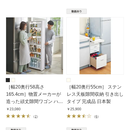
［幅20奥行58高さ
［幅20奥行55cm］ ステン
165.4cm］物置メーカーが
レス天板隙間収納 引き出し
造った頑丈隙間ワゴン ハイ
タイプ 完成品 日本製
タイプ
￥23,080
￥25,900
（
2
）
（
6
）