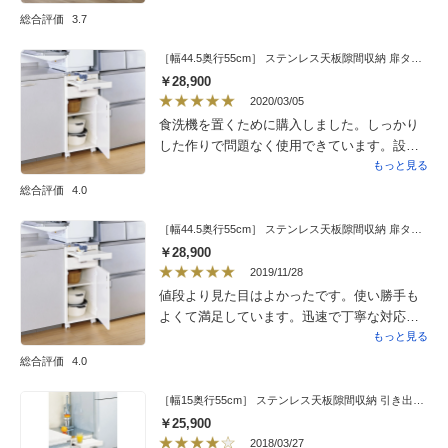
問題かもしれないが、少しずれて右側を後に
総合評価
3.7
閉めないと扉上部があたってしまう。扉の下
部にも留め具があってもいいと思う。下部分
［幅44.5奥行55cm］ ステンレス天板隙間収納 扉タイプ 完成品 日本製
が上部に比べて前に浮いている様な感じがす
￥28,900
る。
2020/03/05
食洗機を置くために購入しました。しっかり
した作りで問題なく使用できています。設置
やパーツの取り付けは女性二人で行いました
もっと見る
が、簡単にできました。ちょい置きできる引
総合評価
4.0
き出しがあって、食洗機から取り出したお皿
を一時置きすることもでき、とても便利で
［幅44.5奥行55cm］ ステンレス天板隙間収納 扉タイプ 完成品 日本製
す。下の収納部分の可動式の棚もいろいろな
￥28,900
パターンで設置できるので、かなり使いやす
2019/11/28
いです。梱包も丁寧でしたし、大変満足して
値段より見た目はよかったです。使い勝手も
います。
よくて満足しています。迅速で丁寧な対応で
した。
もっと見る
総合評価
4.0
［幅15奥行55cm］ ステンレス天板隙間収納 引き出しタイプ 完成品 日本製
￥25,900
2018/03/27