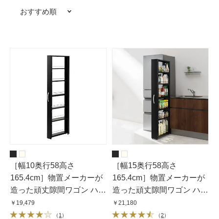
おすすめ順
［幅10奥行58高さ
［幅15奥行58高さ
165.4cm］物置メーカーが
165.4cm］物置メーカーが
造った頑丈隙間ワゴン ハイ
造った頑丈隙間ワゴン ハイ
タイプ
タイプ
￥19,479
￥21,180
（
1
）
（
2
）