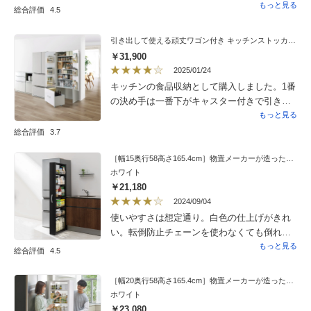
商品はしっかりしていて、重いものをのせて
もっと見る
総合評価
4.5
も安定感はあります。隙間収納に沢山の品物
が収納でき買って良かったです。
引き出して使える頑丈ワゴン付き キッチンストッカー 幅75cm
￥31,900
2025/01/24
キッチンの食品収納として購入しました。1番
の決め手は一番下がキャスター付きで引き出
せるところ。ペットボトルなどの重いものを
もっと見る
入れて引き出すことが可能なことに惹かれま
総合評価
3.7
した。搬入当日は男性3人がかりで組み立て、
2時間近くかかってたんじゃないかな。大変そ
［幅15奥行58高さ165.4cm］物置メーカーが造った頑丈隙間ワゴン ハイタイプ
ホワイト
うでした。1箇所、シール跡みたいなベタベタ
￥21,180
汚れがあり、それが扉の表部分の一番目立つ
2024/09/04
ところだったので、「交換しますか？」と聞
使いやすさは想定通り。白色の仕上げがきれ
かれましたが、改めて日にち設定するのも面
い。転倒防止チェーンを使わなくても倒れる
倒だしめちゃくちゃ悩みましたがそのまま続
心配は無さそう。
もっと見る
行していただくことに。搬入の方が消しゴム
総合評価
4.5
などで落としてくださいましたが、検品の意
味ないよねって仰っていました。確かに、内
［幅20奥行58高さ165.4cm］物置メーカーが造った頑丈隙間ワゴン ハイタイプ
側なら仕方ないところもありますが、一番目
ホワイト
立つ場所は検品時、最も気をつけるところで
￥23,080