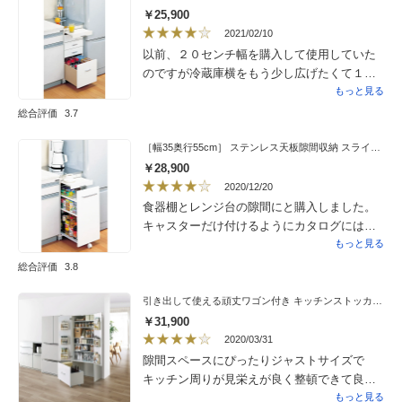
に設置していただきました、ありがとうござ
￥25,900
いました。
2021/02/10
以前、２０センチ幅を購入して使用していた
のですが冷蔵庫横をもう少し広げたくて１５
センチ幅を購入しました。引き出しに収納で
もっと見る
きる大きさが限られていますがコンセントも
総合評価
3.7
付いていて重宝しています。以前のものは、
ベッド枕元の窓したで活躍してます。
［幅35奥行55cm］ ステンレス天板隙間収納 スライドタイプ 完成品 日本製
￥28,900
2020/12/20
食器棚とレンジ台の隙間にと購入しました。
キャスターだけ付けるようにカタログには書
いてありましたが、実際は取っ手なども付け
もっと見る
る必要があります。キャスターの付け方は説
総合評価
3.8
明書がありましたが、取っ手に付いては説明
がなく、しばらく「この部品は一体何？」と
引き出して使える頑丈ワゴン付き キッチンストッカー 幅75cm
迷ってしまいました。使い勝手は良さそう
￥31,900
で、台所がすっきりしました。
2020/03/31
隙間スペースにぴったりジャストサイズで
キッチン周りが見栄えが良く整頓できて良
かった。前扉の建て付け悪い。組み立て方の
もっと見る