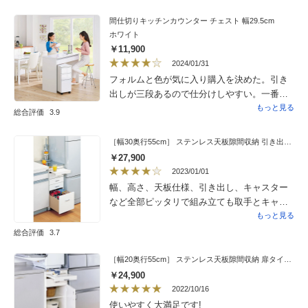
イト基調なので威圧感もなく、スッキリ綺麗
にまとまりました。組み立ても大人二人でラ
間仕切りキッチンカウンター チェスト 幅29.5cm
ホワイト
クラクと出来ました。本当に買って良かった
￥11,900
です！
2024/01/31
フォルムと色が気に入り購入を決めた。引き
出しが三段あるので仕分けしやすい。一番下
の引き出しの高さがあるので、調味料などの
もっと見る
総合評価
3.9
瓶やボトルを立てて収納できる。引き出しが
軽くて使い勝手が良い。組み立てが難しく
［幅30奥行55cm］ ステンレス天板隙間収納 引き出しタイプ 完成品 日本製
困ったが頼むと費用がかかり過ぎる。
￥27,900
2023/01/01
幅、高さ、天板仕様、引き出し、キャスター
など全部ピッタリで組み立ても取手とキャス
ターをつけるのみでしたので女性でも20分程
もっと見る
で完成し満足しています。後は他の方のレ
総合評価
3.7
ビューにもあるように引き出しストッパーか
あった方が良かったと思います。後、お値段
［幅20奥行55cm］ ステンレス天板隙間収納 扉タイプ 完成品 日本製
が高めに思います。全体壁の厚さももう少し
￥24,900
薄い方が良かったです。今まで同じような形
2022/10/16
態のいれものに入っていたものが1割以上は入
使いやすく大満足です!