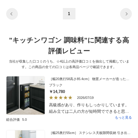
1
”キッチンワゴン 調味料”に関連する高
評価レビュー
当社が収集した口コミのうち、☆4以上の高評価口コミを抽出して掲載していま
す。この商品の全ての口コミは各商品ページで確認できます。
［幅20奥行58高さ85.4cm］ 物置メーカーが造った頑丈隙間ワゴン ロータイプ
ブラック
￥14,780
2026/07/19
高級感があり、作りもしっかりしています。
組み立ては二人の方が短時間でできると思い
ますが、女性一人でもスムーズにできまし
もっと見る
総合評価
5.0
た。重い食料品を入れても、キャスターがス
ムーズに動き、ぐらつきもないので、大満足
［幅25奥行55cm］ ステンレス天板隙間収納 引き出しタイプ 完成品 日本製
です。