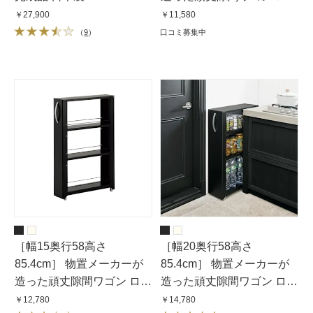
タイプ
￥27,900
￥11,580
（
9
）
口コミ募集中
［幅15奥行58高さ
［幅20奥行58高さ
85.4cm］ 物置メーカーが
85.4cm］ 物置メーカーが
造った頑丈隙間ワゴン ロー
造った頑丈隙間ワゴン ロー
タイプ
タイプ
￥12,780
￥14,780