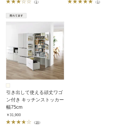
（
1
）
（
1
）
引き出して使える頑丈ワゴ
ン付き キッチンストッカー
幅75cm
￥31,900
（
16
）