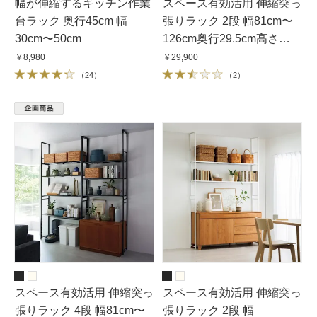
幅が伸縮するキッチン作業
スペース有効活用 伸縮突っ
台ラック 奥行45cm 幅
張りラック 2段 幅81cm〜
30cm〜50cm
126cm奥行29.5cm高さ
220cm〜260cm
￥8,980
￥29,900
（
24
）
（
2
）
スペース有効活用 伸縮突っ
スペース有効活用 伸縮突っ
張りラック 4段 幅81cm〜
張りラック 2段 幅