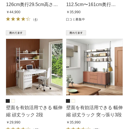
126cm奥行29.5cm高さ
112.5cm〜161cm奥行
220cm〜260cm
29.5cm高さ220cm〜260cm
￥44,900
￥35,990
（
4
）
口コミ募集中
壁面を有効活用できる 幅伸
壁面を有効活用できる 幅伸
縮 頑丈ラック 2段
縮 頑丈ラック 突っ張り3段
￥29,990
￥35,990