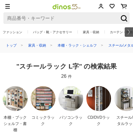
ファッション
バッグ・靴・アクセサリー
家具・収納
カーテン・敷物
トップ
家具・収納
本棚・ラック・シェルフ
スチール/メタ
"スチールラック L字" の検索結果
26
件
本棚・ブック
コミックラッ
パソコンラッ
CD/DVDラッ
スチール
シェルフ・書
ク
ク
ク
タルラッ
棚