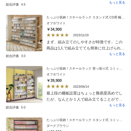
結果となった。残念なことにＣＤはすでに満
イズで500冊ほど収納できました。たくさん収
もっと見る
総合評価
4.5
杯となり、もう一台発注しなければならな
納できるのに圧迫感はほとんどありません。
い。
スッキリしています。追加でもう1台購入を検
たっぷり収納！スチールラック スタンド式 CD用 幅120cm
討しています。
オフホワイト
￥34,900
2023/11/19
まず、組み立てのしやすさが特徴です。この
商品は1人で組み立てても簡単に仕上げられま
す。用意する道具もプラスドライバー一本で
もっと見る
総合評価
3.0
いいので、その点も組み立てを気楽にしてく
れます。そして、CDも容量いっぱいに収納で
たっぷり収納！スチールラック 突っ張り式 コミック用 幅121.5cm
きます。また、ラックの材質がスチールとい
オフホワイト
う金属なので、カビに強く、そして、耐久性
￥39,900
もかなりの堅牢性を併せ持っていて、一生の
2023/06/14
お付き合いになるかもしれません。そして、
最上段の棚板設置はちょっと難易度高めでし
CDを収納する時の注意ですが、左右の端が
たが、なんとか１人で組み立てることができ
CDが1枚埋まってしまいますので、市販のCD
ました。突っ張り棒で固定できるので、壁際
もっと見る
総合評価
5.0
ケースを18枚用意して、左右の端にダミーと
以外にも設置できるのが良いですね。コミッ
して入れてから、CDの収納をすると使いやす
ク用とDVD・ブルーレイ用に２台購入して、
たっぷり収納！スチールラック スタンド式 コミック用 幅120cm
いです。CDが1000枚近く入るこのラックでこ
使い勝手と居心地の良い図書室が完成しまし
ダークブラウン
のお値段とパフォーマンスはお買い得です。
た♪