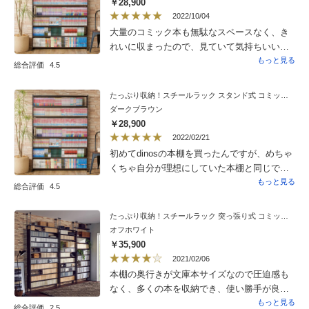
￥28,900
きっと、あなたの満足いく商品になると思い
2022/10/04
ます。音楽鑑賞の永遠のお供を是非、この商
大量のコミック本も無駄なスペースなく、き
品にしてみませんか？後悔はしません。
れいに収まったので、見ていて気持ちいいし
大満足です！組立ても難しいことは無く、2人
もっと見る
総合評価
4.5
でやれば作業もスムーズに済みました。本が
増えたら２つ目も購入させていただくと思い
たっぷり収納！スチールラック スタンド式 コミック用 幅120cm
ますので、その時はよろしくお願いします！
ダークブラウン
￥28,900
2022/02/21
初めてdinosの本棚を買ったんですが、めちゃ
くちゃ自分が理想にしていた本棚と同じで良
かった！ 組み立ては1人では難しいかもしれ
もっと見る
総合評価
4.5
ないですが、作り終わった後の達成感が気持
ちいいです！
たっぷり収納！スチールラック 突っ張り式 コミック用 幅91.5cm
オフホワイト
￥35,900
2021/02/06
本棚の奥行きが文庫本サイズなので圧迫感も
なく、多くの本を収納でき、使い勝手が良い
です。ただ、組み立て（上下の側面板のつな
もっと見る
総合評価
2.5