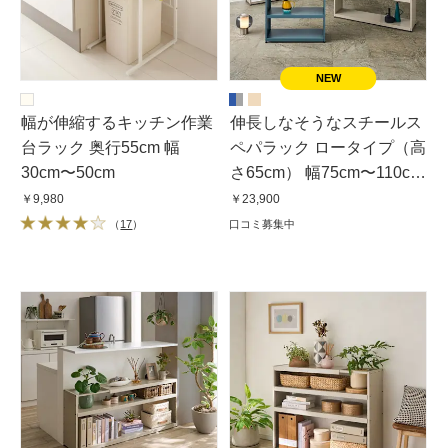
幅が伸縮するキッチン作業
伸長しなそうなスチールス
台ラック 奥行55cm 幅
ペパラック ロータイプ（高
30cm〜50cm
さ65cm） 幅75cm〜110cm
奥行31cm
￥9,980
￥23,900
（
17
）
口コミ募集中