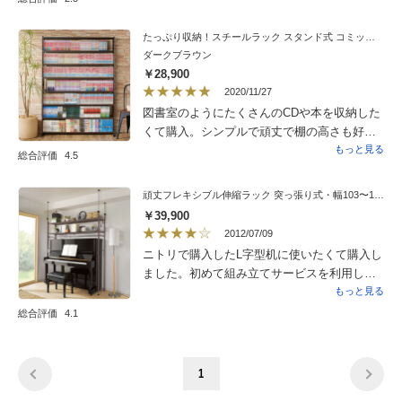
ぎや、ツッパリ棒の取り付けのねじの長さが
短かったり長かったりするところなど）が結
たっぷり収納！スチールラック スタンド式 コミック用 幅120cm
構面倒なので、★4つにしました。
ダークブラウン
￥28,900
2020/11/27
図書室のようにたくさんのCDや本を収納した
くて購入。シンプルで頑丈で棚の高さも好み
に調整できて大満足です。組み立ては1人では
もっと見る
総合評価
4.5
厳しいかもしれません。
頑丈フレキシブル伸縮ラック 突っ張り式・幅103〜160cm
￥39,900
2012/07/09
ニトリで購入したL字型机に使いたくて購入し
ました。初めて組み立てサービスを利用しま
したが、お願いして良かったです！これは女
もっと見る
性一人で組み立てるのは無理かな・・・。男
総合評価
4.1
性二人でも少々手こずってらしたので。天板
部分が少し安っぽい感じですが、全体的には
頑丈で気に入っております。
1