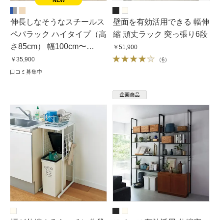
伸長しなそうなスチールス
壁面を有効活用できる 幅伸
ペパラック ハイタイプ（高
縮 頑丈ラック 突っ張り6段
さ85cm） 幅100cm〜
￥51,900
150cm奥行31cm
￥35,900
（
6
）
口コミ募集中