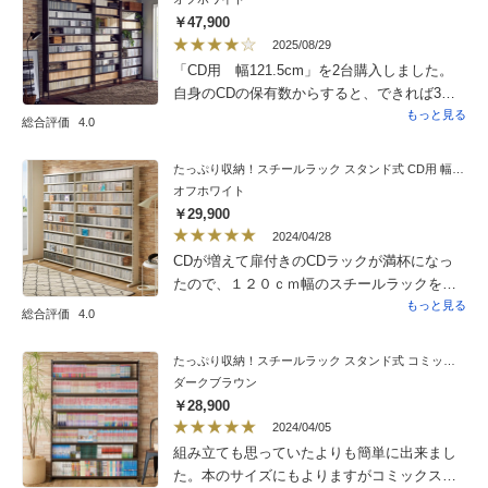
￥47,900
2025/08/29
「CD用 幅121.5cm」を2台購入しました。
自身のCDの保有数からすると、できれば3台
購入したかったのですが、設置場所の問題か
もっと見る
総合評価
4.0
ら諦めました。2人での組み立てを推奨します
が、男性であれば1人での組み立ても十分可能
たっぷり収納！スチールラック スタンド式 CD用 幅90cm
です。可動棚の取り付けは慎重に！私はやり
オフホワイト
直すこととなりました。「たっぷり収納！」
￥29,900
は、言葉通りですので、オプション（有料と
2024/04/28
したら販売数が限られ高額となるかもしれま
CDが増えて扉付きのCDラックが満杯になっ
せんが。）でもよいので、簡易なインデック
たので、１２０ｃｍ幅のスチールラックを一
ス板のようなものが複数、同梱されていると
度は検討したが、１０ｃｍ大きかったので９
もっと見る
総合評価
4.0
よいと思いました。（☆4つの理由）
０ｃｍのスタンドに決めた。組み立ては一人
でも簡単でプラスドライバー１本で30分ほど
たっぷり収納！スチールラック スタンド式 コミック用 幅120cm
で組みあがった。別の方が記載されている通
ダークブラウン
り、両端がＣＤ１〜２枚分のスペース・ロス
￥28,900
になったので、ポリエチレンのジョイント・
2024/04/05
マットを100均で買いカッターで切っていれ
組み立ても思っていたよりも簡単に出来まし
た。安価で安定していて、空ＣＤよりも良い
た。本のサイズにもよりますがコミックスサ