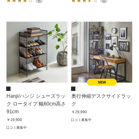
（
46
）
（
65
）
Hanji/ハンジ シューズラッ
奥行伸縮デスクサイドラッ
ク ロータイプ 幅60cm高さ
ク
91cm
￥29,990
￥19,900
口コミ募集中
口コミ募集中