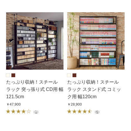
たっぷり収納！スチール
たっぷり収納！スチール
ラック 突っ張り式 CD用 幅
ラック スタンド式 コミッ
121.5cm
ク用 幅120cm
￥47,900
￥28,900
（
1
）
（
6
）