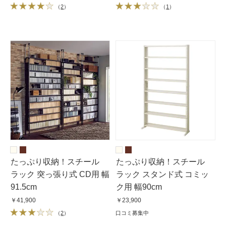
（
2
）
（
1
）
たっぷり収納！スチール
たっぷり収納！スチール
ラック 突っ張り式 CD用 幅
ラック スタンド式 コミッ
91.5cm
ク用 幅90cm
￥41,900
￥23,900
（
2
）
口コミ募集中