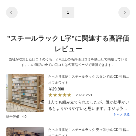
1
”スチールラック L字”に関連する高評価
レビュー
当社が収集した口コミのうち、☆4以上の高評価口コミを抽出して掲載していま
す。この商品の全ての口コミは各商品ページで確認できます。
たっぷり収納！スチールラック スタンド式 CD用 幅90cm
オフホワイト
￥29,900
2025/12/21
1人でも組み立てられましたが、誰か助手がい
るとよりやりやすいと思います。ネジは予備
がついていて親切です。やはり、スチール棚
もっと見る
総合評価
4.0
はいいですね。良い買い物をしました。満足
してます。
たっぷり収納！スチールラック 突っ張り式 CD用 幅121.5cm
オフホワイト