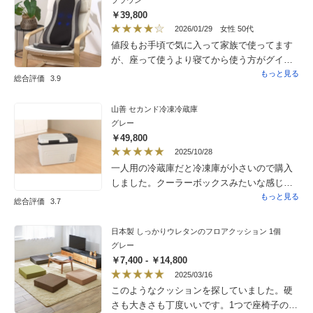
￥39,800
2026/01/29
女性 50代
値段もお手頃で気に入って家族で使ってます
が、座って使うより寝てから使う方がグイグ
イ痛い所に効いて気持ちいいです。テレビで
もっと見る
総合評価
3.9
は軽く持ち上げていますが、そこまで軽くは
感じませんでした。また、深めに座るソ
山善 セカンド冷凍冷蔵庫
ファーにセットすると肩の方に近づくにつれ
グレー
て接する面があっても体にフィットしないの
￥49,800
で全然揉まれてる気がしないです。座ってす
2025/10/28
るなら安定した1人用の椅子がおすすめだと思
一人用の冷蔵庫だと冷凍庫が小さいので購入
います。寝て使う時はどこが肩部分になるの
しました。クーラーボックスみたいな感じで
かわからないので、体を自分で動かしてだい
たくさん入るので大満足です。音も静かで良
もっと見る
総合評価
3.7
たいの部分で使っています。その時頭が少し
かった
はみ出るのではみ出た部分にクッションを置
日本製 しっかりウレタンのフロアクッション 1個
いて使用しています。座る部分にお尻を置い
グレー
て寝たら頭を揉まれてしまうので、腰の所に
￥7,400 - ￥14,800
お尻を置いて使いました。坐骨神経がひどく
2025/03/16
て歩くのも大変でしたけどお陰様で少し良く
このようなクッションを探していました。硬
なりました。
さも大きさも丁度いいです。1つで座椅子のよ