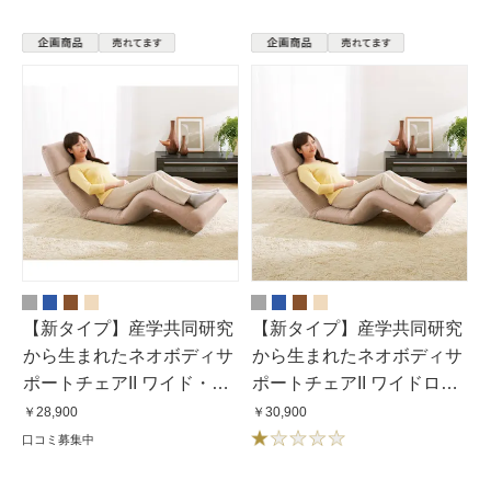
【新タイプ】産学共同研究
【新タイプ】産学共同研究
から生まれたネオボディサ
から生まれたネオボディサ
ポートチェアII ワイド・幅
ポートチェアII ワイドロン
67cm
グ・幅67cm
￥28,900
￥30,900
口コミ募集中