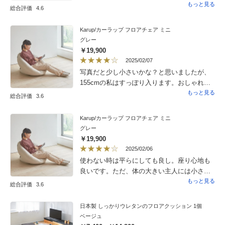
うに、2つ重ねて椅子にしたりしています。軽
もっと見る
総合評価
4.6
いので掃除しやすいのが嬉しいです。
Karup/カーラップ フロアチェア ミニ
グレー
￥19,900
2025/02/07
写真だと少し小さいかな？と思いましたが、
155cmの私はすっぽり入ります。おしゃれ座
椅子で満足です。
もっと見る
総合評価
3.6
Karup/カーラップ フロアチェア ミニ
グレー
￥19,900
2025/02/06
使わない時は平らにしても良し。座り心地も
良いです。ただ、体の大きい主人には小さす
ぎでした。私用なので問題ありませんでし
もっと見る
総合評価
3.6
た。
日本製 しっかりウレタンのフロアクッション 1個
ベージュ