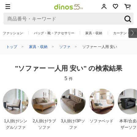
ファッション
バッグ・靴・アクセサリー
家具・収納
カーテン・敷物
トップ
家具・収納
ソファ
ソファー 一人用 安い
"ソファー 一人用 安い" の検索結果
5
件
1人掛け/シン
2人掛け/ラブ
3人掛け/3Pソ
ソファベッド
本革/合皮
グルソファ
ソファ
ファ
ザーソフ