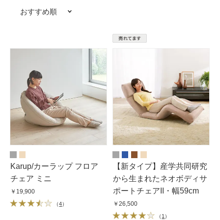
おすすめ順
Karup/カーラップ フロア
【新タイプ】産学共同研究
チェア ミニ
から生まれたネオボディサ
ポートチェアII・幅59cm
￥19,900
￥26,500
（
4
）
（
1
）