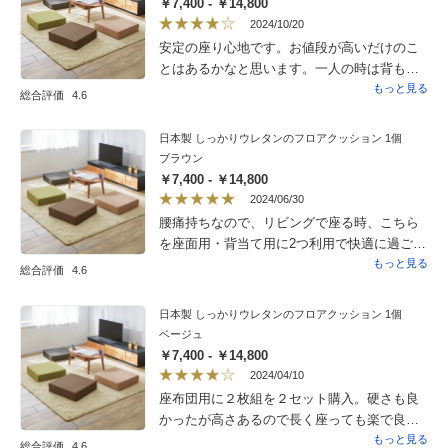
￥7,400 - ￥14,800
2024/10/20
安定の座り心地です。お値段が高いだけのこ
とはあるかなと思います。一人の時は背もた
れに使用したり、重ねて高さを出したり、お
もっと見る
総合評価
4.6
客さまの時は別々に使用できるのが良いで
す。部屋が狭いので、使わないときは片付け
日本製 しっかりウレタンのフロアクッション 1個
て、さっと掃除もしやすい。くつろぎタイム
ブラウン
には欠かせないものになりそうで、購入して
￥7,400 - ￥14,800
良かったと思います。カバーの耐久性が少し
2024/06/30
不安ですが。替えのカバーも出して欲しいで
腰痛持ちなので、リビングで座る時、こちら
す。
を座面用・背当て用に2つ利用で快適に過ごせ
ています。沈み込まないので、座り心地が良
もっと見る
総合評価
4.6
好です。
日本製 しっかりウレタンのフロアクッション 1個
ベージュ
￥7,400 - ￥14,800
2024/04/10
座布団用に２枚組を２セット購入。硬さも良
かったが高さあるので長く座っても楽で良
かった。我が家の中型の愛犬がソファーや
もっと見る
総合評価
4.6