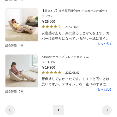
ベッドに上り下りするので添え置くと腰痛予
防にも大変重宝しているので購入して本当に
【新タイプ】産学共同研究から生まれたネオボディサポートチェアII・幅59cm
良かったがお値段高目にてマイナス1としまし
ブラウン
たがカバーも洗えるのも大変良かったです。
￥26,500
2023/11/22
安定感があり、楽に座ることができます。カ
バーは別売りになっているが，一緒に買うと
割安になる価格設定をしていただけると助か
もっと見る
総合評価
4.0
ります。足が少し飛び出るので、今は足の部
分に小さな敷物を置いていますが，もう少し
Karup/カーラップ フロアチェア ミニ
（あと30センチ）長いとよかったかも。
ライトグレー
￥19,900
2022/08/07
想像通りでよかったです。ちょっと高いとは
思いますが、デザイン、布、座りやすさには
満足しています。もう一つ追加購入しまし
もっと見る
総合評価
3.6
た。
1