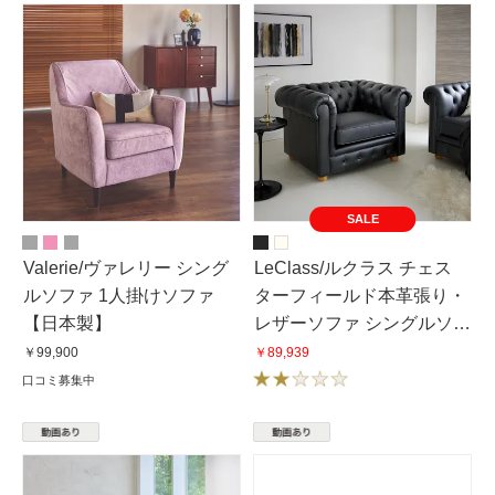
SALE
Valerie/ヴァレリー シング
LeClass/ルクラス チェス
ルソファ 1人掛けソファ
ターフィールド本革張り・
【日本製】
レザーソファ シングルソ
ファ 1掛けソファ 幅113cm
￥99,900
￥89,939
口コミ募集中