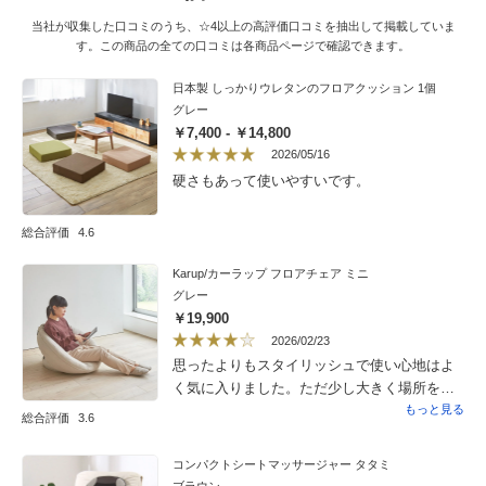
当社が収集した口コミのうち、☆4以上の高評価口コミを抽出して掲載していま
す。この商品の全ての口コミは各商品ページで確認できます。
日本製 しっかりウレタンのフロアクッション 1個
グレー
￥7,400 - ￥14,800
2026/05/16
硬さもあって使いやすいです。
総合評価
4.6
Karup/カーラップ フロアチェア ミニ
グレー
￥19,900
2026/02/23
思ったよりもスタイリッシュで使い心地はよ
く気に入りました。ただ少し大きく場所を取
るので?1にしました。
もっと見る
総合評価
3.6
コンパクトシートマッサージャー タタミ
ブラウン