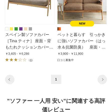
スペイン製ソファカバー
ペットと暮らす 引っかき
［Tina ティナ］ 座面・背
に強いソファカバー（はっ
もたれクッションカバー
水＆抗菌防臭） 座面・背
（1枚）
もたれ兼用カバー
￥3,405 - ￥6,286
￥3,900 - ￥11,900
（
4
）
口コミ募集中
1
”ソファー 一人用 安い”に関連する高評
価レビュー