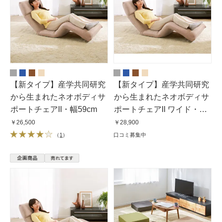
【新タイプ】産学共同研究
【新タイプ】産学共同研究
から生まれたネオボディサ
から生まれたネオボディサ
ポートチェアII・幅59cm
ポートチェアII ワイド・幅
67cm
￥26,500
￥28,900
（
1
）
口コミ募集中