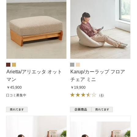
Arietta/アリエッタ オット
Karup/カーラップ フロア
マン
チェア ミニ
￥45,900
￥19,900
口コミ募集中
（
4
）