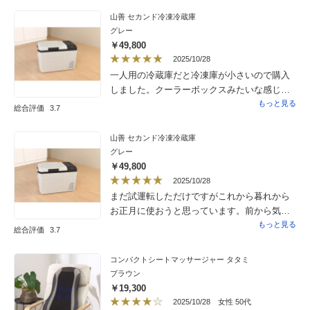
山善 セカンド冷凍冷蔵庫
グレー
￥49,800
2025/10/28
一人用の冷蔵庫だと冷凍庫が小さいので購入
しました。クーラーボックスみたいな感じで
たくさん入るので大満足です。音も静かで良
もっと見る
総合評価
3.7
かった
山善 セカンド冷凍冷蔵庫
グレー
￥49,800
2025/10/28
まだ試運転しただけですがこれから暮れから
お正月に使おうと思っています。前から気に
なっていた商品です。お得に買えて良かった
もっと見る
総合評価
3.7
です。
コンパクトシートマッサージャー タタミ
ブラウン
￥19,300
2025/10/28
女性 50代