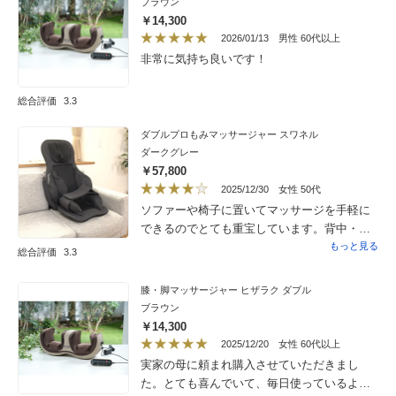
ブラウン
て接する面があっても体にフィットしないの
￥14,300
で全然揉まれてる気がしないです。座ってす
2026/01/13
男性 60代以上
るなら安定した1人用の椅子がおすすめだと思
非常に気持ち良いです！
います。寝て使う時はどこが肩部分になるの
かわからないので、体を自分で動かしてだい
総合評価
3.3
たいの部分で使っています。その時頭が少し
はみ出るのではみ出た部分にクッションを置
ダブルプロもみマッサージャー スワネル
いて使用しています。座る部分にお尻を置い
ダークグレー
て寝たら頭を揉まれてしまうので、腰の所に
￥57,800
お尻を置いて使いました。坐骨神経がひどく
2025/12/30
女性 50代
て歩くのも大変でしたけどお陰様で少し良く
ソファーや椅子に置いてマッサージを手軽に
なりました。
できるのでとても重宝しています。背中・腰
をほぐせて立ち仕事をしている私の身体を癒
もっと見る
総合評価
3.3
して頂いてます。１つだけ…首の位置がソ
ファーに置いて使ってるのですが少し位置が
膝・脚マッサージャー ヒザラク ダブル
高いかな…その分、後頭部は揉みほぐしても
ブラウン
らってる感じです（笑）
￥14,300
2025/12/20
女性 60代以上
実家の母に頼まれ購入させていただきまし
た。とても喜んでいて、毎日使っているよう