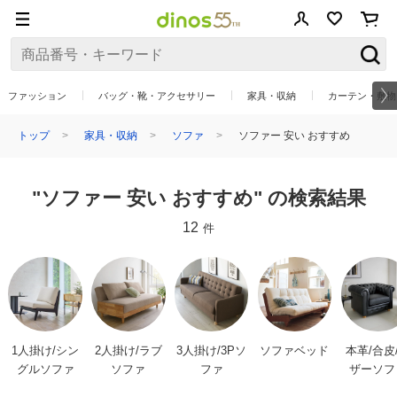
ファッション
バッグ・靴・アクセサリー
家具・収納
カーテン・敷物
トップ
家具・収納
ソファ
ソファー 安い おすすめ
"ソファー 安い おすすめ" の検索結果
12
件
1人掛け/シン
2人掛け/ラブ
3人掛け/3Pソ
ソファベッド
本革/合皮
グルソファ
ソファ
ファ
ザーソフ