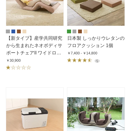
【新タイプ】産学共同研究
日本製 しっかりウレタンの
から生まれたネオボディサ
フロアクッション 1個
ポートチェアII ワイドロン
￥7,400 - ￥14,800
グ・幅67cm
￥30,900
（
6
）