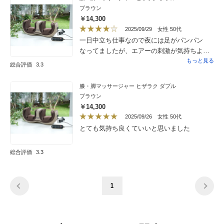
ブラウン
￥14,300
2025/09/29
女性 50代
一日中立ち仕事なので夜には足がパンパン
なってましたが、エアーの刺激が気持ちよく
足がスーッと軽くなり翌日の朝も足が軽いで
もっと見る
総合評価
3.3
す。ほぼ毎日使ってます
膝・脚マッサージャー ヒザラク ダブル
ブラウン
￥14,300
2025/09/26
女性 50代
とても気持ち良くていいと思いました
総合評価
3.3
1