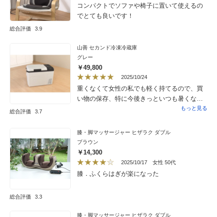
コンパクトでソファや椅子に置いて使えるの
でとても良いです！
総合評価
3.9
山善 セカンド冷凍冷蔵庫
グレー
￥49,800
2025/10/24
重くなくて女性の私でも軽く持てるので、買
い物の保存、特に今後きっといつも暑くなる
夏には、必須になりそう。
もっと見る
総合評価
3.7
膝・脚マッサージャー ヒザラク ダブル
ブラウン
￥14,300
2025/10/17
女性 50代
膝．ふくらはぎが楽になった
総合評価
3.3
膝・脚マッサージャー ヒザラク ダブル