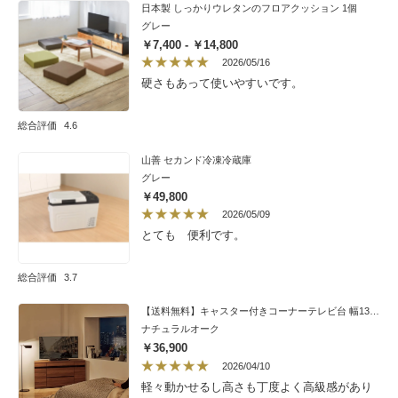
日本製 しっかりウレタンのフロアクッション 1個
グレー
￥7,400 - ￥14,800
2026/05/16
硬さもあって使いやすいです。
総合評価
4.6
山善 セカンド冷凍冷蔵庫
グレー
￥49,800
2026/05/09
とても 便利です。
総合評価
3.7
【送料無料】キャスター付きコーナーテレビ台 幅130高さ67.5cm ハイタイプ
ナチュラルオーク
￥36,900
2026/04/10
軽々動かせるし高さも丁度よく高級感があり