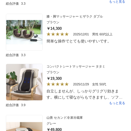
です。買って良かったです。
もっと見る
総合評価
3.3
膝・脚マッサージャー ヒザラク ダブル
ブラウン
￥14,300
2025/12/01
男性 60代以上
簡単な操作でとても使いやすいです。
総合評価
3.3
コンパクトシートマッサージャー タタミ
ブラウン
￥19,300
2025/11/29
女性 50代
自立しませんが、しっかりグリグリ効きま
す。横にして寝ながらもできますし、ソファ
にもたれかけて使用できます。ただ、少し音
もっと見る
総合評価
3.9
がうるさいので壁にあたるとガタガタしま
す。しっかり揉みほぐしたい人向きです。専
山善 セカンド冷凍冷蔵庫
用チェアはお高いのでお手頃価格だと思いま
グレー
す。
￥49,800