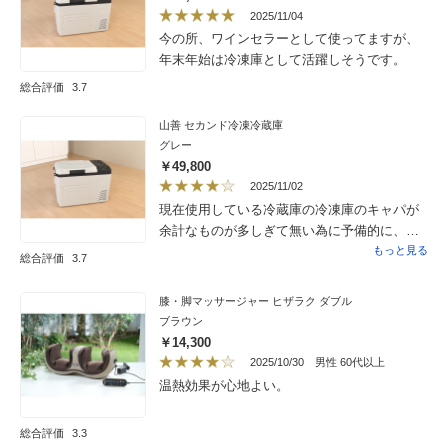
2025/11/04
今の所、ワインセラーとして使ってますが、
年末年始は冷凍庫として活躍しそうです。
総合評価
3.7
山善 セカンド冷凍冷蔵庫
グレー
￥49,800
2025/11/02
現在使用している冷蔵庫の冷凍庫のキャパが
余計なものが多しぎて無い為に予備的に、ま
た価格が大特価であったために購入しました
もっと見る
総合評価
3.7
が、残念ながら未だに使用していません。ど
の冷凍食品を入れようかと選別中です。それ
膝・脚マッサージャー ヒザラク ダブル
と、何かの際に車でも使用でき、その上温冷
ブラウン
蔵庫としても使え魅力的なので購入しまし
￥14,300
た。これから活躍してくれると思います。
2025/10/30
男性 60代以上
温熱効果が心地よい。
総合評価
3.3