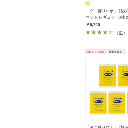
「ダニ捕りロボ」 詰め
マット レギュラー3枚
セット 日革研究所
￥5,740
（
31
）
「ダニ捕りロボ」 詰め