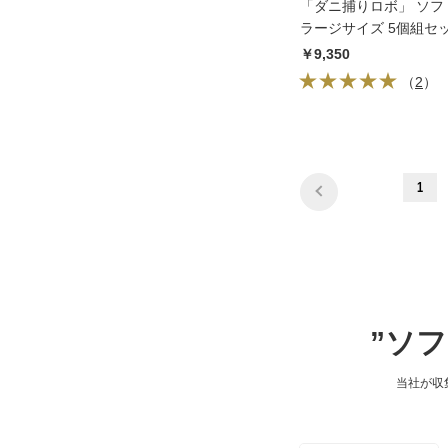
「ダニ捕りロボ」 ソフ
ラージサイズ 5個組セ
究所
￥9,350
（
2
）
1
”ソ
当社が収