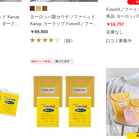
S
FutonII／フ
単品 ヨーロッ
 Karup
ヨーロッパ製カウチソファベッド
ベッド Karup 
・ダークブ
Karup カーラップ FutonII／フート
￥16,757
ン
￥89,900
在庫なし
（
84
）
口コミ募集中