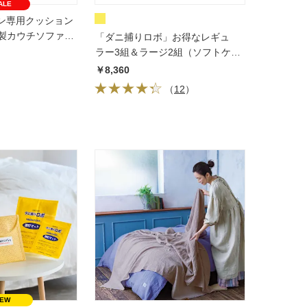
ALE
ートン専用クッション
パ製カウチソファ
「ダニ捕りロボ」お得なレギュ
カーラップ
ラー3組＆ラージ2組（ソフトケー
ス） 日革研究所
￥8,360
（
12
）