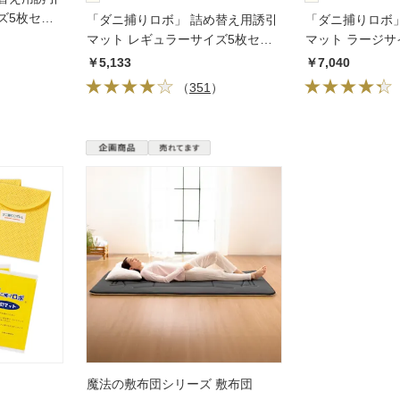
ズ5枚セッ
「ダニ捕りロボ」 詰め替え用誘引
「ダニ捕りロボ
マット レギュラーサイズ5枚セッ
マット ラージサ
ト 日革研究所
革研究所
￥5,133
￥7,040
）
（
351
）
魔法の敷布団シリーズ 敷布団