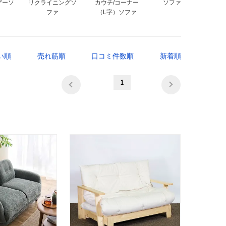
ザーソ
リクライニングソ
カウチ/コーナー
ソファセット
ファ
（L字）ソファ
い順
売れ筋順
口コミ件数順
新着順
1