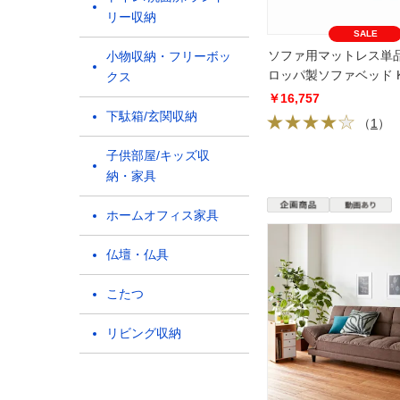
リー収納
SALE
ソファ用マットレス単
小物収納・フリーボッ
ロッパ製ソファベッド Ka
クス
ラップ
￥16,757
下駄箱/玄関収納
（
1
）
子供部屋/キッズ収
納・家具
ホームオフィス家具
仏壇・仏具
こたつ
リビング収納