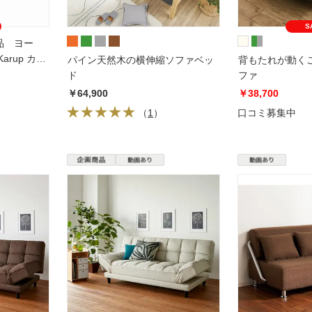
S
品 ヨー
rup カー
パイン天然木の横伸縮ソファベッ
背もたれが動く
ド
ファ
￥64,900
￥38,700
（
1
）
口コミ募集中