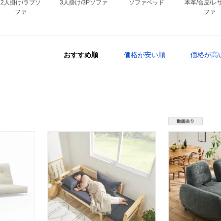
2人掛け/ラブソ
3人掛け/3Pソファ
ソファベッド
本革/合皮/レ
ファ
ファ
おすすめ順
価格が安い順
価格が高