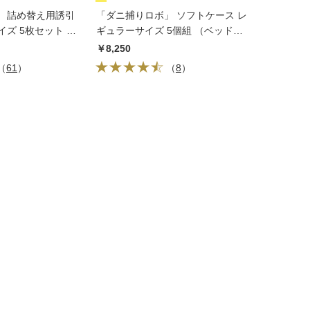
」 詰め替え用誘引
「ダニ捕りロボ」 ソフトケース レ
イズ 5枚セット 日
ギュラーサイズ 5個組 （ベッド・
布団の間用） 日革研究所
￥8,250
（
61
）
（
8
）