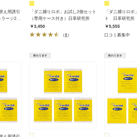
替え用誘引
「ダニ捕りロボ」お試し2個セット
「ダニ捕りロボ」
＆ラージ2枚
（専用ケース付き）日革研究所
ト 日革研究所
￥3,450
￥5,555
（
8
）
口コミ募集中
替え用誘引