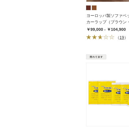
ヨーロッパ製ソファベッド
カーラップ（ブラウン
ラウン）
￥99,000 - ￥104,900
（
19
）