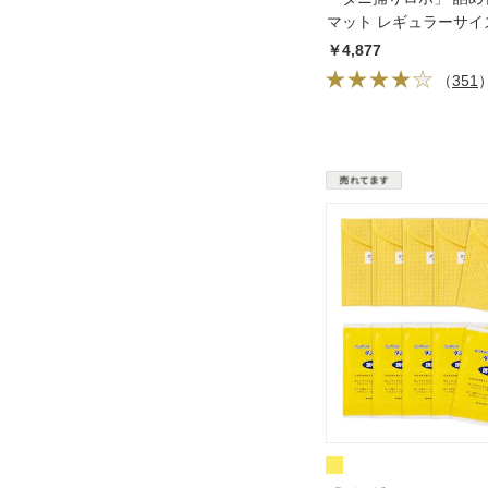
マット レギュラーサイ
ト 日革研究所 定期便
￥4,877
（
351