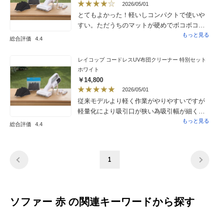
2026/05/01
とてもよかった！軽いしコンパクトで使いや
すい。ただうちのマットが硬めでボコボコし
ているからか、なかなかUVライトが点灯しな
もっと見る
総合評価
4.4
いので、しっかり押さえつけながら使用して
いる。フラットなもの、ソフトなものなら問
レイコップ コードレスUV布団クリーナー 特別セット
題ないと思う。目を覆いたくなるほどよく取
ホワイト
れます。
￥14,800
2026/05/01
従来モデルより軽く作業がやりやすいですが
軽量化により吸引口が狭い為吸引幅が細く
マットの大きさによっては充電が足りないの
もっと見る
総合評価
4.4
が物足りない所です吸引力は充分なので作業
性は良いです
1
ソファー 赤 の関連キーワードから探す