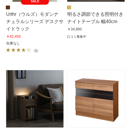
SALE
Urthr（ウルズ）モダンナ
明るさ調節できる照明付き
チュラルシリーズ デスクサ
ナイトテーブル 幅40cm
イドラック
￥34,900
￥42,450
口コミ募集中
在庫なし
（
5
）