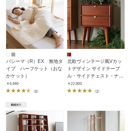
パシーマ（R）EX 無地タ
北欧ヴィンテージ風Vカッ
イプ ハーフケット（おな
トデザイン サイドテーブ
かケット）
ル・サイドチェスト・ナイ
トテーブル 幅40cm
￥6,990
￥22,900
（
6
）
（
3
）