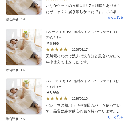
おなかケットの入荷は8月2日以降とありまし
たが、早くに届き嬉しかったです。この暑さ
でエアコンは消せない状態で、お腹だけは冷
もっと見る
総合評価
4.6
やしたくないので、このハーフケットが重宝
しています。購入してよかったです。
パシーマ（R）EX 無地タイプ ハーフケット（おなかケット）
アイボリー
￥6,990
2026/06/17
天然素材なので洗えば洗うほど風合いが出て
年中使えてよかったです。
総合評価
4.6
パシーマ（R）EX 無地タイプ ハーフケット（おなかケット）
アイボリー
￥6,990
2026/06/16
パシーマの敷パッドや布団カバーを使ってい
て、品質に絶対的安心感を持っています。
ハーフケットは出産祝いに購入。自信を持っ
もっと見る
総合評価
4.6
てプレゼントできます。