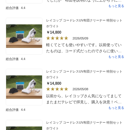
でしたが 布団を説明のように上から下に
ゆっくりと動かして終わった時にはダスト
もっと見る
総合評価
4.4
ボックスの中はホコリとダニ？かは分かりま
せんが フィルターに沢山溜まっていてびっ
レイコップ コードレスUV布団クリーナー 特別セット
くりしました使い易く お勧めです
ホワイト
￥14,800
2026/05/09
軽くてとても使いやすいです。以前使ってい
たものは、コード式だったのでさらに使い易
さを感じます。購入して良かったです。
もっと見る
総合評価
4.4
レイコップ コードレスUV布団クリーナー 特別セット
ホワイト
￥14,800
2026/05/08
以前から、レイコップさん気になってまして
またまだテレビで拝見し、購入を決意！ベッ
ド、ソファ、カーペット、ぬいぐるみなどを
もっと見る
総合評価
4.4
掃除機してクリーンにしてます。1歳の娘がい
るため、隅々までキレイになった実家もあ
レイコップ コードレスUV布団クリーナー 特別セット
り、とても満足しております。
ホワイト