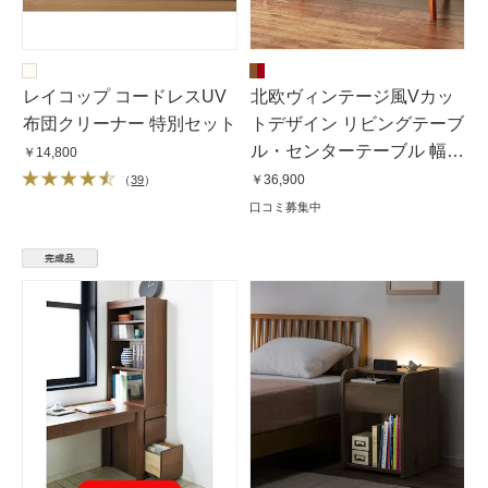
レイコップ コードレスUV
北欧ヴィンテージ風Vカッ
布団クリーナー 特別セット
トデザイン リビングテーブ
ル・センターテーブル 幅
￥14,800
105cm
￥36,900
（
39
）
口コミ募集中