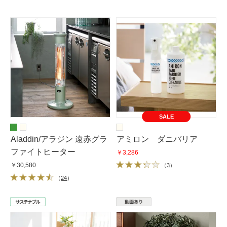
SALE
Aladdin/アラジン 遠赤グラ
アミロン ダニバリア
ファイトヒーター
￥3,286
￥30,580
（
3
）
（
24
）