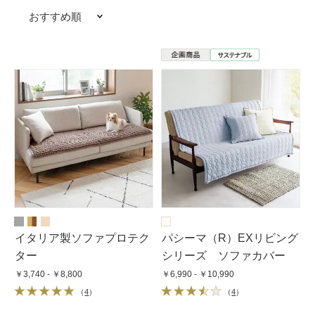
おすすめ順
イタリア製ソファプロテク
パシーマ（R）EXリビング
ター
シリーズ ソファカバー
￥3,740 - ￥8,800
￥6,990 - ￥10,990
（
4
）
（
4
）