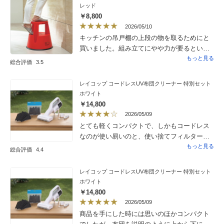
レッド
￥8,800
2026/05/10
キッチンの吊戸棚の上段の物を取るためにと
買いました。組み立てにやや力が要るという
コメントを拝見したので、組み立てサービス
もっと見る
総合評価
3.5
を利用させていただきましたが、実際商品を
見ると思った以上にサイズ感があり、女一人
レイコップ コードレスUV布団クリーナー 特別セット
で扱うのは大変そうだったので、サービスを
ホワイト
利用して良かったと思います。なりは大きい
￥14,800
ですが、とても軽くて楽に移動でき、それな
2026/05/09
のに上に乗るとちゃんと安定して、安心して
とても軽くコンパクトで、しかもコードレス
使用できます。赤色を選びましたが、大きく
なのが使い易いのと、使い捨てフィルターを
て目立つので、かえってインテリアっぽく
取り替えるだけというのもとても良いです。
もっと見る
総合評価
4.4
なって良かったと思っています。
沢山の使い捨てフィルターが付属しています
が、使い勝手が良い分あっという間に無くな
レイコップ コードレスUV布団クリーナー 特別セット
りそうなのが心配です。
ホワイト
￥14,800
2026/05/09
商品を手にした時には思いのほかコンパクト