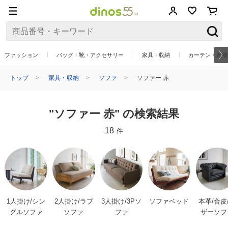
ファッション
バッグ・靴・アクセサリー
家具・収納
カーテン・敷物
トップ
家具・収納
ソファ
ソファー 赤
"ソファー 赤" の検索結果
18
件
1人掛け/シン
2人掛け/ラブ
3人掛け/3Pソ
ソファベッド
本革/合皮
グルソファ
ソファ
ファ
ザーソフ