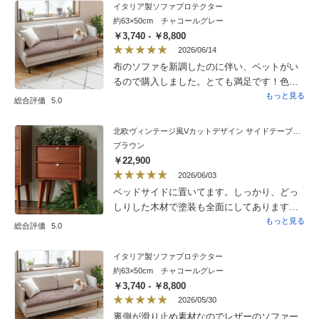
イタリア製ソファプロテクター
約63×50cm チャコールグレー
￥3,740 - ￥8,800
2026/06/14
布のソファを新調したのに伴い、ペットがい
るので購入しました。とても満足です！色
味、裏面の滑り止めはソファの座面にも優し
もっと見る
総合評価
5.0
いのに落ちないし、表面の凹凸も良い雰囲気
で、サラサラなので暑さもなく人もペットも
北欧ヴィンテージ風Vカットデザイン サイドテーブル・サイドチェスト・ナイトテーブル 幅40cm
快適です。まだ洗ってないので縮みや色落ち
ブラウン
は分かりませんが、カウチにも敷くために追
￥22,900
加購入を検討しています。
2026/06/03
ベッドサイドに置いてます。しっかり、どっ
しりした木材で塗装も全面にしてあります。
艶、色、高級感も大変満足してます。
もっと見る
総合評価
5.0
イタリア製ソファプロテクター
約63×50cm チャコールグレー
￥3,740 - ￥8,800
2026/05/30
裏側が滑り止め素材なのでレザーのソファー