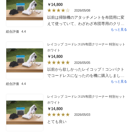
￥14,800
2026/05/08
以前は掃除機のアタッチメントを布団用に変
えて使っていて、わざわざ布団専用のクリー
ナーの購入を迷っていましたが、ゴミが凄く
もっと見る
総合評価
4.4
取れて、気持ちがいいです！初めての時はあ
まりの汚なさにひきましたが、見えてない物
レイコップ コードレスUV布団クリーナー 特別セット
がゴミパックに残されて目に見えるのが、快
ホワイト
感になります。久々買って良かった物に出会
￥14,800
えました。フィルターが消耗品なので無くな
2026/05/05
るのが早いので星ーです。
以前から欲しかったレイコップ！コンパクト
でコードレスになったのを機に購入しまし
た。まず試しに掃除機をかけたばかりのカー
もっと見る
総合評価
4.4
ペットにレイコップをかけると、黒いフィル
ターが真っ白になるほどに細かい埃が取れて
レイコップ コードレスUV布団クリーナー 特別セット
びっくりしました。その後フィルターを替え
ホワイト
てソファーとクッション。軽いので使いやす
￥14,800
く、音もさほど気になりませんでした。
2026/05/03
とても良い