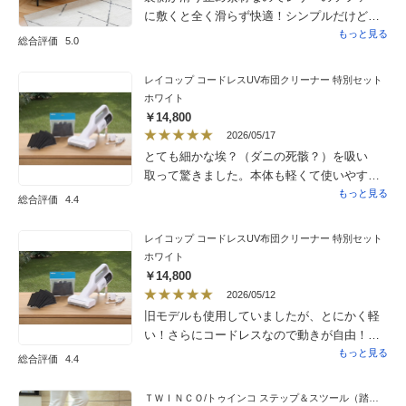
に敷くと全く滑らず快適！シンプルだけど高
級感のあるデザイン。
もっと見る
総合評価
5.0
レイコップ コードレスUV布団クリーナー 特別セット
ホワイト
￥14,800
2026/05/17
とても細かな埃？（ダニの死骸？）を吸い
取って驚きました。本体も軽くて使いやすい
です。フィルター交換も簡単で吸い取った埃
もっと見る
総合評価
4.4
が周囲に飛び散らなくて良いです。布団の他
にもぬいぐるみ等の掃除に使えて便利です。
レイコップ コードレスUV布団クリーナー 特別セット
お勧めです。
ホワイト
￥14,800
2026/05/12
旧モデルも使用していましたが、とにかく軽
い！さらにコードレスなので動きが自由！
ゴッソリ取れたゴミ＝ホコリの処理もスッキ
もっと見る
総合評価
4.4
リ！購入して本当に良かったです。
ＴＷＩＮＣＯ/トゥインコ ステップ＆スツール（踏み台スツール）