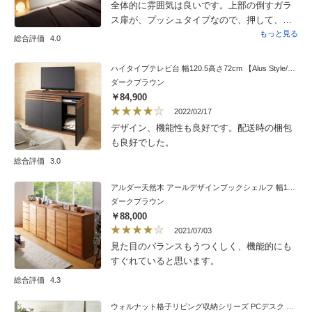
全体的に雰囲気は良いです。上部の倒すガラ
ス扉が、プッシュタイプなので、押して、手
を離すとガタンっとなります。（思いっきり
もっと見る
総合評価
4.0
倒れて音が出てしまう）これが、残念！
ハイタイプテレビ台 幅120.5高さ72cm 【Alus Style/アルススタイル】
ダークブラウン
￥84,900
2022/02/17
デザイン、機能性も良好です。配送時の梱包
も良好でした。
総合評価
3.0
アルダー天然木 アールデザインブックシェルフ 幅120.5高さ90cm
ダークブラウン
￥88,000
2021/07/03
見た目のバランスもうつくしく、機能的にも
すぐれていると思います。
総合評価
4.3
ウォルナット格子リビング収納シリーズ PCデスク 幅120cm