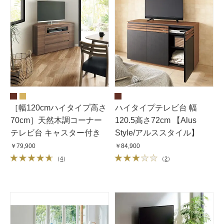
［幅120cmハイタイプ高さ
ハイタイプテレビ台 幅
70cm］天然木調コーナー
120.5高さ72cm 【Alus
テレビ台 キャスター付き
Style/アルススタイル】
￥79,900
￥84,900
（
4
）
（
2
）