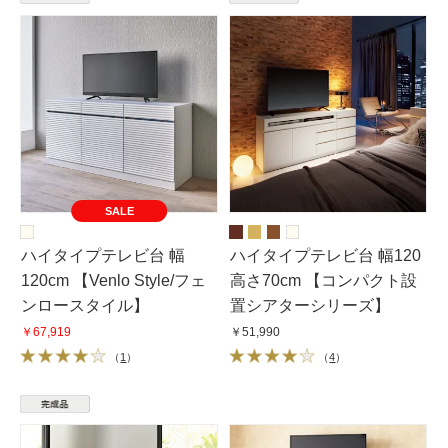
SALE
ハイタイプテレビ台 幅
ハイタイプテレビ台 幅120
120cm 【Venlo Style/フェ
高さ70cm 【コンパクト設
ンロースタイル】
置シアターシリーズ】
￥67,919
￥51,990
（
1
）
（
4
）