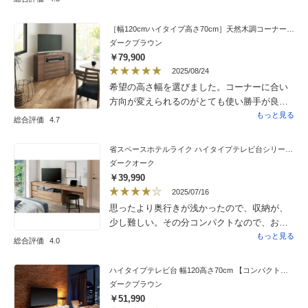
いただき、大変助かりました。一つだけ残念
だったのは、棚受け金具が1個不足していたた
［幅120cmハイタイプ高さ70cm］天然木調コーナーテレビ台 キャスター付き
め、星4個にしております。
ダークブラウン
￥79,900
2025/08/24
希望の高さ幅を選びました。コーナーに合い
方向が変えられるのがとても使い勝手が良く
家族が喜んでいます。
もっと見る
総合評価
4.7
省スペースホテルライク ハイタイプテレビ台シリーズ チェスト 幅40.5cm
ダークオーク
￥39,990
2025/07/16
思ったより奥行きが浅かったので、収納が、
少し難しい。その分コンパクトなので、お部
屋に圧迫感がなく良かった！
もっと見る
総合評価
4.0
ハイタイプテレビ台 幅120高さ70cm 【コンパクト設置シアターシリーズ】
ダークブラウン
￥51,990