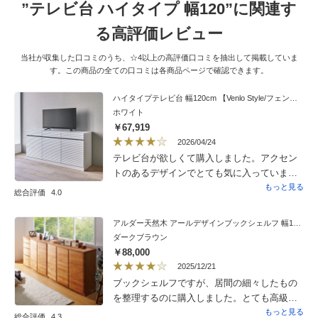
”テレビ台 ハイタイプ 幅120”に関連す
る高評価レビュー
当社が収集した口コミのうち、☆4以上の高評価口コミを抽出して掲載していま
す。この商品の全ての口コミは各商品ページで確認できます。
ハイタイプテレビ台 幅120cm 【Venlo Style/フェンロースタイル】
ホワイト
￥67,919
2026/04/24
テレビ台が欲しくて購入しました。アクセン
トのあるデザインでとても気に入っていま
す！他にはないデザインで被らないと思いま
もっと見る
総合評価
4.0
した。他にもシリーズがもっとあったらいい
なと思いました。収納力もあり、とても満足
アルダー天然木 アールデザインブックシェルフ 幅120.5高さ90cm
です。
ダークブラウン
￥88,000
2025/12/21
ブックシェルフですが、居間の細々したもの
を整理するのに購入しました。とても高級感
があり満足です。設置サービスも利用させて
もっと見る
総合評価
4.3