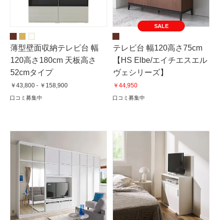
SALE
薄型壁面収納テレビ台 幅
テレビ台 幅120高さ75cm
120高さ180cm 天板高さ
【HS Elbe/エイチエスエル
52cmタイプ
ヴェシリーズ】
￥43,800 - ￥158,900
￥44,950
口コミ募集中
口コミ募集中