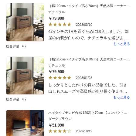
ので 運ぶのに適した物ではなく 娘と2人な
［幅120cmハイタイプ高さ70cm］天然木調コーナーテレビ台 キャスター付き
ので大変苦労して 箱から出し 設置しまし
ナチュラル
た。運ぶのに 手が引っかかるものが あれ
￥79,900
ば もう少し運びやすかったのにと 痛感し
2023/03/10
ました。男性2人 居れば そんなこと考える
42インチのTVを置くために購入しました。部
こともないのかもしれません。
屋の内装が白いので、ナチュラルを選びまし
た。収納も思っていた以上で、特に両端の三
もっと見る
総合評価
4.7
角の部分にも無駄なく収納でき助かりまし
た。引き出し2段は安定感がありスムーズで
［幅120cmハイタイプ高さ70cm］天然木調コーナーテレビ台 キャスター付き
す。手前の下部のロックを2ヶ所解除すると、
ナチュラル
軽く移動させられるので、掃除も億劫になら
￥79,900
ずでき、埃を溜めずにすみます。色々なサイ
2023/01/28
トを探しましたが、やはりディノスで選び大
しっかりとした作りの良い品物でした。引き
満足です。
出しもスムーズで高級感があり長く使えそう
です。
もっと見る
総合評価
4.7
ハイタイプテレビ台 幅120高さ70cm 【コンパクト設置シアターシリーズ】
ダークブラウン
￥51,990
2022/10/19