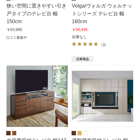
狭い空間に置きやすい引き
Volga/ヴォルガ ウォルナッ
戸タイプのテレビ台 幅
トシリーズ テレビ台 幅
150cm
160cm
￥63,990
￥56,449
在庫なし
口コミ募集中
（
3
）