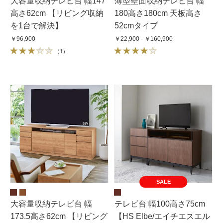
大容量収納テレビ台 幅147
薄型壁面収納テレビ台 幅
高さ62cm 【リビング収納
180高さ180cm 天板高さ
を1台で解決】
52cmタイプ
￥96,900
￥22,900 - ￥160,900
（
1
）
SALE
大容量収納テレビ台 幅
テレビ台 幅100高さ75cm
173.5高さ62cm 【リビング
【HS Elbe/エイチエスエル