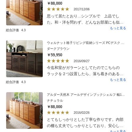
￥88,000
2017/12/06
思って居たとおり...シンプルで 上品でし
た。和・洋を問わず、どんなお部屋にも似合
うと思います。とても気に入りました。既存
もっと見る
総合評価
4.3
の家具との色合いも良かったので、このシ
リーズの他の家具 購入も 検討しようと思
ウォルナット格子リビング収納シリーズ PCデスク 幅120cm
います。
ダークブラウン
￥59,950
2016/09/27
今迄和室がガラーンとしてたのでこちらの
ラックを２つ設置したら、落ち着きのある和
室になりました。組み立てではないのでしっ
もっと見る
総合評価
4.3
かりしていてとても気にいってます。
アルダー天然木 アールデザインブックシェルフ 幅120.5高さ90cm
ナチュラル
￥88,000
2016/02/26
とてもしっかりとした丁寧な作りです。内部
の棚も丈夫でしっかりとしており、安心して
収納できます。扉の材質も高級感があり、見
もっと見る