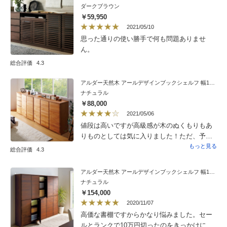
ダークブラウン
￥59,950
2021/05/10
思った通りの使い勝手で何も問題ありませ
ん。
総合評価
4.3
アルダー天然木 アールデザインブックシェルフ 幅120.5高さ90cm
ナチュラル
￥88,000
2021/05/06
値段は高いですが高級感が木のぬくもりもあ
りものとしては気に入りました！ただ、予め
セットされていた棚調節の金属ピンが硬くて
もっと見る
総合評価
4.3
全然外れず、かなり時間をかけて（指も痛く
なり）やっと外れる感じでしたので改良した
アルダー天然木 アールデザインブックシェルフ 幅120.5高さ172cm
ほうがいいかと。一度セットしたら、もう一
ナチュラル
度調節はかなり大変なのでよく考えてから
￥154,000
セットしたほうがいいかです。そして、外す
2020/11/07
のすごい大変だったので最初からセットしな
高価な書棚ですからかなり悩みました。セー
いで欲しかった。
ルとランクで10万円切ったのをきっかけに、