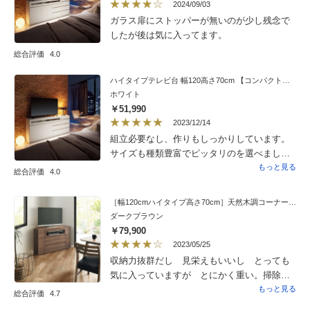
2024/09/03
ガラス扉にストッパーが無いのが少し残念で
したが後は気に入ってます。
総合評価
4.0
ハイタイプテレビ台 幅120高さ70cm 【コンパクト設置シアターシリーズ】
ホワイト
￥51,990
2023/12/14
組立必要なし、作りもしっかりしています。
サイズも種類豊富でピッタリのを選べまし
た。上部の扉が開きやすいので扉ストッパー
もっと見る
総合評価
4.0
をつけましたが、それ以外は見た目も使い勝
手も良く満足しています。
［幅120cmハイタイプ高さ70cm］天然木調コーナーテレビ台 キャスター付き
ダークブラウン
￥79,900
2023/05/25
収納力抜群だし 見栄えもいいし とっても
気に入っていますが とにかく重い。掃除し
やすい様に キャスターは付いていますが
もっと見る
総合評価
4.7
ホントに掃除する時用に少し動かす程度のも