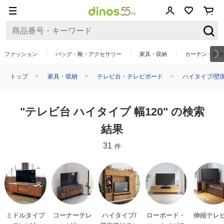
ファッション
バッグ・靴・アクセサリー
家具・収納
カーテン・敷物
トップ
家具・収納
テレビ台・テレビボード
ハイタイプ/壁
"テレビ台 ハイタイプ 幅120" の検索
結果
31
件
ミドルタイプ
コーナーテレ
ハイタイプ/
ローボード・
伸縮テレ