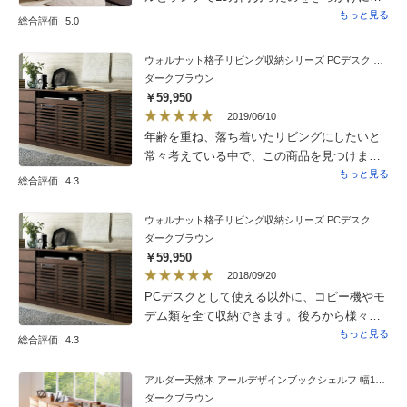
レビューを頼りにしつつ、娘と選んだのがこ
もっと見る
総合評価
5.0
ちら。床がアルダー材のわが家のリビングに
は相性ぴったりでした。木目がとても美し
ウォルナット格子リビング収納シリーズ PCデスク 幅120cm
く、言うまでもなく仕上げまで非常に丁寧。
ダークブラウン
高級感があっても圧迫感はなく、落ち着きが
￥59,950
あり、目にするだけでも幸福が感じられま
2019/06/10
す。木を切り出した方、運ばれた方、設計製
年齢を重ね、落ち着いたリビングにしたいと
作された方にまで感謝の思いが湧きます。長
常々考えている中で、この商品を見つけまし
く家族で愛用していきたいです。
た。このPCデスクと引き出しをセットで購入
もっと見る
総合評価
4.3
しました。色も思っていた通りでしたし、重
厚感もあり、大満足です。PCやプリンターが
ウォルナット格子リビング収納シリーズ PCデスク 幅120cm
全て収納出来るので、リビングがスッキリ片
ダークブラウン
付きました。
￥59,950
2018/09/20
PCデスクとして使える以外に、コピー機やモ
デム類を全て収納できます。後ろから様々な
コードを配線出来るように穴が開いているの
もっと見る
総合評価
4.3
で、全ての機器がスッキリ収納出来ました！
使い勝手抜群の商品です！
アルダー天然木 アールデザインブックシェルフ 幅120.5高さ90cm
ダークブラウン