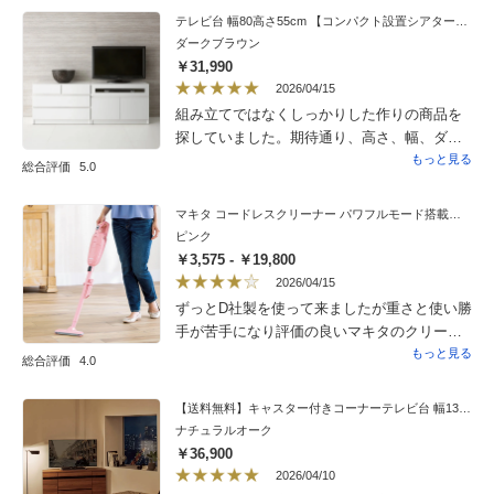
なと思いました。収納力もあり、とても満足
テレビ台 幅80高さ55cm 【コンパクト設置シアターシリーズ】
です。
ダークブラウン
￥31,990
2026/04/15
組み立てではなくしっかりした作りの商品を
探していました。期待通り、高さ、幅、ダー
クブラウンの色合いが部屋にぴったりで、と
もっと見る
総合評価
5.0
ても満足しています。
マキタ コードレスクリーナー パワフルモード搭載モデル dinos特別セット
ピンク
￥3,575 - ￥19,800
2026/04/15
ずっとD社製を使って来ましたが重さと使い勝
手が苦手になり評価の良いマキタのクリー
ナーを購入しました。シンプルな作りですが
もっと見る
総合評価
4.0
軽くてすぐにお掃除できるので助かります。
安心の日本製はやはり良いです。
【送料無料】キャスター付きコーナーテレビ台 幅130高さ67.5cm ハイタイプ
ナチュラルオーク
￥36,900
2026/04/10