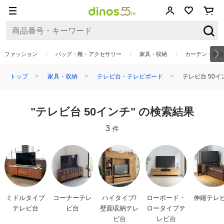
ファッション
バッグ・靴・アクセサリー
家具・収納
カーテン・敷物
トップ
家具・収納
テレビ台・テレビボード
テレビ台 50イ
"テレビ台 50インチ" の検索結果
3
件
ミドルタイプ
コーナーテレ
ハイタイプ/
ローボード・
伸縮テレ
テレビ台
ビ台
壁面収納テレ
ロータイプテ
ビ台
レビ台