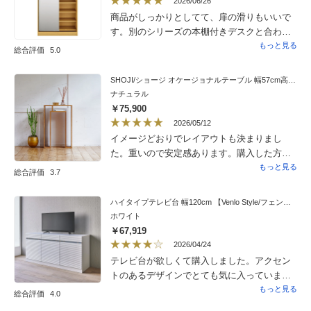
2026/06/26
商品がしっかりとしてて、扉の滑りもいいで
す。別のシリーズの本棚付きデスクと合わせ
て買いましたが、こちらの方が品質がよかっ
もっと見る
総合評価
5.0
たです。（値段の違いが品質の違いのようで
す）衣装部屋兼書斎なのでミラー付きにして
SHOJI/ショージ オケージョナルテーブル 幅57cm高さ86cm コンソールテーブル/サイドテーブル［abode・アボード/デザイン：ウー・バホリヨディン］
正解でした。
ナチュラル
￥75,900
2026/05/12
イメージどおりでレイアウトも決まりまし
た。重いので安定感あります。購入した方の
コメントから匂いが心配でしたが、私は全く
もっと見る
総合評価
3.7
気にならなかったです。改善されたのかな…
いい出会いがありました。
ハイタイプテレビ台 幅120cm 【Venlo Style/フェンロースタイル】
ホワイト
￥67,919
2026/04/24
テレビ台が欲しくて購入しました。アクセン
トのあるデザインでとても気に入っていま
す！他にはないデザインで被らないと思いま
もっと見る
総合評価
4.0
した。他にもシリーズがもっとあったらいい