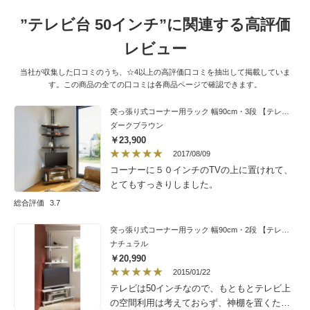
”テレビ台 50インチ”に関連する高評価
レビュー
当社が収集した口コミのうち、☆4以上の高評価口コミを抽出して掲載していま
す。この商品の全ての口コミは各商品ページで確認できます。
突っ張り式コーナー用ラック 幅90cm・3段 【テレビ上の空間を有効活用】
ダークブラウン
￥23,900
2017/08/09
コーナーに５０インチのTVの上に置けれて、
とてもすっきりしました。
総合評価
3.7
突っ張り式コーナー用ラック 幅90cm・2段 【テレビ上の空間を有効活用】
ナチュラル
￥20,990
2015/01/22
テレビは50インチなので、もともとテレビ上
の空間利用は考えておらず、神棚を置くため