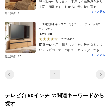
軽々動かせるし高さも丁度よく高級感があり
大変、満足です。しかもお安い時に買えて
ラッキーでした。
もっと見る
総合評価
4.4
【送料無料】キャスター付きコーナーテレビ台 幅130高さ44cm ロータイプ
ウォルナット
￥29,900
2026/04/01
50型テレビ用に購入しました。埃が入りにく
いテレビコーナーの台で、キャスターつきの
物が欲しく、こちらにしました。裏面は棚の
もっと見る
総合評価
4.5
所だけ背板がなく、ホコリは溜まり易そうで
すが、ビデオなどの配線は繋ぎ易いです。た
だ、引き出しがある分、棚が１つしか無いの
1
で、コの字棚を入れて2段にし、ブルーレイ、
ケーブルテレビ受信機、HDDを入れました。
私は引き出しよりも棚がある物が良かったで
す。あと、テレビが55型なら棚の高さが丁度
テレビ台 50インチ の関連キーワードから
良いと思いますが、50型テレビだと少し低
く、テレビ用の高さ調節するテレビの脚台を
探す
買い、調節しました。まぁ、全て満足するに