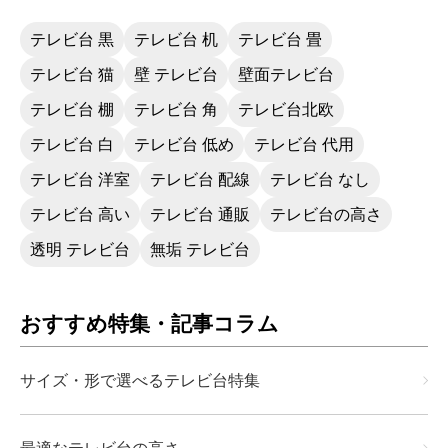
は、工夫次第だと思うので、割引きもあり、
高級感もあり、部屋に納まり、大満足です。
テレビ台 黒
テレビ台 机
テレビ台 畳
テレビ台 猫
壁 テレビ台
壁面テレビ台
テレビ台 棚
テレビ台 角
テレビ台北欧
テレビ台 白
テレビ台 低め
テレビ台 代用
テレビ台 洋室
テレビ台 配線
テレビ台 なし
テレビ台 高い
テレビ台 通販
テレビ台の高さ
透明 テレビ台
無垢 テレビ台
おすすめ特集・記事コラム
サイズ・形で選べるテレビ台特集