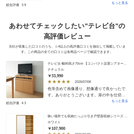
に購入しました。賃貸のため壁を傷つけたく
もっと見る
総合評価
3.9
ないし、本棚のようなものには神棚を置きた
くないし。そこで見つけたのが、このスペー
スラックでした。見た目も空間もスッキリし
あわせてチェックしたい”テレビ台”の
て、満足しています。
高評価レビュー
当社が収集した口コミのうち、☆4以上の高評価口コミを抽出して掲載していま
す。この商品の全ての口コミは各商品ページで確認できます。
テレビ台 幅80高さ70cm 【コンパクト設置シアターシリーズ】
ナチュラル
￥33,990
2026/07/08
色等含めて画像通り、想像通りで良かったで
す。ありがとうございます。扉の中を仕切板
で高さを変えることができますが、板が２
もっと見る
総合評価
4.3
枚。あと２枚くらいあるいいなぁと思いまし
た。
狭い場所でも収納たっぷり引き戸壁面収納シリーズ 収納庫 ミラー扉タイプ 幅75cm
ホワイト
￥107,900