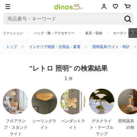
ファッション
バッグ・靴・アクセサリー
家具・収納
カーテン・敷物
トップ
インテリア雑貨・日用品・家電
照明器具/ライト・時計
"レトロ 照明" の検索結果
1
件
フロアラン
シーリングラ
ペンダントラ
デスクライ
照明器具
プ・スタンド
イト
イト
ト・テーブル
の他
ライト
ランプ