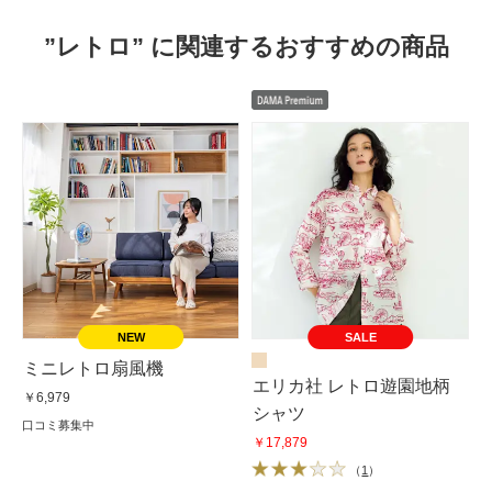
”レトロ” に関連するおすすめの商品
SALE
ミニレトロ扇風機
エリカ社 レトロ遊園地柄
￥6,979
シャツ
口コミ募集中
￥17,879
（
1
）