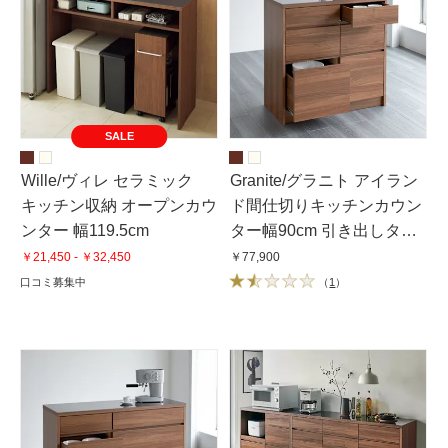
SALE
Wille/ヴィレ セラミック
Granite/グラニト アイラン
キッチン収納 オープンカウ
ド間仕切りキッチンカウン
ンター 幅119.5cm
ター幅90cm 引き出しタイ
プ
￥21,450 - ￥32,450
￥77,900
口コミ募集中
（
1
）