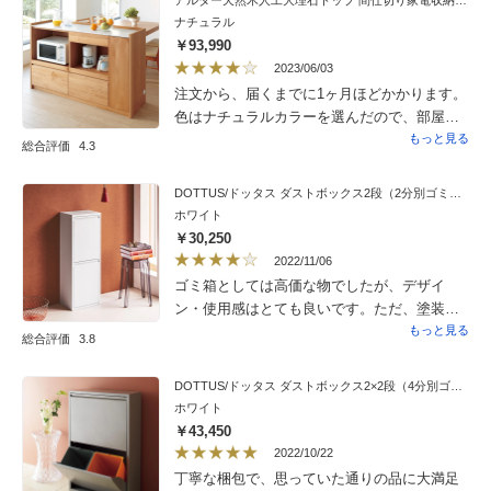
アルダー天然木人工大理石トップ 間仕切り家電収納キッチンカウンター 幅144cm
ナチュラル
￥93,990
2023/06/03
注文から、届くまでに1ヶ月ほどかかります。
色はナチュラルカラーを選んだので、部屋が
明るくて良いです。仕上がった状態で届くの
もっと見る
総合評価
4.3
で、セッティングするのは重くて大変でした
がしっかりしています。
DOTTUS/ドッタス ダストボックス2段（2分別ゴミ箱）幅34cm奥行25cm高さ92cm（ホワイト・グレー）
ホワイト
￥30,250
2022/11/06
ゴミ箱としては高価な物でしたが、デザイ
ン・使用感はとても良いです。ただ、塗装に
若干のムラがあったのが残念でした。
もっと見る
総合評価
3.8
DOTTUS/ドッタス ダストボックス2×2段（4分別ゴミ箱）幅60cm奥行25cm高さ92cm（ホワイト・グレー）
ホワイト
￥43,450
2022/10/22
丁寧な梱包で、思っていた通りの品に大満足