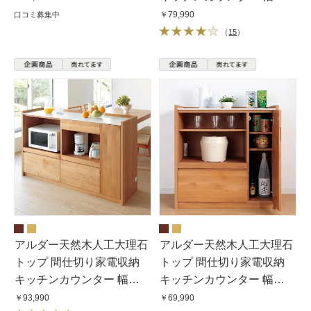
120cm
￥79,990
口コミ募集中
（
15
）
アルダー天然木人工大理石
アルダー天然木人工大理石
トップ 間仕切り家電収納
トップ 間仕切り家電収納
キッチンカウンター 幅
キッチンカウンター 幅
144cm
90cm
￥93,990
￥69,990