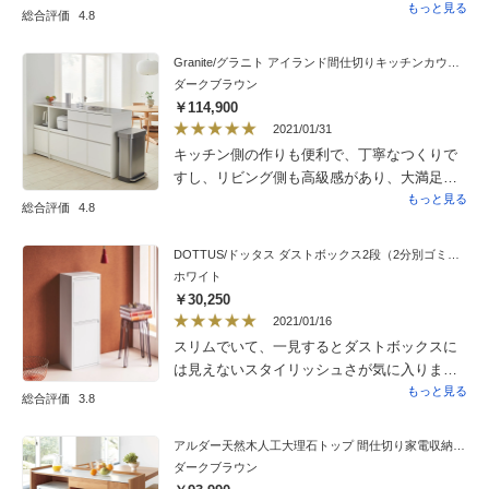
ですが、このテーブルがとても役に立ちまし
祝いにあげた時には大変喜ばれました。
もっと見る
総合評価
4.8
た。この製品の引き出しは本当に薄いので、
大したものは入りません。私は鍋つかみ・鍋
Granite/グラニト アイランド間仕切りキッチンカウンター幅140cm 家電収納付き
敷き・キッチンスケールなどの薄いものを入
ダークブラウン
れています。
￥114,900
2021/01/31
キッチン側の作りも便利で、丁寧なつくりで
すし、リビング側も高級感があり、大満足で
す。
もっと見る
総合評価
4.8
DOTTUS/ドッタス ダストボックス2段（2分別ゴミ箱）幅34cm奥行25cm高さ92cm（ホワイト・グレー）
ホワイト
￥30,250
2021/01/16
スリムでいて、一見するとダストボックスに
は見えないスタイリッシュさが気に入りまし
た。ペール容量も多くのゴミをため込みすぎ
もっと見る
総合評価
3.8
ないコンパクトさなので、こまめに清潔さを
保てズボラな私には一役買っている商品で
アルダー天然木人工大理石トップ 間仕切り家電収納キッチンカウンター 幅144cm
す。
ダークブラウン