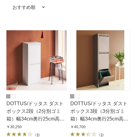
おすすめ順
DOTTUS/ドッタス ダスト
DOTTUS/ドッタス ダスト
ボックス2段（2分別ゴミ
ボックス3段（3分別ゴミ
箱）幅34cm奥行25cm高さ
箱）幅34cm奥行25cm高さ
92cm（ホワイト・グ
136cm（ホワイト・グ
￥30,250
￥40,700
レー）
レー）
（
4
）
（
3
）