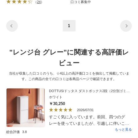
（
24
）
口コミ募集中
1
”レンジ台 グレー”に関連する高評価レ
ビュー
当社が収集した口コミのうち、☆4以上の高評価口コミを抽出して掲載していま
す。この商品の全ての口コミは各商品ページで確認できます。
DOTTUS/ドッタス ダストボックス2段（2分別ゴミ箱）幅34cm奥行25cm高さ92cm（ホワイト・グレー）
ホワイト
￥30,250
2026/07/31
すごく気に入っています。前回、四つのグ
レーを使っていましたが、引越しに伴いこち
らに買い替え。お値段は張りますが、見た
もっと見る
総合評価
3.8
目、機能性、満足しています。リビングから