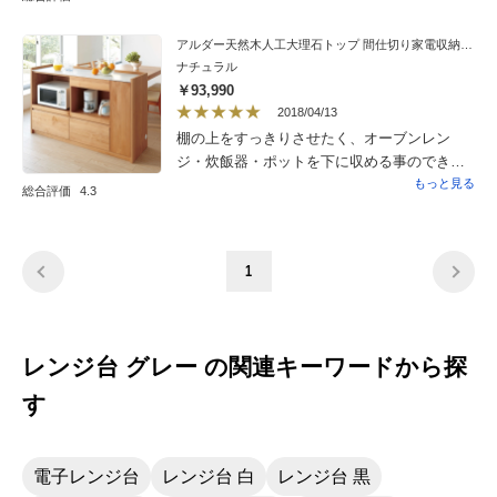
度使いやすいと思います。引出しタイプなの
で、奥の物も取り出しやすく使い勝手がよい
アルダー天然木人工大理石トップ 間仕切り家電収納キッチンカウンター 幅144cm
です。ただ一つ難点は、角が尖ってることで
ナチュラル
す。腕を3〜4回傷つけて、やっと反射的に触
￥93,990
れない感覚を身につけましたが…。角が丸
2018/04/13
まっていれば星五つでした。
棚の上をすっきりさせたく、オーブンレン
ジ・炊飯器・ポットを下に収める事のできる
ものを探していました。他にあっても、素材
もっと見る
総合評価
4.3
が安っぽいものだったりと、中々理想的なも
のに出会えなかった所、この商品に辿り着き
ました。通販で素材感は心配でしたが、イ
1
メージ通りで、引き出しの感じもスムーズで
満足です。
レンジ台 グレー の関連キーワードから探
す
電子レンジ台
レンジ台 白
レンジ台 黒