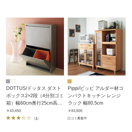
DOTTUS/ドッタス ダスト
Pippi/ピッピ アルダー材コ
ボックス2×2段（4分別ゴミ
ンパクトキッチン レンジ
箱）幅60cm奥行25cm高さ
ラック 幅80.5cm
92cm（ホワイト・グ
￥43,450
￥83,600
レー）
（
3
）
口コミ募集中