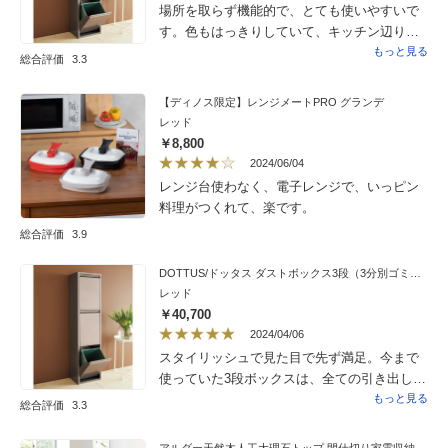
場所を取らず機能的で、とても使いやすいで
す。色もはっきりしていて、キッチン辺りが
明るくなりました。
もっと見る
総合評価
3.3
【ディノス限定】レンジメートPRO グランデ
レッド
￥8,800
2024/06/04
レンジ台使わなく、電子レンジで、いっピン
料理がつくれて、楽です。
総合評価
3.9
DOTTUS/ドッタス ダストボックス3段（3分別ゴミ箱）幅34cm奥行25cm高さ136cm（ホワイト・グレー）
レッド
￥40,700
2024/04/06
スタイリッシュで見た目で先ず満足。今まで
使っていた3段ボックスは、全ての引き出しが
連動していたので、開けるのかしんどかっ
もっと見る
総合評価
3.3
た。これは、３つそれぞれ独立して開くの
で、楽になりました。