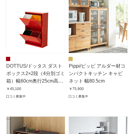
DOTTUS/ドッタス ダスト
Pippi/ピッピ アルダー材コ
ボックス2×2段（4分別ゴミ
ンパクトキッチン キャビ
箱）幅60cm奥行25cm高さ
ネット 幅80.5cm
92cm（レッド）
￥45,100
￥75,900
口コミ募集中
口コミ募集中