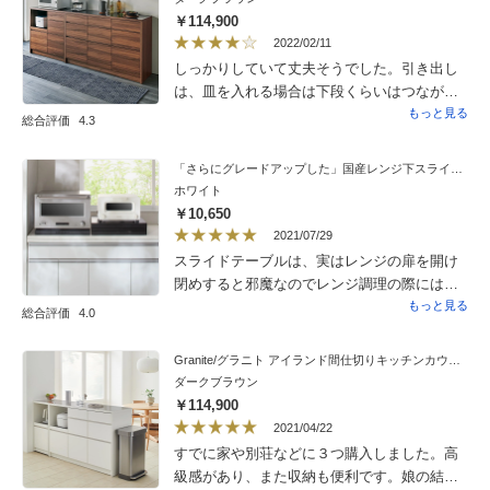
案された午後を一方的に午前８時に変えら
￥114,900
れ、納品時に庭に商品を置いて泥がついたま
2022/02/11
ま家に入れたので床はかなり傷だらけ。それ
しっかりしていて丈夫そうでした。引き出し
について佐川急便さんからは1週間経った今も
は、皿を入れる場合は下段くらいはつながっ
返答がないです。
ていた方が良かったな、と思いました。到着
もっと見る
総合評価
4.3
して玄関に置いて帰られ、こんな重たいもの
を一人でどうやってキッチンまで持っていこ
「さらにグレードアップした」国産レンジ下スライドサポートテーブル 幅45cm 引き出し付き
うか焦りました。梱包をばらさず毛布を何と
ホワイト
か下に滑り込ませ押しながらなんとか持って
￥10,650
いけました。押しても重たかったです。キッ
2021/07/29
チンで梱包をばらし、すのこの切れ端を左右
スライドテーブルは、実はレンジの扉を開け
に入れて梱包材の底面側を引き抜き、何とか
閉めすると邪魔なのでレンジ調理の際にはあ
設置できました。
まり使いません。それよりも、その隣に同じ
もっと見る
総合評価
4.0
ような製品でもう少し深い引き出し付きのレ
ンジ台を置き、その上にオーブントースター
Granite/グラニト アイランド間仕切りキッチンカウンター幅140cm 家電収納付き
を置いているのですが、このオーブントース
ダークブラウン
ターでの調理の際の「ちょい置き」にこちら
￥114,900
のスライドテーブルを使って重宝していま
2021/04/22
す。また、吊戸棚に入れている収納ボックス
すでに家や別荘などに３つ購入しました。高
をおろした際に一旦置く場所に困っていたの
級感があり、また収納も便利です。娘の結婚