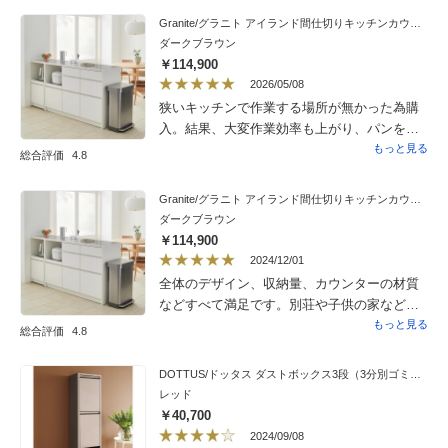
ゴミ箱が見える位置にしか置けないので、
Granite/グラニト アイランド間仕切りキッチンカウンター幅140cm 家電収納付き
ちょっと値が張っても綺麗目のこちらにして
ダークブラウン
正解でした。
￥114,900
2026/05/08
狭いキッチンで作業する場所が無かった為購
入。結果、大変作業効率も上がり、パンを
切ったり、食器を出して盛り付けしたりと購
もっと見る
総合評価
4.8
入して良かったです。スライドレールもス
ムーズで、そちらにはコンセントが有りコー
Granite/グラニト アイランド間仕切りキッチンカウンター幅140cm 家電収納付き
ヒーマシーンや湯沸かしポットを設置してい
ダークブラウン
ます。お部屋全体の高級感も出て大変満足し
￥114,900
ています。
2024/12/01
全体のデザイン、収納量、カウンターの材質
などすべて満足です。別荘や子供の家などに
も購入してあげたので4個目です。
もっと見る
総合評価
4.8
DOTTUS/ドッタス ダストボックス3段（3分別ゴミ箱）幅34cm奥行25cm高さ136cm（ホワイト・グレー）
レッド
￥40,700
2024/09/08