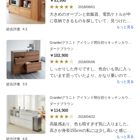
￥93,990
2018/08/01
大きめのオーブンと炊飯器、電気ケトルが中
に収納できるものを探していて、見つけたの
がこれでした。実物の重量感や高級感はもち
もっと見る
総合評価
4.3
ろんのこと、使い勝手も期待以上のものでし
た。食器などの収納力もかなり高いです。大
Granite/グラニト アイランド間仕切りキッチンカウンター幅120cm 引き出しタイプ
満足の商品です。
ダークブラウン
￥102,900
2018/05/06
しっかりした作りですし、色合いも気に入っ
ています思っていたより、かなり重いので、
動かすのは苦労するので、模様替えはできな
もっと見る
総合評価
3.5
いかな
Granite/グラニト アイランド間仕切りキッチンカウンター幅140cm 家電収納付き
ダークブラウン
￥114,900
2018/04/22
高級感あり、色も暗すぎず気に入りました。
高さが身長155cmの私には少し高いと感じま
したが、許容範囲です。160cm以上あれば丁
もっと見る
総合評価
4.8