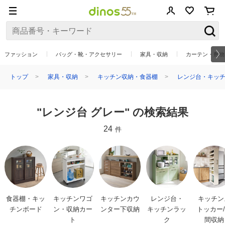
ファッション
バッグ・靴・アクセサリー
家具・収納
カーテン・敷物
トップ
家具・収納
キッチン収納・食器棚
レンジ台・キッチ
"レンジ台 グレー" の検索結果
24
件
食器棚・キッ
キッチンワゴ
キッチンカウ
レンジ台・
キッチン
チンボード
ン・収納カー
ンター下収納
キッチンラッ
トッカー
ト
ク
間収納