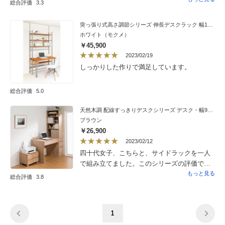
総合評価
3.3
た。机の角が子供の目線の高さで危険なの
で、コーナーガードを付けました。角を丸く
突っ張り式高さ調節シリーズ 伸長デスクラック 幅118cm
するなど改良を望みます。
ホワイト（モクメ）
￥45,900
2023/02/19
しっかりした作りで満足しています。
総合評価
5.0
天然木調 配線すっきりデスクシリーズ デスク・幅90奥行60cm
ブラウン
￥26,900
2023/02/12
四十代女子、こちらと、サイドラックを一人
で組み立てました。このシリーズの評価で言
われてる通り説明書が親切ではなくダボの接
もっと見る
総合評価
3.8
合部が、簡単には入らずダボを折らないよう
にキッチリ差し込むのが、本当に大変です。
家具組み立て経験のない方が、ご自身で組み
1
立てるのは、かなりおススメできません。で