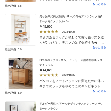
使いやすいです。
もっと見る
総合評価
3.8
突っ張り式高さ調節シリーズ 伸長デスクラック 幅118cm
ダークモクメ／シルバー
￥45,900
2023/10/28
高さのあるラックが欲しくて突っ張り式を選
んだけれども、デスクの足で保持する分、壁
につけて設置すれば突っ張りが多少緩くても
もっと見る
総合評価
5.0
手前方向に倒れる心配はなさそうです。
Blossom（ブロッサム） チェリー天然木北欧風シリーズ 収納キャビネット
ナチュラル
￥44,029
2023/10/02
パソコンをノートパソコンに変えたのに伴い
今までのラックをやめてこのキャビネットに
しました おかげで部屋がぐっとおしゃれに
もっと見る
総合評価
5.0
なりました 以前のシリーズのプリンター収
納専用のタイプより色々応用が効く所も気に
アルダー天然木 アールデザインデスクシリーズ デスク・幅120.5cm
いってます
ダークブラウン