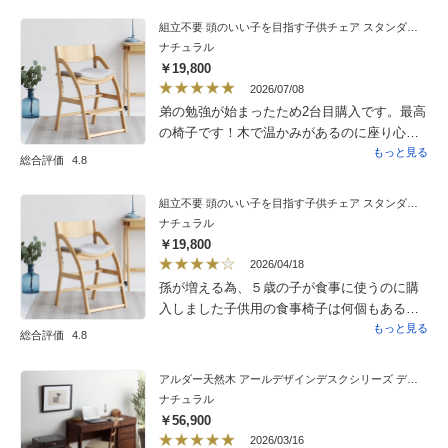
組立不要 頭のいい子を目指す子供チェア スタンダード 幅44.5cm奥行47.5cm〜58cm高さ73.5cm
ナチュラル
￥19,800
2026/07/08
弟の勉強が始まったため2台目購入です。最高
の椅子です！木で温かみがあるのに座り心地
最高。しかも高さが座面、脚置きを変更する
もっと見る
総合評価
4.8
のが簡単。何より組み立てが不要で届くた
め、死ぬほど忙しい私には神です。お勧めし
組立不要 頭のいい子を目指す子供チェア スタンダード 幅44.5cm奥行47.5cm〜58cm高さ73.5cm
かしません。
ナチュラル
￥19,800
2026/04/18
孫が増える為、５歳の子が食事に使うのに購
入しました子供用の食事椅子は何個もあるの
で他の子供椅子の良いものはないか探してい
もっと見る
総合評価
4.8
て見つけました長く使えそうなので良いなと
思っていますが椅子の脚が滑りやすくすぐ動
アルダー天然木 アールデザインデスクシリーズ デスク・幅120.5cm
いてしまうのでテーブルからすぐに遠くなっ
ナチュラル
てしまいます滑り止めでもあると良かったと
￥56,900
思っています
2026/03/16