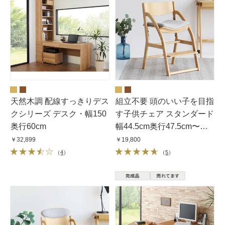
天然木調 配線すっきりデス
組立不要 頭のいい子を目指
クシリーズ デスク・幅150
す子供チェア スタンダード
奥行60cm
幅44.5cm奥行47.5cm〜
58cm高さ73.5cm
￥32,899
￥19,800
（
4
）
（
5
）