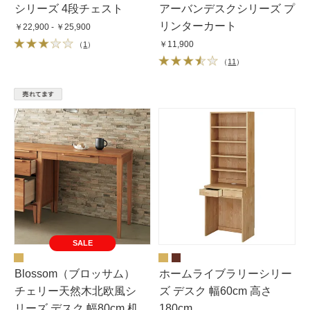
シリーズ 4段チェスト
アーバンデスクシリーズ プ
リンターカート
￥22,900 - ￥25,900
￥11,900
（
1
）
（
11
）
SALE
Blossom（ブロッサム）
ホームライブラリーシリー
チェリー天然木北欧風シ
ズ デスク 幅60cm 高さ
リーズ デスク 幅80cm 机
180cm