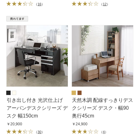
（
16
）
（
12
）
引き出し付き 光沢仕上げ
天然木調 配線すっきりデス
アーバンデスクシリーズ デ
クシリーズ デスク・幅90
スク 幅150cm
奥行45cm
￥20,900
￥24,900
（
30
）
（
4
）