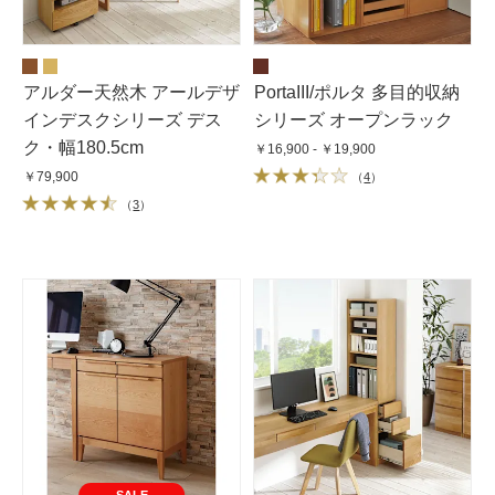
アルダー天然木 アールデザ
PortaIII/ポルタ 多目的収納
インデスクシリーズ デス
シリーズ オープンラック
ク・幅180.5cm
￥16,900 - ￥19,900
￥79,900
（
4
）
（
3
）
SALE