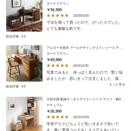
座面の奥行きがありすぎて、背もたれにもた
ダークブラウン
れるためにしっかり座ると膝の位置があわな
￥56,900
かったり、足が浮いたり。この子供チェアは
2025/03/30
背もたれにあたるようにしっかり座っても、
寸法を測って買ったので、ぴったりでした。
膝をきちんと曲げて座れ、足もきちんと板に
とても素敵な机です。
つきます。この板も幅広なので、足をしっか
総合評価
4.4
り置けていると感じました。あと、座面の真
ん中付近がくぼんでいることで、自然とまっ
アルダー天然木 アールデザインデスクシリーズ デスク・幅160.5cm
すぐ座ってます。座面が平らに近いタイプの
ダークブラウン
いすだとななめ座りをしていた子供が、きち
￥69,900
んと座るようになりました。
2024/11/30
写真でみると、赤っぽく見えたので、暫く悩
みましたが、思いきって注文しました。届い
たデスクは、とても素敵な色とデザインで大
もっと見る
総合評価
4.0
満足でした。配送業者の方達も、いいです
ねぇ…と褒めて下さいました。お気に入りの
天然木調 配線すっきりデスクシリーズ デスク・幅90奥行60cm
デスク、大切に使いたいと思います。
ナチュラル
￥26,900
2023/10/29
学習デスクにちょうど良い大きさで良いで
す。奥に電源コードをしまう穴もあいていて