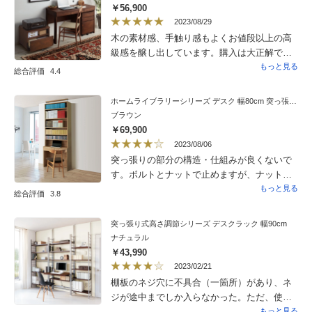
￥56,900
2023/08/29
木の素材感、手触り感もよくお値段以上の高
級感を醸し出しています。購入は大正解でし
た！
もっと見る
総合評価
4.4
ホームライブラリーシリーズ デスク 幅80cm 突っ張りタイプ
ブラウン
￥69,900
2023/08/06
突っ張りの部分の構造・仕組みが良くないで
す。ボルトとナットで止めますが、ナットが
ボルトと一緒に回ってうまく止められない。
もっと見る
総合評価
3.8
ボルトが細く心配。使えないものではないの
で、あえての感想です。
突っ張り式高さ調節シリーズ デスクラック 幅90cm
ナチュラル
￥43,990
2023/02/21
棚板のネジ穴に不具合（一箇所）があり、ネ
ジが途中までしか入らなかった。ただ、使用
に影響がないところにその棚板は使いまし
もっと見る