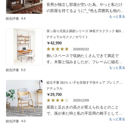
長男が独立し部屋が空いた為、やっと私だけ
の部屋を持てるように^_^色も雰囲気も他の家
具と馴染んで素敵です。
もっと見る
総合評価
4.4
突っ張り式高さ調節シリーズ 伸長デスクラック 幅90cm
ナチュラルモクメ／ホワイト
￥42,990
2026/02/22
狭いスペースで収納たくさんできて満足で
す。木製と悩みましたが、フレームに磁石が
付くので便利です。
もっと見る
総合評価
5.0
組立不要 頭のいい子を目指す子供チェア プレミアム 幅45.5cm奥行50cm〜58cm高さ85cm
ナチュラル
￥29,700
2025/12/09
座面と足おきの高さが変えられるとのこと
で、孫が来た時と私の手芸用の椅子として両
用使用を期待して購入しました。1人で高さを
もっと見る
総合評価
4.0
変えるのには20分位かかり、力も必要です。