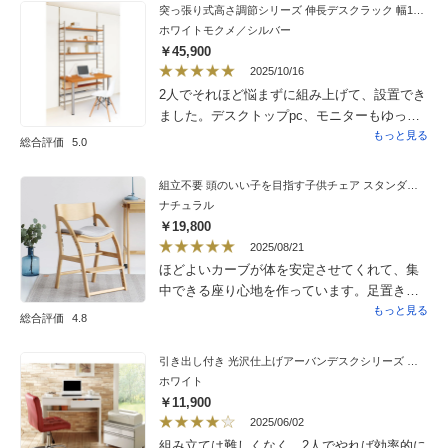
両用使用は諦め、孫が使用しなくなってから
突っ張り式高さ調節シリーズ 伸長デスクラック 幅118cm
私のものにすることにしました。プレミアム
ホワイトモクメ／シルバー
ということで仕上げの美しさに期待しました
￥45,900
が、座面の裏側には生地をとめるホチキスの
2025/10/16
針状のものが飛び出たままの箇所が2カ所あ
2人でそれほど悩まずに組み上げて、設置でき
り、生地もキチンと巻き込まれていないとこ
ました。デスクトップpc、モニターもゆった
ろがありました。座り心地は良く、六角レン
り置けて、快適に使っています。
もっと見る
総合評価
5.0
チが座面の裏に仕舞えるようになっていると
ころはとても良いと思いました。
組立不要 頭のいい子を目指す子供チェア スタンダード 幅44.5cm奥行47.5cm〜58cm高さ73.5cm
ナチュラル
￥19,800
2025/08/21
ほどよいカーブが体を安定させてくれて、集
中できる座り心地を作っています。足置きが
あると勉強にも集中できます。足置きは外し
もっと見る
総合評価
4.8
て使うこともでき、大人が日常的に使っても
違和感のないデザインなのもうれしいです。
引き出し付き 光沢仕上げアーバンデスクシリーズ プリンターカート
我が家は中学生と小学生のリビングチェアの
ホワイト
買い替えに、２脚購入しました。パパも座れ
￥11,900
る幅です。
2025/06/02
組み立ては難しくなく、2人でやれば効率的に