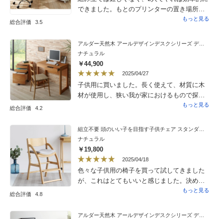
できました。もとのプリンターの置き場所が
有効に活用でき、キャスターで簡単に移動で
もっと見る
総合評価
3.5
きるので無線LANでプリンターを接続すると
移動範囲が広がります。
アルダー天然木 アールデザインデスクシリーズ デスク・幅80.5cm
ナチュラル
￥44,900
2025/04/27
子供用に買いました。長く使えて、材質に木
材が使用し、狭い我が家におけるもので探し
ていまして、本商品を見つけ購入しました。
もっと見る
総合評価
4.2
シンプル・イズ・ベストが当てはまります。
子供には大人になっても使って欲しいです。
組立不要 頭のいい子を目指す子供チェア スタンダード 幅44.5cm奥行47.5cm〜58cm高さ73.5cm
ナチュラル
￥19,800
2025/04/18
色々な子供用の椅子を買って試してきました
が、これはとてもいいと感じました。決めて
は、座面の奥行きと、カーブが入っていると
もっと見る
総合評価
4.8
ころです。小学生のサイズを集め、作っただ
けあると感じました。今までの子供用椅子は
アルダー天然木 アールデザインデスクシリーズ デスク・幅120.5cm