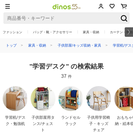
ファッション
バッグ・靴・アクセサリー
家具・収納
カーテン・敷物
トップ
家具・収納
子供部屋/キッズ収納・家具
学習机/デス
"学習デスク" の検索結果
37
件
学習机/デス
子供部屋用タ
ランドセル
子供用学習椅
おもちゃ
ク・勉強机
ンス/チェス
ラック
子・キッズ
納・絵本
ト
チェア