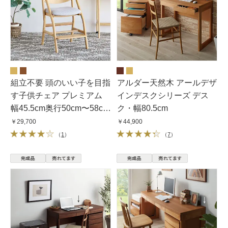
組立不要 頭のいい子を目指
アルダー天然木 アールデザ
す子供チェア プレミアム
インデスクシリーズ デス
幅45.5cm奥行50cm〜58cm
ク・幅80.5cm
高さ85cm
￥29,700
￥44,900
（
1
）
（
7
）