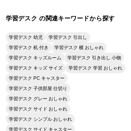
も、タボが差し込みにくい分ちゃんとできれ
ば、とても頑丈です。コツは、当て木の上か
ら金槌で少しずつ。根気よく。他に設置場所
学習デスク の関連キーワードから探す
の条件に当てはまる収納優秀なデスクとサイ
ドラックがなかったので満足です。無事組み
立てられてよかったです。
学習デスク 幼児
学習デスク 引出し
学習デスク 机 付き
学習デスク 横 おしゃれ
学習デスク キッズルーム
学習デスク 引き出し 小物
学習デスク キッズ サイズ
学習デスク 学習 おしゃれ
学習デスク PC キャスター
学習デスク 子供部屋 仕切り
学習デスク グレー おしゃれ
学習デスク サイド おしゃれ
学習デスク シンプル おしゃれ
学習デスク サイド キャスター