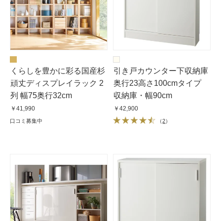
くらしを豊かに彩る国産杉
引き戸カウンター下収納庫
頑丈ディスプレイラック 2
奥行23高さ100cmタイプ
列 幅75奥行32cm
収納庫・幅90cm
￥41,990
￥42,900
口コミ募集中
（
2
）