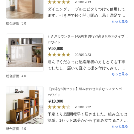
2020/12/13
ダイニングテーブルにピタリつけて使用して
ます。引き戸で軽く開け閉めし易く満足で
す。
もっと見る
総合評価
3.0
引き戸カウンター下収納庫 奥行23高さ100cmタイプ 収納庫・幅120cm
ホワイト
￥50,900
2020/10/23
運んでくださった配送業者の方もとても丁寧
でしたし、届いて直ぐに棚を付けてみて、本
当に使い易く思った通りの、イメージ通りで
もっと見る
総合評価
4.0
とても良かったです。キッチンカウンターの
下にピッタリで購入して良かったと思いま
【お得な6個セット】組み合わせ自在なシステムボックス
す。大切にしたいです。
ホワイト
￥19,900
2020/10/22
予定より1週間程早く届きました。組み立ては
簡単。1セット20分かからず組み立てることが
できました。（2セット購入）小さい方のボッ
もっと見る
総合評価
4.0
クスは、棚板を入れないと少し歪みが出るこ