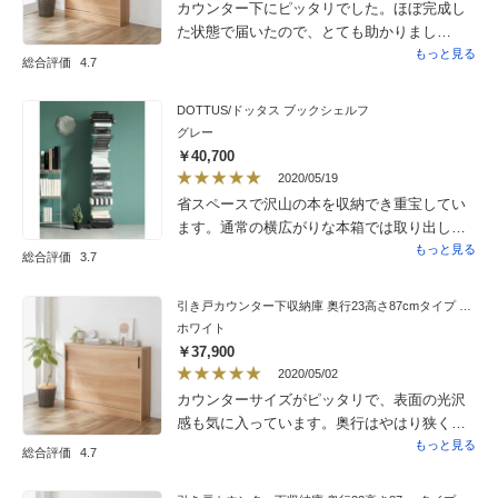
カウンター下にピッタリでした。ほぼ完成し
た状態で届いたので、とても助かりまし
た！！
もっと見る
総合評価
4.7
DOTTUS/ドッタス ブックシェルフ
グレー
￥40,700
2020/05/19
省スペースで沢山の本を収納でき重宝してい
ます。通常の横広がりな本箱では取り出し辛
さがありましたが、縦段々の連なりでカテゴ
もっと見る
総合評価
3.7
リー分けされ、1年分使用のものや、良く見る
本の為には十分でした。また薄い本は倒れて
引き戸カウンター下収納庫 奥行23高さ87cmタイプ 収納庫・幅120cm
しまいがちですが横置きでは倒れません。こ
ホワイト
のタイプのデザイナーのものは高価なのです
￥37,900
が、dottusはお値段も押さえられていて助か
2020/05/02
りました。畳縦1/3位の梱包で届いたので、今
カウンターサイズがピッタリで、表面の光沢
後の移動引越で、部屋の広さにより捨てる事
感も気に入っています。奥行はやはり狭く、
なく長く使用出来ると思いました。このキャ
CDやDVDがピッタリなサイズです。中の棚の
もっと見る
総合評価
4.7
パ以上の蔵書など大量収納は違う目線での構
高さをが自由に決められるので、お酒などの
築が必要だとは思います。なるべく紙から離
ボトルや100均で買ったカゴを使って小物の収