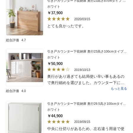
引き戸カウンター下収納庫 奥行23高さ87cmタイプ 収納庫・幅120cm
れたいので紙の本しかないものを置いていま
納にしています。デッドスペースを活用出来
ホワイト
す。もう一つ買う予定です。
て満足しています。
￥37,900
2020/03/15
とても良かったです。
総合評価
4.7
引き戸カウンター下収納庫 奥行23高さ100cmタイプ 収納庫・幅120cm
ホワイト
￥50,900
2019/10/13
奥行があり過ぎても結局使い辛い事もあるの
で奥行細めを選びました。カウンター下に設
置して5ｃｍ程でるぐらいなので圧迫感はあり
もっと見る
総合評価
4.0
ませんでした。扉も滑らかに開閉でき、棚も
ダボも十分でした。
引き戸カウンター下収納庫 奥行29.5高さ100cmタイプ 収納庫・幅90cm
ホワイト
￥44,900
2019/09/15
中央に仕切りがあるため、左右違う用途で使