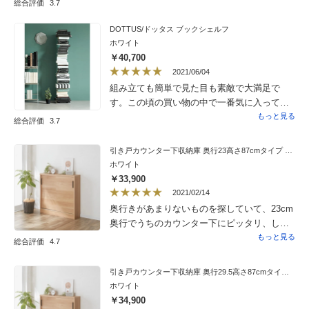
総合評価
3.7
DOTTUS/ドッタス ブックシェルフ
ホワイト
￥40,700
2021/06/04
組み立ても簡単で見た目も素敵で大満足で
す。この頃の買い物の中で一番気に入ってま
す。
もっと見る
総合評価
3.7
引き戸カウンター下収納庫 奥行23高さ87cmタイプ 収納庫・幅90cm
ホワイト
￥33,900
2021/02/14
奥行きがあまりないものを探していて、23cm
奥行でうちのカウンター下にピッタリ、しか
も鏡面仕上げのため、とても綺麗で、スッキ
もっと見る
総合評価
4.7
リして見えます。引き戸であることも◎、大
満足です。
引き戸カウンター下収納庫 奥行29.5高さ87cmタイプ 収納庫・幅90cm
ホワイト
￥34,900