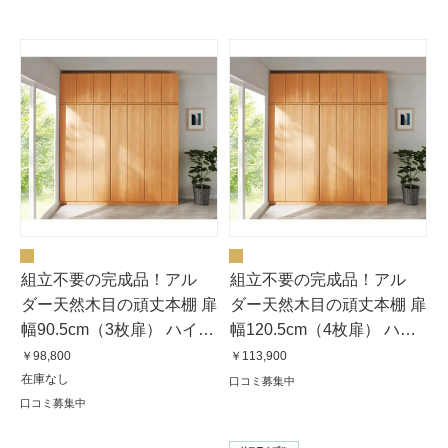
組立不要の完成品！アル
組立不要の完成品！アル
ダー天然木目の頑丈本棚 扉
ダー天然木目の頑丈本棚 扉
幅90.5cm（3枚扉） ハイタ
幅120.5cm（4枚扉） ハイ
イプ高さ180cm
タイプ高さ180cm
￥98,800
￥113,900
在庫なし
口コミ募集中
口コミ募集中