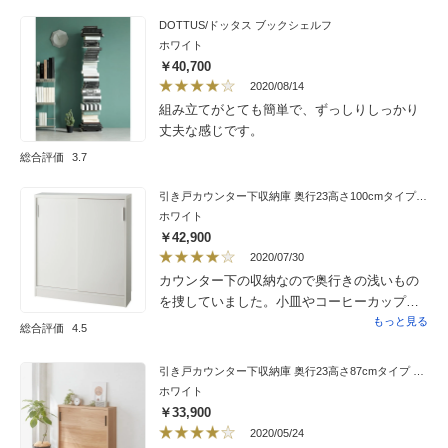
とがあります。大型の収納棚よりも後々模様
DOTTUS/ドッタス ブックシェルフ
替え等がしやすそうなので、選びました。今
ホワイト
は子ども部屋のおもちゃ箱とリビングの本棚
￥40,700
として利用予定です。元々2段のカラーボック
2020/08/14
スを使用していたのですが、カラーボックス
組み立てがとても簡単で、ずっしりしっかり
を縦に置いた時の横幅よりは小さいので、カ
丈夫な感じです。
ラーボックス用のインバスケットは使えませ
総合評価
3.7
ん。（誤算でした）ボンドとダボでの固定な
ので、どれくらい耐久性があるかはわかりま
引き戸カウンター下収納庫 奥行23高さ100cmタイプ 収納庫・幅90cm
せん。積み重ねる時は連結金具必須です。載
ホワイト
せただけでは不安定です。個人的には満足で
￥42,900
す。
2020/07/30
カウンター下の収納なので奥行きの浅いもの
を捜していました。小皿やコーヒーカップ・
ソーサーなどを入れています。棚板も多かっ
もっと見る
総合評価
4.5
たので思っていた以上に収納力があります。
引き戸カウンター下収納庫 奥行23高さ87cmタイプ 収納庫・幅90cm
ホワイト
￥33,900
2020/05/24