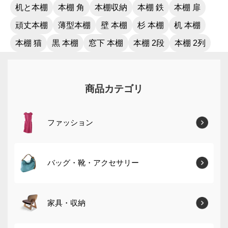
机と本棚
本棚 角
本棚収納
本棚 鉄
本棚 扉
頑丈本棚
薄型本棚
壁 本棚
杉 本棚
机 本棚
本棚 猫
黒 本棚
窓下 本棚
本棚 2段
本棚 2列
商品カテゴリ
ファッション
バッグ・靴・アクセサリー
家具・収納