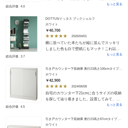
も収納が出来て良いです。中板がもう少し
もっと見る
総合評価
4.0
しっかりとしていたら良いのになと思います
が…収納がしっかり出来て満足です。
DOTTUS/ドッタス ブックシェルフ
ホワイト
￥40,700
2026/04/01
横に並べていた本たちが縦に並んでスッキリ
しました色も白で壁紙にもマッチ！これ以上
本を増やさないようにと思っていましたが、
もっと見る
総合評価
3.7
もう一つ買って並べてもいいかも！
引き戸カウンター下収納庫 奥行23高さ100cmタイプ 収納庫・幅90cm
ホワイト
￥42,900
2024/06/08
自宅のカウンター下21cmに合うサイズの収納
を探して辿り着きました。設置してみて、カ
ウンターから約2cm出ますが目立たず、違和
もっと見る
総合評価
4.5
感なく馴染んでくれました。引き戸の開閉は
スムーズで、艶のある白色もきれいです。同
引き戸カウンター下収納庫 奥行23高さ87cmタイプ 収納庫・幅150cm
シリーズのオープンラックも一緒に購入し、
ホワイト