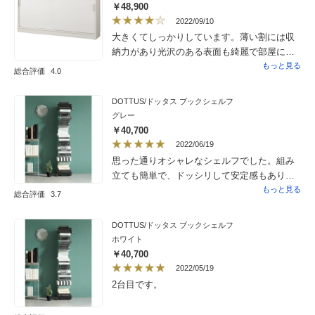
すっきりと隠したいものはこちら、奥行きの
￥48,900
あるものはラックに置くようにしています。
2022/09/10
大きくてしっかりしています。薄い割には収
納力があり光沢のある表面も綺麗で部屋に違
和感なく置けます。
もっと見る
総合評価
4.0
DOTTUS/ドッタス ブックシェルフ
グレー
￥40,700
2022/06/19
思った通りオシャレなシェルフでした。組み
立ても簡単で、ドッシリして安定感もあり、
本も取り出しやすく、場所も取らず、良いお
もっと見る
総合評価
3.7
品でした。
DOTTUS/ドッタス ブックシェルフ
ホワイト
￥40,700
2022/05/19
2台目です。