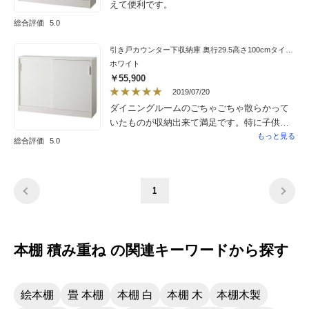
えて便利です。
総合評価
5.0
引き戸カウンター下収納庫 奥行29.5高さ100cmタイプ 収納庫・幅120cm
ホワイト
￥55,900
2019/07/20
ダイニングルームのごちゃごちゃ散らかって
いたものが収納出来て満足です。特に子供の
セロハンテープや鉛筆削り機、ハンカチやマ
もっと見る
総合評価
5.0
スク等、引き戸で隠れるので見た目もスッキ
リです。カウンター下の収納というのがいい
ですね。
1
本棚 積み重ね の関連キーワードから探す
絵本棚
畳 本棚
本棚 白
本棚 木
本棚木製