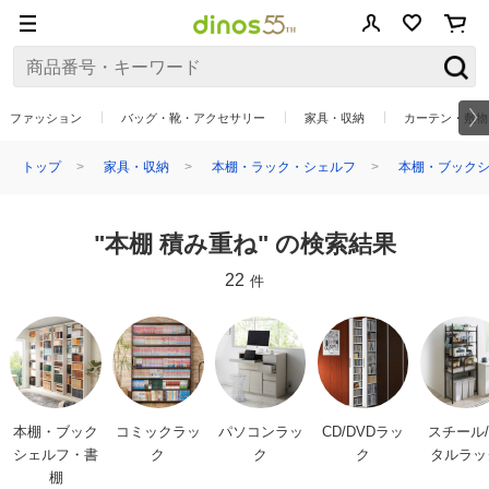
ファッション
バッグ・靴・アクセサリー
家具・収納
カーテン・敷物
トップ
家具・収納
本棚・ラック・シェルフ
本棚・ブックシ
"本棚 積み重ね" の検索結果
22
件
本棚・ブック
コミックラッ
パソコンラッ
CD/DVDラッ
スチール
シェルフ・書
ク
ク
ク
タルラッ
棚